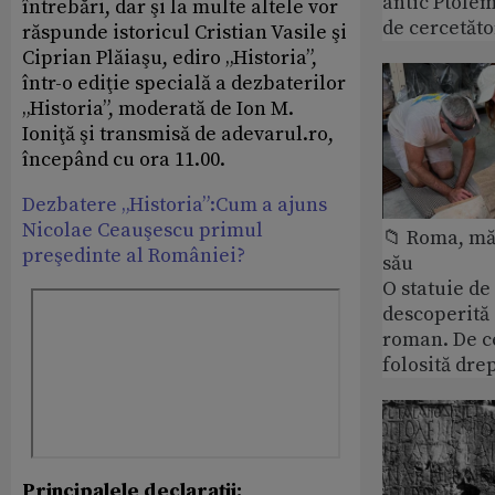
antic Ptolem
întrebări, dar şi la multe altele vor
de cercetăto
răspunde istoricul Cristian Vasile şi
Ciprian Plăiaşu, ediro „Historia”,
într-o ediţie specială a dezbaterilor
„Historia”, moderată de Ion M.
Ioniţă şi transmisă de adevarul.ro,
începând cu ora 11.00.
Dezbatere „Historia”:Cum a ajuns
Nicolae Ceauşescu primul
📁 Roma, măr
preşedinte al României?
său
O statuie de 
descoperită
roman. De ce
folosită dre
Principalele d
eclaraţii: