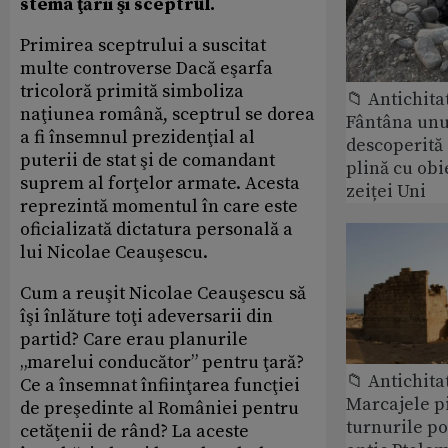
stema ţării şi sceptrul.
Primirea sceptrului a suscitat
multe controverse Dacă eşarfa
tricoloră primită simboliza
📁 Antichita
naţiunea română, sceptrul se dorea
Fântâna unui
a fi însemnul prezidenţial al
descoperită
puterii de stat şi de comandant
plină cu obi
suprem al forţelor armate. Acesta
zeiței Uni
reprezintă momentul în care este
oficializată dictatura personală a
lui Nicolae Ceauşescu.
Cum a reuşit Nicolae Ceauşescu să
îşi înlăture toţi adeversarii din
partid? Care erau planurile
„marelui conducător” pentru ţară?
📁 Antichita
Ce a însemnat înfiinţarea funcţiei
Marcajele pi
de preşedinte al României pentru
turnurile po
cetăţenii de rând? La aceste