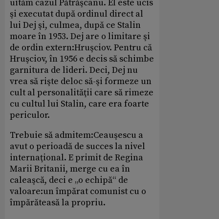
uităm cazul Pătrăşcanu. El este ucis
şi executat după ordinul direct al
lui Dej şi, culmea, după ce Stalin
moare în 1953. Dej are o limitare şi
de ordin extern:Hruşciov. Pentru că
Hruşciov, în 1956 e decis să schimbe
garnitura de lideri. Deci, Dej nu
vrea să rişte deloc să-şi formeze un
cult al personalităţii care să rimeze
cu cultul lui Stalin, care era foarte
periculor.
Trebuie să admitem:Ceauşescu a
avut o perioadă de succes la nivel
internaţional. E primit de Regina
Marii Britanii, merge cu ea în
caleaşcă, deci e „o echipă“ de
valoare:un împărat comunist cu o
împărăteasă la propriu.