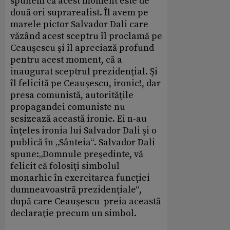
spunem că acest moment este de
două ori suprarealist. Îl avem pe
marele pictor Salvador Dali care
văzând acest sceptru îl proclamă pe
Ceauşescu şi îl apreciază profund
pentru acest moment, că a
inaugurat sceptrul prezidenţial. Şi
îl felicită pe Ceauşescu, ironic!, dar
presa comunistă, autorităţile
propagandei comuniste nu
sesizează această ironie. Ei n-au
înţeles ironia lui Salvador Dali şi o
publică în „Sânteia“. Salvador Dali
spune:„Domnule preşedinte, vă
felicit că folosiţi simbolul
monarhic în exercitarea funcţiei
dumneavoastră prezidenţiale“,
după care Ceauşescu preia această
declaraţie precum un simbol.