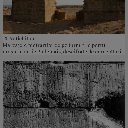
📁 Antichitate
Marcajele pietrarilor de pe turnurile porții
orașului antic Ptolemais, descifrate de cercetători