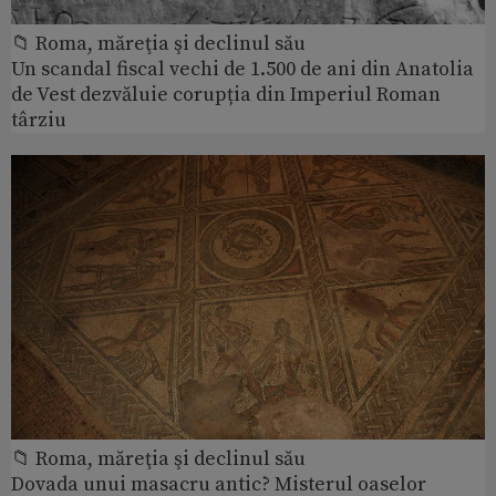
📁 Roma, măreţia şi declinul său
Un scandal fiscal vechi de 1.500 de ani din Anatolia
de Vest dezvăluie corupția din Imperiul Roman
târziu
📁 Roma, măreţia şi declinul său
Dovada unui masacru antic? Misterul oaselor