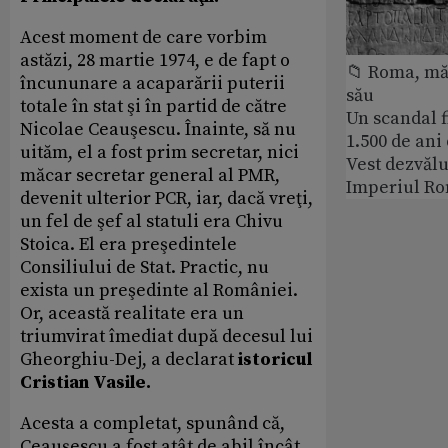
Acest moment de care vorbim
astăzi, 28 martie 1974, e de fapt o
📁 Roma, măr
încununare a acaparării puterii
său
totale în stat şi în partid de către
Un scandal f
Nicolae Ceauşescu. Înainte, să nu
1.500 de ani
uităm, el a fost prim secretar, nici
Vest dezvălu
măcar secretar general al PMR,
Imperiul Ro
devenit ulterior PCR, iar, dacă vreţi,
un fel de şef al statuli era Chivu
Stoica. El era preşedintele
Consiliului de Stat. Practic, nu
exista un preşedinte al României.
Or, această realitate era un
triumvirat îmediat după decesul lui
Gheorghiu-Dej, a declarat
istoricul
Cristian Vasile.
Acesta a completat, spunând că,
Ceauşescu a fost atât de abil încât