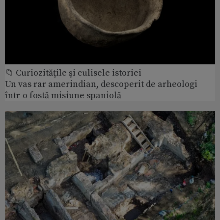
📁 Curiozităţile şi culisele istoriei
Un vas rar amerindian, descoperit de arheologi
într-o fostă misiune spaniolă