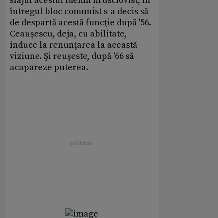
siajul acestui îdemn hrusciovist, în
întregul bloc comunist s-a decis să
de despartă acestă funcţie după '56.
Ceauşescu, deja, cu abilitate,
induce la renunţarea la această
viziune. Şi reuşeste, după '66 să
acapareze puterea.