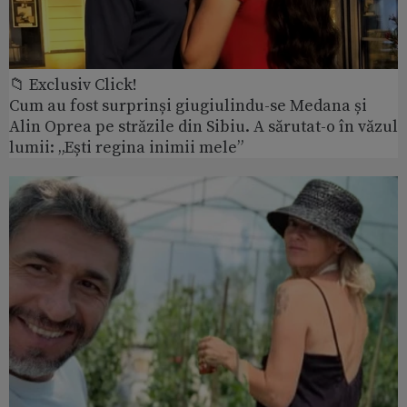
📁 Exclusiv Click!
Cum au fost surprinși giugiulindu-se Medana și
Alin Oprea pe străzile din Sibiu. A sărutat-o în văzul
lumii: „Ești regina inimii mele”