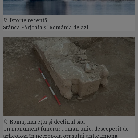
📁 Istorie recentă
Stânca Pârjoaia şi România de azi
📁 Roma, măreţia şi declinul său
Un monument funerar roman unic, descoperit de
arheologi în necropola orașului antic Emona