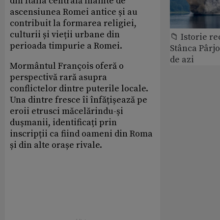
din Italia centrală înainte de
ascensiunea Romei antice și au
contribuit la formarea religiei,
culturii și vieții urbane din
📁 Istorie r
perioada timpurie a Romei.
Stânca Pârj
de azi
Mormântul François oferă o
perspectivă rară asupra
conflictelor dintre puterile locale.
Una dintre fresce îi înfățișează pe
eroii etrusci măcelărindu-și
dușmanii, identificați prin
inscripții ca fiind oameni din Roma
și din alte orașe rivale.