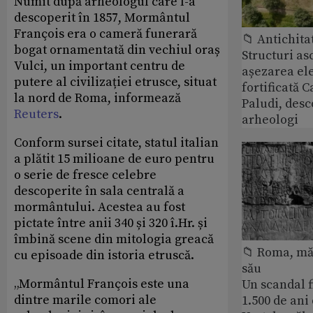
Numit după arheologul care l-a
descoperit în 1857, Mormântul
François era o cameră funerară
📁 Antichita
bogat ornamentată din vechiul oraș
Structuri a
Vulci, un important centru de
așezarea ele
putere al civilizației etrusce, situat
fortificată C
la nord de Roma, informează
Paludi, desc
Reuters
.
arheologi
Conform sursei citate, statul italian
a plătit 15 milioane de euro pentru
o serie de fresce celebre
descoperite în sala centrală a
mormântului. Acestea au fost
pictate între anii 340 și 320 î.Hr. și
îmbină scene din mitologia greacă
📁 Roma, măr
cu episoade din istoria etruscă.
său
„Mormântul François este una
Un scandal f
dintre marile comori ale
1.500 de ani