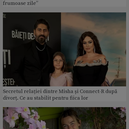
frumoase zile”
Secretul relației dintre Misha și Connect-R după
divorț. Ce au stabilit pentru fiica lor