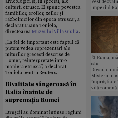
arheologiei și, în special, ale
Vest dezvălu
culturii etrusce. El spune povestea
Imperiul Ro
familiilor, eroilor, zeilor și
războinicilor din epoca etruscă”, a
declarat Luana Toniolo,
directoarea
Muzeului Villa Giulia
.
„La fel de important este faptul că
putem vedea reprezentări ale
miturilor grecești descrise de
📁 Roma, măr
Homer, reinterpretate într-o
său
manieră etruscă”, a declarat
Dovada unui
Toniolo pentru Reuters.
Misterul oa
împrăștiate 
Rivalitate sângeroasă în
vilă romană
Italia înainte de
supremația Romei
Etrușcii au dominat întinse regiuni