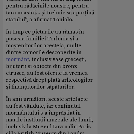
pentru rădăcinile noastre, pentru
țara noastră... și trebuie să aparțină
statului”, a afirmat Toniolo.
În timp ce picturile au rămas în
posesia familiei Torlonia și a
moștenitorilor acesteia, multe
dintre comorile descoperite în
mormânt
, inclusiv vase grecești,
bijuterii și obiecte din bronz
etrusce, au fost oferite la vremea
respectivă drept plată arheologilor
și finanțatorilor săpăturilor.
În anii următori, aceste artefacte
au fost vândute, iar conținutul
mormântului s-a împrăștiat în
marile instituții muzeale ale lumii,
inclusiv la Muzeul Luvru din Paris
și la British Museum din Londra.