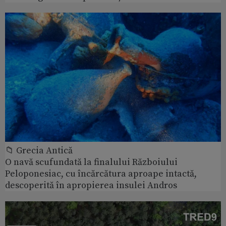
📁 Grecia Antică
O navă scufundată la finalului Războiului
Peloponesiac, cu încărcătura aproape intactă,
descoperită în apropierea insulei Andros