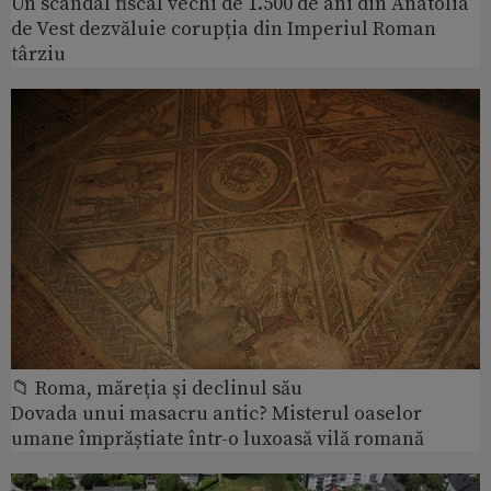
Un scandal fiscal vechi de 1.500 de ani din Anatolia
de Vest dezvăluie corupția din Imperiul Roman
târziu
📁 Roma, măreţia şi declinul său
Dovada unui masacru antic? Misterul oaselor
umane împrăștiate într-o luxoasă vilă romană