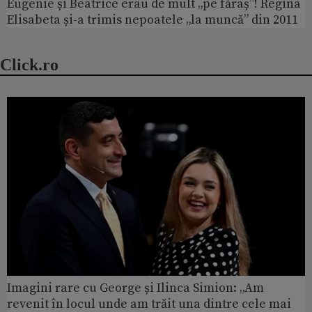
Eugenie și Beatrice erau de mult „pe făraș”! Regina
Elisabeta și-a trimis nepoatele „la muncă” din 2011
Click.ro
Imagini rare cu George și Ilinca Simion: „Am
revenit în locul unde am trăit una dintre cele mai