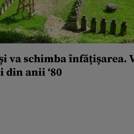
i va schimba înfățișarea. V
 din anii ‘80