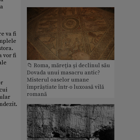
 a
e va fi
emplele
stora.
 vor fi
ale
📁 Roma, măreţia şi declinul său
Dovada unui masacru antic?
Misterul oaselor umane
or
împrăștiate într-o luxoasă vilă
cui
romană
ular
ndezit.