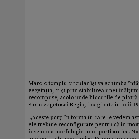
Marele templu circular își va schimba înfă
vegetația, ci și prin stabilirea unei înălțim
recompuse, acolo unde blocurile de piatră s
Sarmizegetusei Regia, imaginate în anii 198
„Aceste porți în forma în care le vedem ast
ele trebuie reconfigurate pentru că în mome
înseamnă morfologia unor porți antice. Nu 
analogii în lumea dacică. Propunerea noastr