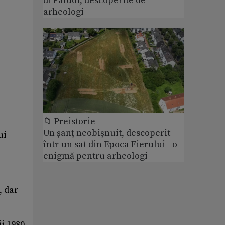
di Paludi, descoperite de
arheologi
📁 Preistorie
Un șanț neobișnuit, descoperit
ui
într-un sat din Epoca Fierului - o
enigmă pentru arheologi
, dar
i 1980