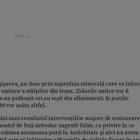
țișarea, nu doar prin suprafața minerală care va înloc
i unitare a stâlpilor din lemn. Zidurile antice vor fi
-au prăbușit ori au ieșit din aliniament. Şi porțile
0 vor arăta altfel.
ăzi sunt rezultatul intervențiilor majore de restaurare
ntul de față introduc sugestii false, cu privire la ce
existau asemenea porți în Antichitate și nici nu avem
ă este să înlăturăm adăugirile de zidărie făcute în ani