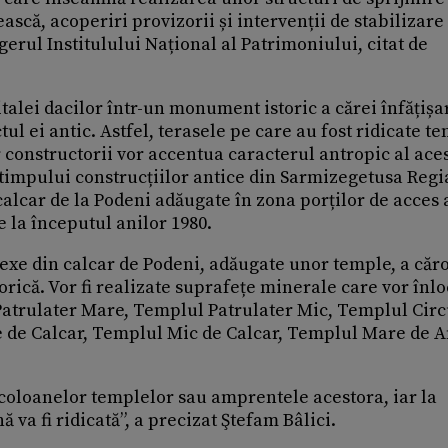
ască, acoperiri provizorii și intervenții de stabilizare
gerul Institulului Național al Patrimoniului, citat de
alei dacilor într-un monument istoric a cărei înfățișar
ul ei antic. Astfel, terasele pe care au fost ridicate t
r constructorii vor accentua caracterul antropic al ace
impului construcțiilor antice din Sarmizegetusa Regia
calcar de la Podeni adăugate în zona porților de acces 
e la începutul anilor 1980.
vexe din calcar de Podeni, adăugate unor temple, a căr
orică. Vor fi realizate suprafețe minerale care vor înlo
Patrulater Mare, Templul Patrulater Mic, Templul Circ
de Calcar, Templul Mic de Calcar, Templul Mare de A
e coloanelor templelor sau amprentele acestora, iar la
 va fi ridicată”, a precizat Ştefam Bâlici.