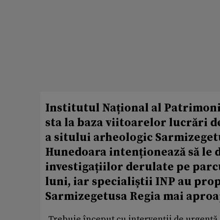
Institutul Național al Patrimoni
sta la baza viitoarelor lucrări 
a sitului arheologic Sarmizeget
Hunedoara intenționează să le d
investigațiilor derulate pe par
luni, iar specialiștii INP au pro
Sarmizegetusa Regia mai aproape
„Trebuie început cu intervenții de urgență,