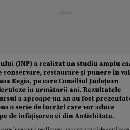
ului (INP) a realizat un studiu amplu ca
de conservare, restaurare și punere în va
usa Regia, pe care Consiliul Județean
eruleze în următorii ani. Rezultatele
cursul a aproape un an au fost prezentat
pus o serie de lucrări care vor aduce
 de înfățișarea ei din Antichitate.
 care înseamnă realizarea unor structuri de sprijinire