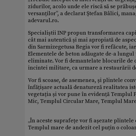
zidurilor, acolo unde ele riscă să se prăbușe
versanților”, a declarat Ştefan Bâlici, mana
adevarul.ro.
Specialiștii INP propun transformarea capit
cât mai autentică și mai apropiată de aspect
din Sarmizegetusa Regia vor fi refăcute, ia
Elementele de beton adăugate de-a lungul t
eliminate. Vor fi demantelate blocurile de 
incintei militare, ca urmare a restaurării d
Vor fi scoase, de asemenea, și plintele con
înfățișare actuală denatureză realitatea ist
vegetația și vor pune în evidență Templul 
Mic, Templul Circular Mare, Templul Mare 
„În aceste suprafețe vor fi așezate plintel
Templul mare de andezit cel puțin o coloană