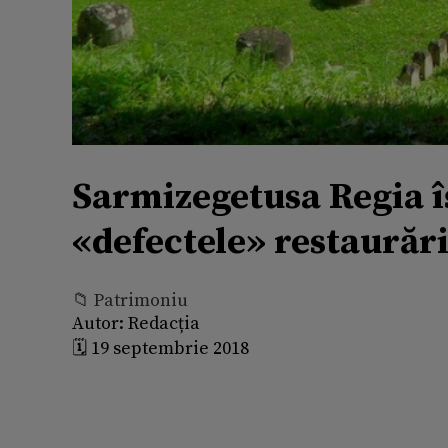
Sarmizegetusa Regia îș
«defectele» restaurării
📁 Patrimoniu
Autor:
Redacția
🗓️ 19 septembrie 2018