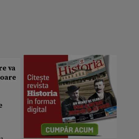
re va
loare
e
 a