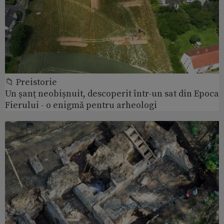
📁 Preistorie
Un șanț neobișnuit, descoperit într-un sat din Epoca
Fierului - o enigmă pentru arheologi