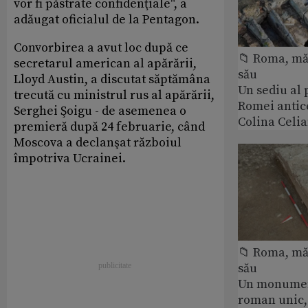
vor fi păstrate confidenţiale", a
adăugat oficialul de la Pentagon.
Convorbirea a avut loc după ce
📁 Roma, măr
secretarul american al apărării,
său
Lloyd Austin, a discutat săptămâna
Un sediu al
trecută cu ministrul rus al apărării,
Romei antic
Serghei Şoigu - de asemenea o
Colina Celi
premieră după 24 februarie, când
Moscova a declanşat războiul
împotriva Ucrainei.
📁 Roma, măr
său
Un monumen
roman unic,