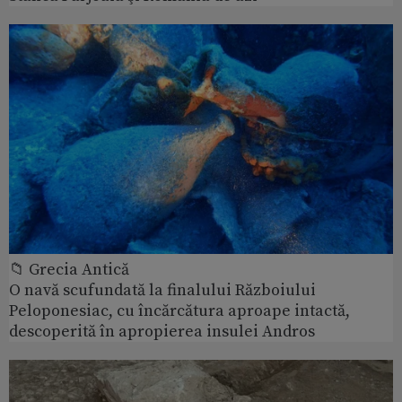
📁 Grecia Antică
O navă scufundată la finalului Războiului
Peloponesiac, cu încărcătura aproape intactă,
descoperită în apropierea insulei Andros