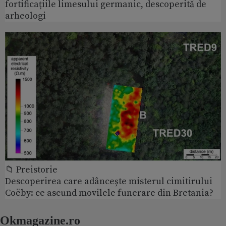
fortificațiile limesului germanic, descoperită de
arheologi
📁 Preistorie
Descoperirea care adâncește misterul cimitirului
Coëby: ce ascund movilele funerare din Bretania?
Okmagazine.ro