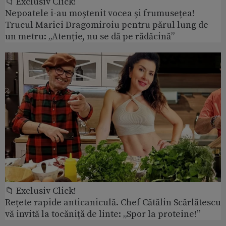
📁 Exclusiv Click!
Nepoatele i-au moștenit vocea și frumusețea!
Trucul Mariei Dragomiroiu pentru părul lung de
un metru: „Atenție, nu se dă pe rădăcină”
📁 Exclusiv Click!
Rețete rapide anticaniculă. Chef Cătălin Scărlătescu
vă invită la tocăniță de linte: „Spor la proteine!”