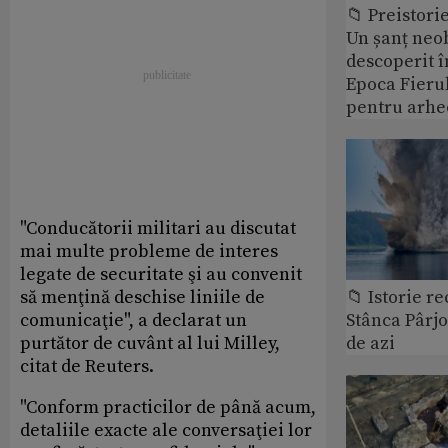
📁 Preistori
Un șanț neob
descoperit î
Epoca Fierul
pentru arhe
"Conducătorii militari au discutat
mai multe probleme de interes
legate de securitate şi au convenit
📁 Istorie r
să menţină deschise liniile de
Stânca Pârj
comunicaţie", a declarat un
de azi
purtător de cuvânt al lui Milley,
citat de Reuters.
"Conform practicilor de până acum,
detaliile exacte ale conversaţiei lor