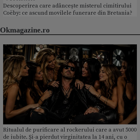
Descoperirea care adâncește misterul cimitirului
Coëby: ce ascund movilele funerare din Bretania?
Okmagazine.ro
Ritualul de purificare al rockerului care a avut 5000
de iubite. Și-a pierdut virginitatea la 14 ani, cu o