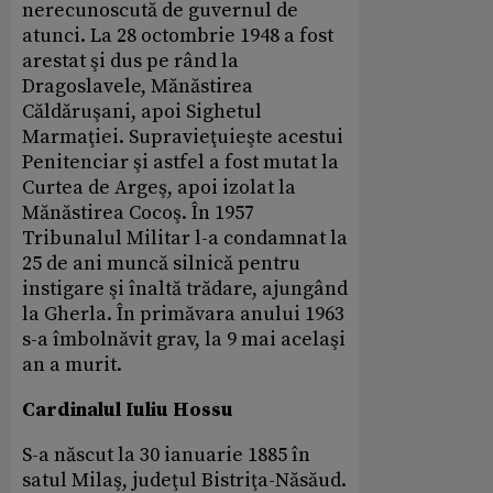
nerecunoscută de guvernul de
atunci. La 28 octombrie 1948 a fost
arestat şi dus pe rând la
Dragoslavele, Mănăstirea
Căldăruşani, apoi Sighetul
Marmaţiei. Supravieţuieşte acestui
Penitenciar şi astfel a fost mutat la
Curtea de Argeş, apoi izolat la
Mănăstirea Cocoş. În 1957
Tribunalul Militar l-a condamnat la
25 de ani muncă silnică pentru
instigare şi înaltă trădare, ajungând
la Gherla. În primăvara anului 1963
s-a îmbolnăvit grav, la 9 mai acelaşi
an a murit.
Cardinalul Iuliu Hossu
S-a născut la 30 ianuarie 1885 în
satul Milaş, judeţul Bistriţa-Năsăud.