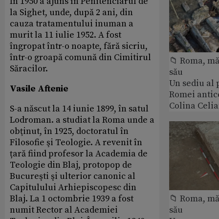
În 1950 a ajuns în Penitenciarul de
la Sighet, unde, după 2 ani, din
cauza tratamentului inuman a
murit la 11 iulie 1952. A fost
îngropat într-o noapte, fără sicriu,
într-o groapă comună din Cimitirul
📁 Roma, măr
Săracilor.
său
Un sediu al
Vasile Aftenie
Romei antic
Colina Celi
S-a născut la 14 iunie 1899, în satul
Lodroman. a studiat la Roma unde a
obţinut, în 1925, doctoratul în
Filosofie şi Teologie. A revenit în
țară fiind profesor la Academia de
Teologie din Blaj, protopop de
Bucureşti şi ulterior canonic al
Capitulului Arhiepiscopesc din
Blaj. La 1 octombrie 1939 a fost
📁 Roma, măr
numit Rector al Academiei
său