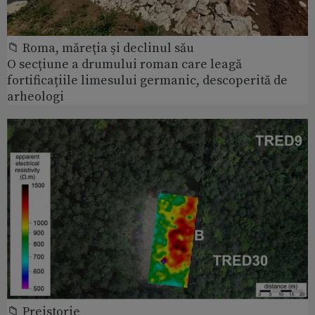
📁 Roma, măreţia şi declinul său
O secțiune a drumului roman care leagă
fortificațiile limesului germanic, descoperită de
arheologi
📁 Preistorie