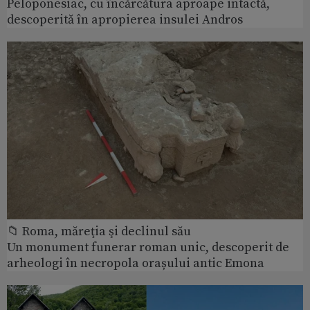
Peloponesiac, cu încărcătura aproape intactă,
descoperită în apropierea insulei Andros
📁 Roma, măreţia şi declinul său
Un monument funerar roman unic, descoperit de
arheologi în necropola orașului antic Emona