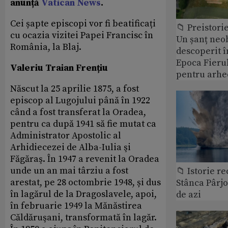
anunță
Vatican News
.
Cei șapte episcopi vor fi beatificați
📁 Preistori
cu ocazia vizitei Papei Francisc în
Un șanț neob
România, la Blaj.
descoperit î
Epoca Fierul
Valeriu Traian Frențiu
pentru arhe
Născut la 25 aprilie 1875, a fost
episcop al Lugojului până în 1922
când a fost transferat la Oradea,
pentru ca după 1941 să fie mutat ca
Administrator Apostolic al
Arhidiecezei de Alba-Iulia şi
Făgăraş. În 1947 a revenit la Oradea
unde un an mai târziu a fost
📁 Istorie r
arestat, pe 28 octombrie 1948, și dus
Stânca Pârj
în lagărul de la Dragoslavele, apoi,
de azi
în februarie 1949 la Mănăstirea
Căldăruşani, transformată în lagăr.