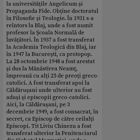
la universităţile Angelicum şi
Propaganda Fide. Obţine doctoratul
în Filosofie şi Teologie. În 1931 s-a
reîntors la Blaj, unde a fost numit
profesor la Şcoala Normală de
Învăţători. În 1937 a fost transferat
la Academia Teologică din Blaj, iar
în 1947 la Bucureşti, ca protopop.
La 28 octombrie 1948 a fost arestat
şi dus la Mănăstirea Neamţ,
împreună cu alţi 25 de preoţi greco-
catolici. A fost transferat apoi la
Căldăruşani unde ulterior au fost
aduşi şi episcopii greco-catolici.
Aici, la Căldăruşani, pe 3
decembrie 1949, a fost consacrat, în
secret, ca Episcop de către ceilalţi
Episcopi. Tit Liviu Chinezu a fost
transferat ulterior la Penitenciarul