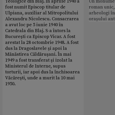
Teologice din Blaj. În aprilie 1940 a
Un monumen
fost numit Episcop titular de
roman unic,
Ulpiana, auxiliar al Mitropolitului
arheologi î
Alexandru Nicolescu. Consacrarea
orașului an
a avut loc pe 5 iunie 1940 în
Catedrala din Blaj. S-a întors la
Bucureşti ca Episcop Vicar. A fost
arestat la 28 octombrie 1948. A fost
dus la Dragoslavele şi apoi la
Mănăstirea Căldăruşani. În mai
1949 a fost transferat şi izolat la
Ministerul de Interne, supus
torturii, iar apoi dus la închisoarea
Văcăreşti, unde a murit la 10 mai
1950.