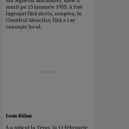
din Sighetul Marmaţiei, unde a
murit pe 15 ianuarie 1955. A fost
îngropat fără sicriu, noaptea, în
Cimitirul Săracilor, fără a i se
cunoaşte locul.
Ioan Bălan
S-a născut la Teiuş, la 11 februarie