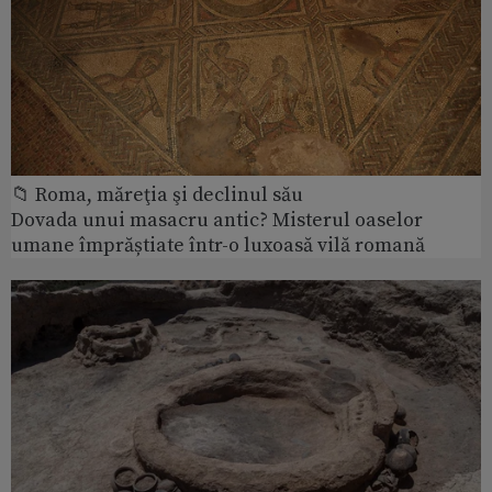
📁 Roma, măreţia şi declinul său
Dovada unui masacru antic? Misterul oaselor
umane împrăștiate într-o luxoasă vilă romană