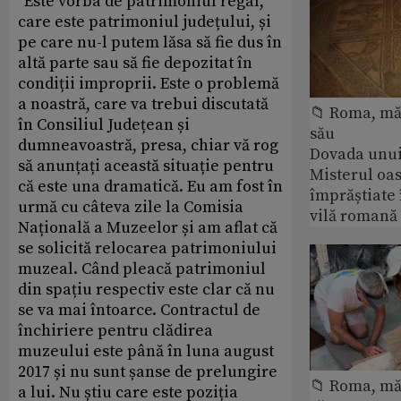
"Este vorba de patrimoniul regal,
care este patrimoniul județului, și
pe care nu-l putem lăsa să fie dus în
altă parte sau să fie depozitat în
condiții improprii. Este o problemă
a noastră, care va trebui discutată
📁 Roma, măr
în Consiliul Județean și
său
dumneavoastră, presa, chiar vă rog
Dovada unui
să anunțați această situație pentru
Misterul oa
că este una dramatică. Eu am fost în
împrăștiate 
urmă cu câteva zile la Comisia
vilă romană
Națională a Muzeelor și am aflat că
se solicită relocarea patrimoniului
muzeal. Când pleacă patrimoniul
din spațiu respectiv este clar că nu
se va mai întoarce. Contractul de
închiriere pentru clădirea
muzeului este până în luna august
2017 și nu sunt șanse de prelungire
📁 Roma, măr
a lui. Nu știu care este poziția