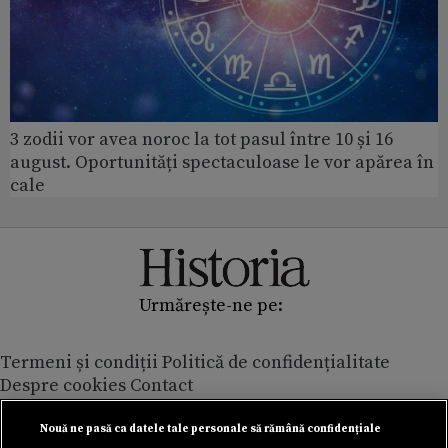
3 zodii vor avea noroc la tot pasul între 10 și 16
august. Oportunități spectaculoase le vor apărea în
cale
Urmărește-ne pe:
Termeni și condiții
Politică de confidențialitate
Despre cookies
Contact
Modifică preferințe pentru confidențialitate
© Toate drepturile rezervate Adevarul Holding 2026
Nouă ne pasă ca datele tale personale să rămână confidențiale