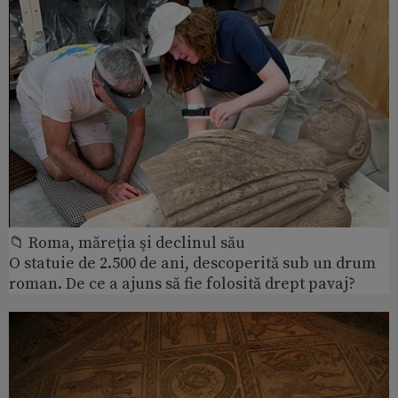
📁 Roma, măreţia şi declinul său
O statuie de 2.500 de ani, descoperită sub un drum
roman. De ce a ajuns să fie folosită drept pavaj?