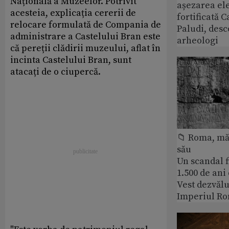
Națională a Muzeelor. Potrivit
așezarea ele
acesteia, explicația cererii de
fortificată C
relocare formulată de Compania de
Paludi, desc
administrare a Castelului Bran este
arheologi
că pereții clădirii muzeului, aflat în
incinta Castelului Bran, sunt
atacați de o ciupercă.
📁 Roma, măr
său
Un scandal f
1.500 de ani
Vest dezvălu
Imperiul Ro