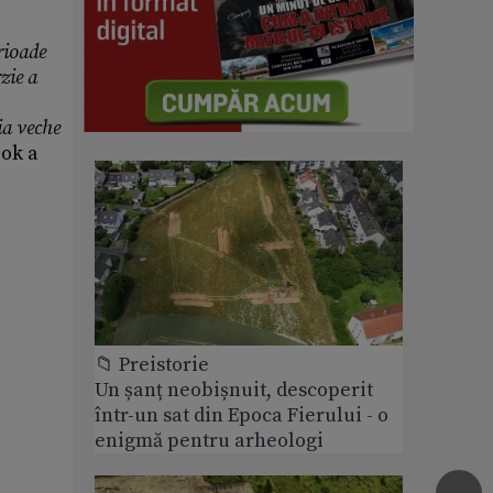
erioade
zie a
ia veche
ok a
📁 Preistorie
Un șanț neobișnuit, descoperit
într-un sat din Epoca Fierului - o
enigmă pentru arheologi