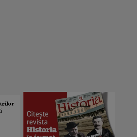
ărilor
ă