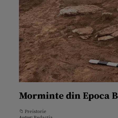
Morminte din Epoca B
📁 Preistorie
Autor:
Redacția