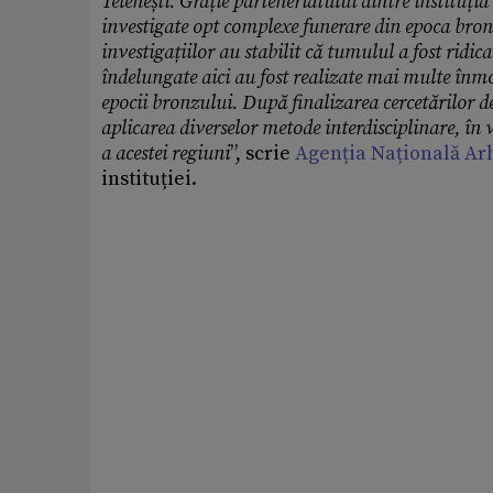
Telenești. Grație parteneriatului dintre instituț
investigate opt complexe funerare din epoca bronzu
investigațiilor au stabilit că tumulul a fost ridica
îndelungate aici au fost realizate mai multe înmo
epocii bronzului.
După finalizarea cercetărilor de
aplicarea diverselor metode interdisciplinare, în 
a acestei regiuni
”, scrie
Agenția Națională Ar
instituției.