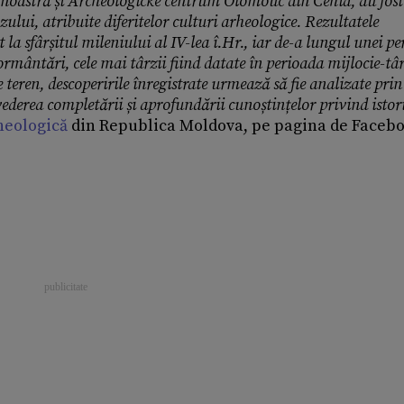
ia noastră și Archeologické centrum Olomouc din Cehia, au fost
lui, atribuite diferitelor culturi arheologice. Rezultatele
t la sfârșitul mileniului al IV-lea î.Hr., iar de-a lungul unei p
rmântări, cele mai târzii fiind datate în perioada mijlocie-târ
 teren, descoperirile înregistrate urmează să fie analizate prin
vederea completării și aprofundării cunoștințelor privind istor
heologică
din Republica Moldova, pe pagina de Facebo