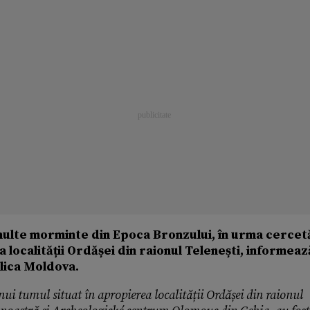
multe morminte din Epoca Bronzului, în urma cercet
 localității Ordășei din raionul Telenești, informeaz
lica Moldova.
ui tumul situat în apropierea localității Ordășei din r
aio
nul