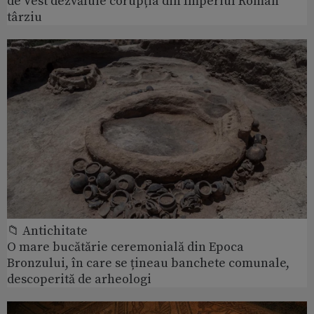
de Vest dezvăluie corupția din Imperiul Roman
târziu
📁 Antichitate
O mare bucătărie ceremonială din Epoca
Bronzului, în care se țineau banchete comunale,
descoperită de arheologi