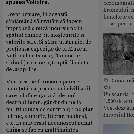
spunea Voltaire.
ceremonială
Bronzului, î
Drept urmare, în această
banchete c
săptămână vă invităm să facem
descoperită
împreună o mică incursiune în
spaţiul chinez, în moştenirile şi
valorile sale. Şi să nu uităm nici de
preţioasa expoziţie de la Muzeul
Naţional de Istorie, “Comorile
Chinei”, care ne aşteaptă din data
de 30 aprilie.
📁 Roma, măr
Merită să ne formăm o părere
său
nuanţată asupra acestei civilizaţii
Un scandal f
care a influenţat atât de mult
1.500 de ani
destinul lumii, gândindu-ne la
Vest dezvălu
multitudinea de contribuţii pe plan
Imperiul Ro
tehnic, ştiinţific, literar, medical,
etc. In universul necunoscut numit
China se fac cu mult înaintea