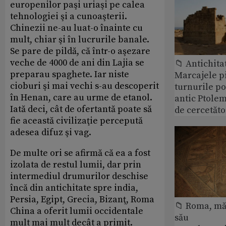
europenilor paşi uriaşi pe calea
tehnologiei şi a cunoaşterii.
Chinezii ne-au luat-o înainte cu
mult, chiar şi în lucrurile banale.
Se pare de pildă, că într-o aşezare
veche de 4000 de ani din Lajia se
📁 Antichita
preparau spaghete. Iar niste
Marcajele pi
cioburi şi mai vechi s-au descoperit
turnurile po
în Henan, care au urme de etanol.
antic Ptolem
Iată deci, cât de ofertantă poate să
de cercetăto
fie această civilizaţie percepută
adesea difuz şi vag.
De multe ori se afirmă că ea a fost
izolata de restul lumii, dar prin
intermediul drumurilor deschise
încă din antichitate spre india,
Persia, Egipt, Grecia, Bizanţ, Roma
📁 Roma, măr
China a oferit lumii occidentale
său
mult mai mult decât a primit.