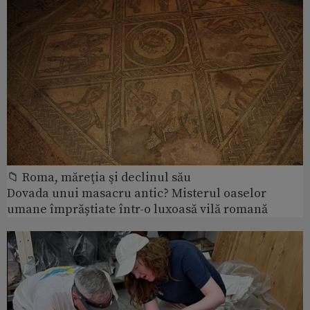
📁 Roma, măreţia şi declinul său
Dovada unui masacru antic? Misterul oaselor
umane împrăștiate într-o luxoasă vilă romană