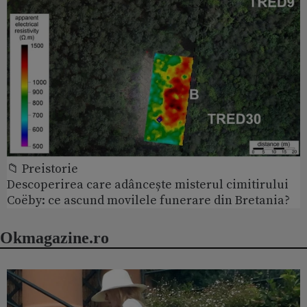
📁 Preistorie
Descoperirea care adâncește misterul cimitirului
Coëby: ce ascund movilele funerare din Bretania?
Okmagazine.ro