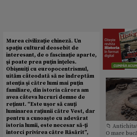
Marea civilizaţie chineză. Un
spaţiu cultural deosebit de
interesant, de o fascinaţie aparte,
şi poate prea puţin înţeles.
Obişnuiţi cu europocentrismul,
uităm câteodată să ne îndreptăm
atenţia şi către lumi mai puţin
familiare, din istoria cărora am
avea câteva lucruri demne de
reţinut. “Este uşor să cauţi
luminarea raţiunii către Vest, dar
pentru a cunoaşte cu adevărat
istoria lumii, este necesar să-ţi
📁 Antichita
întorci privirea către Răsărit”,
O mare bucă