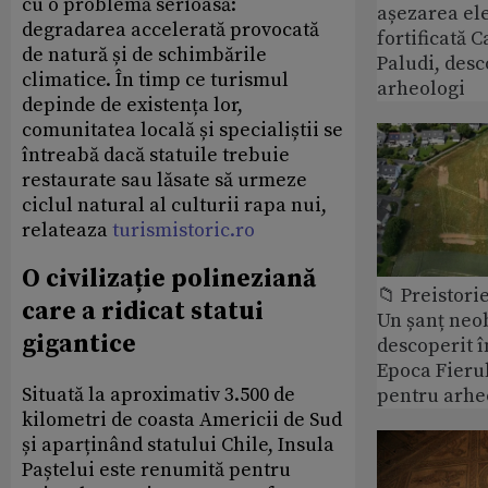
cu o problemă serioasă:
așezarea ele
degradarea accelerată provocată
fortificată C
de natură și de schimbările
Paludi, desc
climatice. În timp ce turismul
arheologi
depinde de existența lor,
comunitatea locală și specialiștii se
întreabă dacă statuile trebuie
restaurate sau lăsate să urmeze
ciclul natural al culturii rapa nui,
relateaza
turismistoric.ro
O civilizație polineziană
📁 Preistori
care a ridicat statui
Un șanț neob
gigantice
descoperit î
Epoca Fierul
Situată la aproximativ 3.500 de
pentru arhe
kilometri de coasta Americii de Sud
și aparținând statului Chile, Insula
Paștelui este renumită pentru