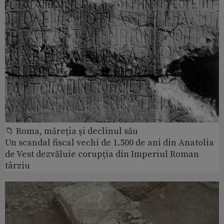
📁 Roma, măreţia şi declinul său
Un scandal fiscal vechi de 1.500 de ani din Anatolia
de Vest dezvăluie corupția din Imperiul Roman
târziu