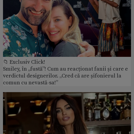
📁 Exclusiv Click!
Smiley, în „fustă”! Cum au reacționat fanii și care e
verdictul designerilor. „Cred că are șifonierul la
comun cu nevastă-sa!”