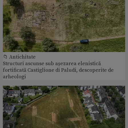
📁 Antichitate
Structuri ascunse sub așezarea elenistică
fortificată Castiglione di Paludi, descoperite de
arheologi