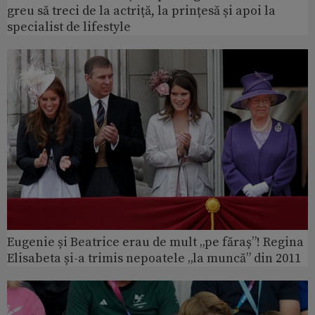
greu să treci de la actriță, la prințesă și apoi la
specialist de lifestyle
Eugenie și Beatrice erau de mult „pe făraș”! Regina
Elisabeta și-a trimis nepoatele „la muncă” din 2011