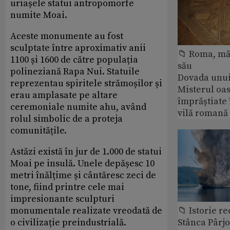
uriașele statui antropomorfe
numite Moai.
Aceste monumente au fost
sculptate între aproximativ anii
📁 Roma, măr
1100 și 1600 de către populația
său
polineziană Rapa Nui. Statuile
Dovada unui
reprezentau spiritele strămoșilor și
Misterul oa
erau amplasate pe altare
împrăștiate 
ceremoniale numite ahu, având
vilă romană
rolul simbolic de a proteja
comunitățile.
Astăzi există în jur de 1.000 de statui
Moai pe insulă. Unele depășesc 10
metri înălțime și cântăresc zeci de
tone, fiind printre cele mai
impresionante sculpturi
monumentale realizate vreodată de
📁 Istorie r
o civilizație preindustrială.
Stânca Pârj