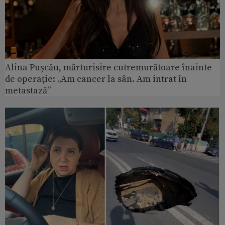
Alina Pușcău, mărturisire cutremurătoare înainte
de operație: „Am cancer la sân. Am intrat în
metastază”