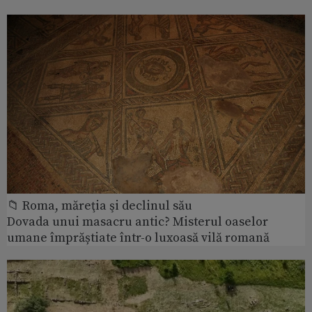
📁 Roma, măreţia şi declinul său
Dovada unui masacru antic? Misterul oaselor
umane împrăștiate într-o luxoasă vilă romană