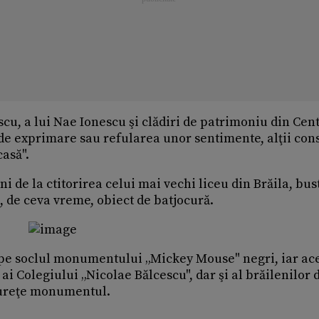
cu, a lui Nae Ionescu şi clădiri de patrimoniu din Cen
 de exprimare sau refularea unor sentimente, alţii con
casă".
ni de la ctitorirea celui mai vechi liceu din Brăila, bus
, de ceva vreme, obiect de batjocură.
 pe soclul monumentului „Mickey Mouse" negri, iar ac
 ai Colegiului „Nicolae Bălcescu", dar şi al brăilenilor 
 cureţe monumentul.