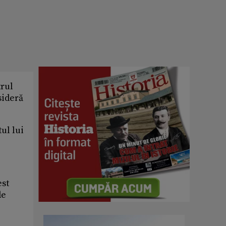
trul
sideră
tul lui
est
de