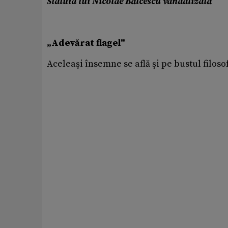
Statuia lui Nicolae Bălcescu vandalizată
„Adevărat flagel"
Aceleaşi însemne se află şi pe bustul filoso