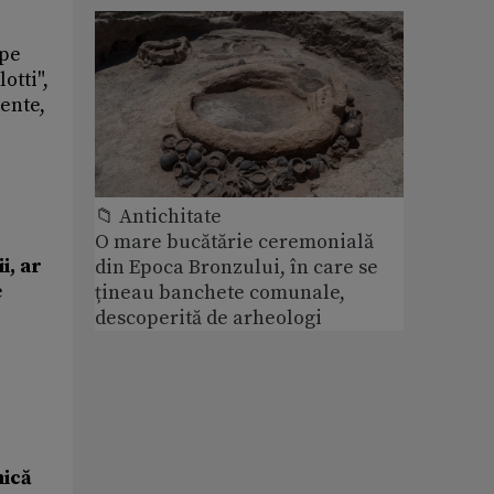
 pe
otti",
dente,
📁 Antichitate
O mare bucătărie ceremonială
i, ar
din Epoca Bronzului, în care se
e
țineau banchete comunale,
descoperită de arheologi
nică