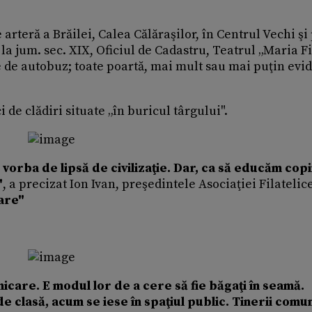
rteră a Brăilei, Calea Călăraşilor, în Centrul Vechi şi
la jum. sec. XIX, Oficiul de Cadastru, Teatrul „Maria Fil
le de autobuz; toate poartă, mai mult sau mai puţin evi
 de clădiri situate „în buricul târgului".
orba de lipsă de civilizaţie. Dar, ca să educăm copii
"
, a precizat Ion Ivan, preşedintele Asociaţiei Filatelic
are"
icare. E modul lor de a cere să fie băgaţi în seamă.
e clasă, acum se iese în spaţiul public. Tinerii comu