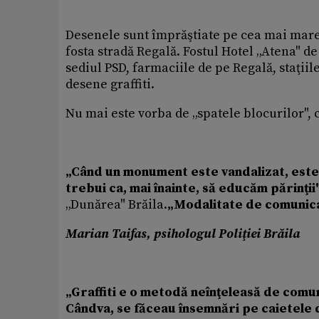
Desenele sunt împrăştiate pe cea mai mare a
fosta stradă Regală. Fostul Hotel „Atena" de 
sediul PSD, farmaciile de pe Regală, staţii
desene graffiti.
Nu mai este vorba de „spatele blocurilor", ci
„Când un monument este vandalizat, este v
trebui ca, mai înainte, să educăm părinţii
„Dunărea" Brăila.
„Modalitate de comunic
Marian Taifas, psihologul Poliţiei Brăila
„Graffiti e o metodă neînţeleasă de comun
Cândva, se făceau însemnări pe caietele d