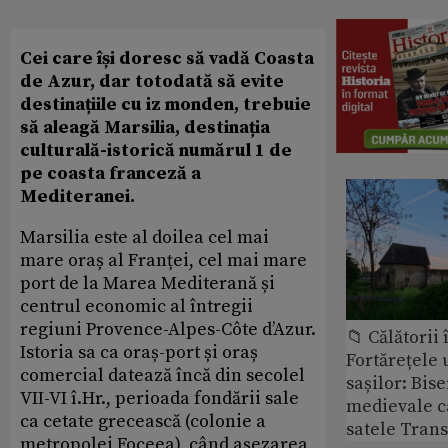
Cei care își doresc să vadă Coasta
de Azur, dar totodată să evite
destinațiile cu iz monden, trebuie
să aleagă Marsilia, destinația
culturală-istorică numărul 1 de
pe coasta franceză a
Mediteranei.
Marsilia este al doilea cel mai
mare oraș al Franței, cel mai mare
port de la Marea Mediterană și
centrul economic al întregii
regiuni Provence-Alpes-Côte d’Azur.
📁 Călătorii 
Istoria sa ca oraș-port și oraș
Fortărețele 
comercial datează încă din secolel
sașilor: Bise
VII-VI î.Hr., perioada fondării sale
medievale c
ca cetate grecească (colonie a
satele Trans
metropolei Foceea), când așezarea