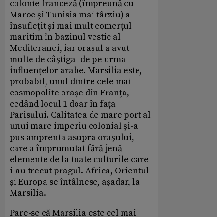
colonie franceză (împreună cu
Maroc și Tunisia mai târziu) a
însuflețit și mai mult comerțul
maritim în bazinul vestic al
Mediteranei, iar orașul a avut
multe de câștigat de pe urma
influențelor arabe. Marsilia este,
probabil, unul dintre cele mai
cosmopolite orașe din Franța,
cedând locul 1 doar în fața
Parisului. Calitatea de mare port al
unui mare imperiu colonial și-a
pus amprenta asupra orașului,
care a împrumutat fără jenă
elemente de la toate culturile care
i-au trecut pragul. Africa, Orientul
și Europa se întâlnesc, așadar, la
Marsilia.
Pare-se că Marsilia este cel mai