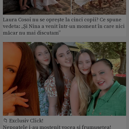
Laura Cosoi nu se oprește la cinci copii? Ce spune
vedeta: „Și Nina a venit într-un moment în care nici
măcar nu mai discutam”
📁 Exclusiv Click!
Nepoatele i-au moștenit vocea și frumusețea!