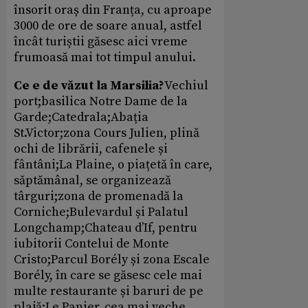
însorit oraș din Franța, cu aproape
3000 de ore de soare anual, astfel
încât turiștii găsesc aici vreme
frumoasă mai tot timpul anului.
Ce e de văzut la Marsilia?
Vechiul
port;basilica Notre Dame de la
Garde;Catedrala;Abația
St.Victor;zona Cours Julien, plină
ochi de librării, cafenele și
fântâni;La Plaine, o piațetă în care,
săptămânal, se organizează
târguri;zona de promenadă la
Corniche;Bulevardul și Palatul
Longchamp;Chateau d’If, pentru
iubitorii Contelui de Monte
Cristo;Parcul Borély și zona Escale
Borély, în care se găsesc cele mai
multe restaurante și baruri de pe
plajă;Le Panier, cea mai veche