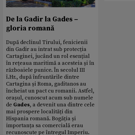
De la Gadir la Gades –
gloria romană
După declinul Tirului, fenicienii
din Gadir au intrat sub protecția
Cartaginei, jucând un rol esențial
în rețeaua maritimă a acesteia și în
războaiele punice. În secolul III
î.Hr., după înfruntările dintre
Cartagina și Roma, gaditanos au
încheiat un pact cu romanii. Astfel,
orașul, cunoscut acum sub numele
de
Gades
, a devenit una dintre cele
mai prospere localități din
Hispania romană. Bogăția și
importanța sa comercială erau
recunoscute pe întregul Imperiu.