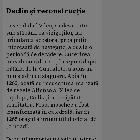
Declin și reconstrucție
În secolul al V-lea, Gades a intrat
sub stăpânirea vizigoților, iar
orientarea acestora, prea puțin
interesată de navigație, a dus la o
perioadă de decădere. Cucerirea
musulmană din 711, începută după
bătălia de la Guadalete, a adus un
nou stadiu de stagnare. Abia în
1262, odată cu recucerirea realizată
de regele Alfonso al X-lea cel
Înțelept, Cádiz și-a recăpătat
vitalitatea. Fosta moschee a fost
transformată în catedrală, iar în
1265 orașul a primit titlul oficial de
„ciudad”.
Debutul importanței sale în istorie