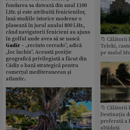
fondarea sa datează din anul 1100
î.Hr. și este atribuită fenicienilor,
însă studiile istorice moderne o
plasează în jurul anului 800 î.Hr.,
când navigatorii fenicieni au ajuns
în golful unde avea să se nască
📁 Călătorii 
Gadir
– „recinto cerrado”, adică
Teleki, cast
„loc închis”. Această poziție
pe malul Mu
geografică privilegiată a făcut din
Cádiz o bază strategică pentru
comerțul mediteraneean și
atlantic.
📁 Călătorii 
Destinația d
preferată a 
altădată