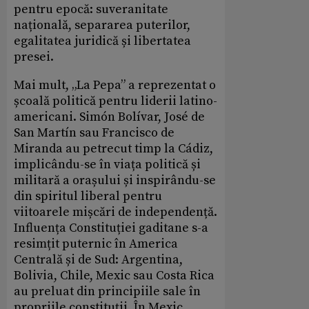
pentru epocă: suveranitate
națională, separarea puterilor,
egalitatea juridică și libertatea
presei.
Mai mult, „La Pepa” a reprezentat o
școală politică pentru liderii latino-
americani. Simón Bolívar, José de
San Martín sau Francisco de
Miranda au petrecut timp la Cádiz,
implicându-se în viața politică și
militară a orașului și inspirându-se
din spiritul liberal pentru
viitoarele mișcări de independență.
Influența Constituției gaditane s-a
resimțit puternic în America
Centrală și de Sud: Argentina,
Bolivia, Chile, Mexic sau Costa Rica
au preluat din principiile sale în
propriile constituții. În Mexic,