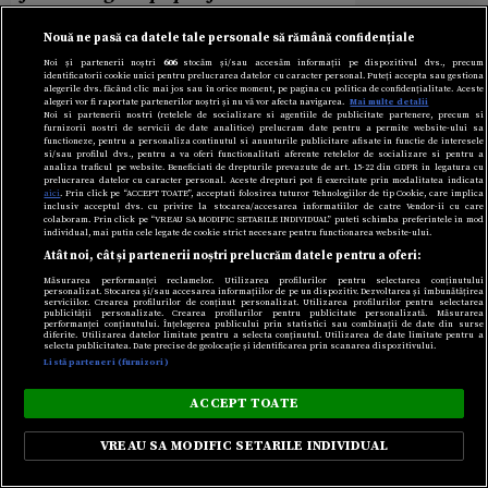
paydemic
.
Nouă ne pasă ca datele tale personale să rămână confidențiale
Noi și partenerii noștri
606
stocăm și/sau accesăm informații pe dispozitivul dvs., precum
identificatorii cookie unici pentru prelucrarea datelor cu caracter personal. Puteți accepta sau gestiona
alegerile dvs. făcând clic mai jos sau în orice moment, pe pagina cu politica de confidențialitate. Aceste
alegeri vor fi raportate partenerilor noștri și nu vă vor afecta navigarea.
Mai multe detalii
Noi si partenerii nostri (retelele de socializare si agentiile de publicitate partenere, precum si
furnizorii nostri de servicii de date analitice) prelucram date pentru a permite website-ului sa
functioneze, pentru a personaliza continutul si anunturile publicitare afisate in functie de interesele
si/sau profilul dvs., pentru a va oferi functionalitati aferente retelelor de socializare si pentru a
analiza traficul pe website. Beneficiati de drepturile prevazute de art. 15-22 din GDPR in legatura cu
prelucrarea datelor cu caracter personal. Aceste drepturi pot fi exercitate prin modalitatea indicata
aici
. Prin click pe “ACCEPT TOATE”, acceptati folosirea tuturor Tehnologiilor de tip Cookie, care implica
inclusiv acceptul dvs. cu privire la stocarea/accesarea informatiilor de catre Vendor-ii cu care
colaboram. Prin click pe “VREAU SA MODIFIC SETARILE INDIVIDUAL” puteti schimba preferintele in mod
individual, mai putin cele legate de cookie strict necesare pentru functionarea website-ului.
Atât noi, cât și partenerii noștri prelucrăm datele pentru a oferi:
Măsurarea performanței reclamelor. Utilizarea profilurilor pentru selectarea conținutului
personalizat. Stocarea și/sau accesarea informațiilor de pe un dispozitiv. Dezvoltarea și îmbunătățirea
serviciilor. Crearea profilurilor de conținut personalizat. Utilizarea profilurilor pentru selectarea
publicității personalizate. Crearea profilurilor pentru publicitate personalizată. Măsurarea
performanței conținutului. Înțelegerea publicului prin statistici sau combinații de date din surse
diferite. Utilizarea datelor limitate pentru a selecta conținutul. Utilizarea de date limitate pentru a
selecta publicitatea. Date precise de geolocație și identificarea prin scanarea dispozitivului.
Listă parteneri (furnizori)
ACCEPT TOATE
VREAU SA MODIFIC SETARILE INDIVIDUAL