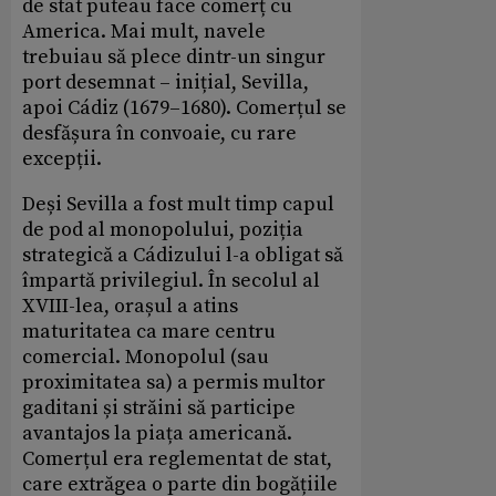
de stat puteau face comerț cu
America. Mai mult, navele
trebuiau să plece dintr-un singur
port desemnat – inițial, Sevilla,
apoi Cádiz (1679–1680). Comerțul se
desfășura în convoaie, cu rare
excepții.
Deși Sevilla a fost mult timp capul
de pod al monopolului, poziția
strategică a Cádizului l-a obligat să
împartă privilegiul. În secolul al
XVIII-lea, orașul a atins
maturitatea ca mare centru
comercial. Monopolul (sau
proximitatea sa) a permis multor
gaditani și străini să participe
avantajos la piața americană.
Comerțul era reglementat de stat,
care extrăgea o parte din bogățiile