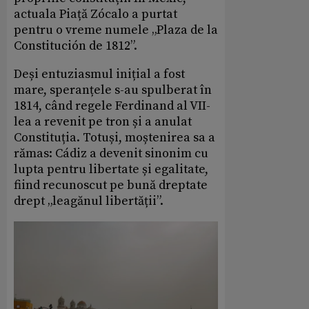
actuala Piață Zócalo a purtat
pentru o vreme numele „Plaza de la
Constitución de 1812”.
Deși entuziasmul inițial a fost
mare, speranțele s-au spulberat în
1814, când regele Ferdinand al VII-
lea a revenit pe tron și a anulat
Constituția. Totuși, moștenirea sa a
rămas: Cádiz a devenit sinonim cu
lupta pentru libertate și egalitate,
fiind recunoscut pe bună dreptate
drept „leagănul libertății”.