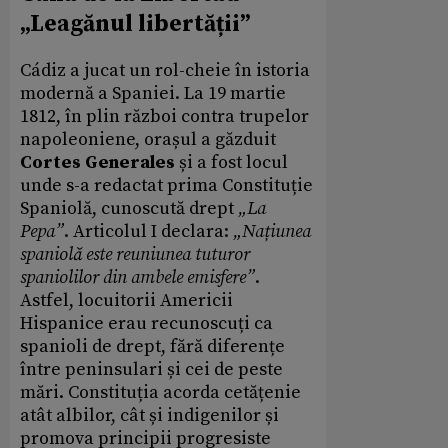
„Leagănul libertății”
Cádiz a jucat un rol-cheie în istoria
modernă a Spaniei. La 19 martie
1812, în plin război contra trupelor
napoleoniene, orașul a găzduit
Cortes Generales
și a fost locul
unde s-a redactat prima Constituție
Spaniolă, cunoscută drept
„La
Pepa”
. Articolul I declara:
„Națiunea
spaniolă este reuniunea tuturor
spaniolilor din ambele emisfere”
.
Astfel, locuitorii Americii
Hispanice erau recunoscuți ca
spanioli de drept, fără diferențe
între peninsulari și cei de peste
mări. Constituția acorda cetățenie
atât albilor, cât și indigenilor și
promova principii progresiste