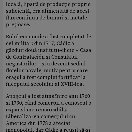
locală, lipsită de producție proprie
suficientă, era alimentată de acest
flux continuu de bunuri și metale
prețioase.
Rolul economic a fost completat de
cel militar: din 1717, Cádiz a
găzduit două instituții-cheie – Casa
de Contratación și Consulatul
negustorilor – și a devenit sediul
flotelor navale, motiv pentru care
orașul a fost complet fortificat la
începutul secolului al XVIII-lea.
Apogeul a fost atins între anii 1760
și 1790, când comerțul a cunoscut o
expansiune remarcabilă.
Liberalizarea comerțului cu
America din 1778 a afectat
monopolul, dar Cádiz a reușit să-și