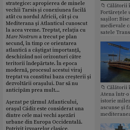
strategice: apropierea de minele
📁 Călătorii 
vechii Tarsis și conexiunea facilă
Fortărețele 
atât cu nordul Africii, cât și cu
sașilor: Bise
Mediterana și Atlanticul cunoscut
medievale c
la acea vreme. Treptat, relația cu
satele Trans
Mare Nostrum
a trecut pe plan
secund, în timp ce orientarea
atlantică a câștigat importanță,
deschizând noi orizonturi către
teritorii îndepărtate. În epoca
modernă, procesul acestui viraj
treptat va constitui baza creșterii și
dezvoltării orașului. Dar să nu
📁 Călătorii 
anticipăm prea mult…
Atena într-o 
istorie mil
Așezat pe țărmul Atlanticului,
ascunse și 
orașul Cádiz este considerat una
mediteranea
dintre cele mai vechi așezări
urbane din Europa Occidentală.
Potrivit izvoarelor clasice,