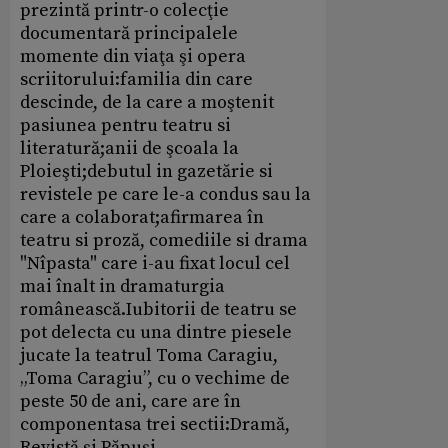
prezintă printr-o colecţie
documentară principalele
momente din viaţa şi opera
scriitorului:familia din care
descinde, de la care a moştenit
pasiunea pentru teatru si
literatură;anii de şcoala la
Ploieşti;debutul in gazetărie si
revistele pe care le-a condus sau la
care a colaborat;afirmarea în
teatru si proză, comediile si drama
"Nîpasta" care i-au fixat locul cel
mai înalt in dramaturgia
românească.Iubitorii de teatru se
pot delecta cu una dintre piesele
jucate la teatrul Toma Caragiu,
„Toma Caragiu”, cu o vechime de
peste 50 de ani, care are în
componentasa trei sectii:Dramă,
Revistă şi Păpuşi.