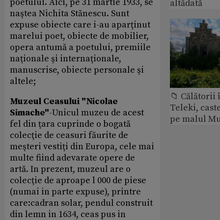
poetului. Aici, pe 31 martie 1933, se
altădată
naştea Nichita Stănescu. Sunt
expuse obiecte care i-au aparţinut
marelui poet, obiecte de mobilier,
opera antumă a poetului, premiile
naţionale şi internaţionale,
manuscrise, obiecte personale şi
altele;
📁 Călătorii 
Muzeul Ceasului "Nicolae
Teleki, cast
Simache"
-Unicul muzeu de acest
pe malul Mu
fel din ţara cuprinde o bogată
colecţie de ceasuri făurite de
meşteri vestiţi din Europa, cele mai
multe fiind adevarate opere de
artă. In prezent, muzeul are o
colecţie de aproape l 000 de piese
(numai in parte expuse), printre
care:cadran solar, pendul construit
din lemn in 1634, ceas pus in