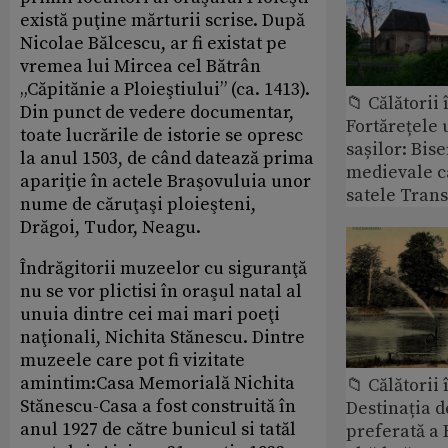
există puţine mărturii scrise. După
Nicolae Bălcescu, ar fi existat pe
vremea lui Mircea cel Bătrân
„Căpitănie a Ploieştiului” (ca. 1413).
📁 Călătorii 
Din punct de vedere documentar,
Fortărețele 
toate lucrările de istorie se opresc
sașilor: Bise
la anul 1503, de când datează prima
medievale c
apariţie în actele Braşovuluia unor
satele Trans
nume de căruţaşi ploieşteni,
Drăgoi, Tudor, Neagu.
Îndrăgitorii muzeelor cu siguranţă
nu se vor plictisi în oraşul natal al
unuia dintre cei mai mari poeţi
naţionali, Nichita Stănescu. Dintre
muzeele care pot fi vizitate
amintim:Casa Memorială Nichita
📁 Călătorii 
Stănescu-Casa a fost construită în
Destinația d
anul 1927 de către bunicul si tatăl
preferată a 