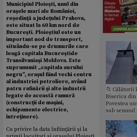
Municipiul Ploieşti, unul din
oraşele mari ale României,
reşedinţă a judeţului Prahova,
este situat la 60 km nord de
Bucureşti. Ploieştiul este un
important nod de transport,
situându-se pe drumurile care
leagă capitala Bucureştide
Transilvaniaşi Moldova. Este
supranumit „capitala aurului
negru”, oraşul fiind vechi centru
al industriei petroliere, având
patru rafinării şi alte industrii
📁 Călătorii 
legate de această ramură
Biserica din
(construcţii de maşini,
Povestea unu
echipamente electrice,
sub semnul 
întreţinere).
Cu privire la data înfiinţării şi la
primii locuitori ai oraşului Ploieşti