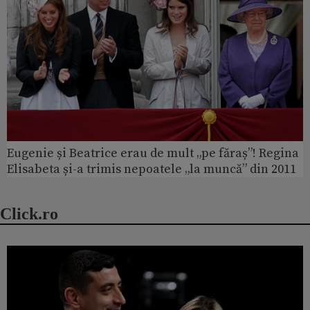
Eugenie și Beatrice erau de mult „pe făraș”! Regina
Elisabeta și-a trimis nepoatele „la muncă” din 2011
Click.ro