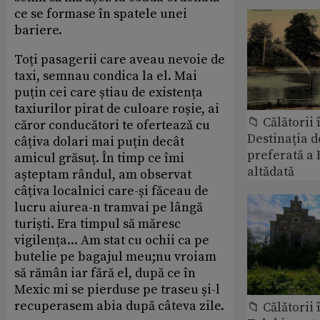
ce se formase în spatele unei
bariere.
Toți pasagerii care aveau nevoie de
taxi, semnau condica la el. Mai
puțin cei care știau de existența
taxiurilor pirat de culoare roșie, ai
📁 Călătorii 
căror conducători te ofertează cu
Destinația d
câțiva dolari mai puțin decât
preferată a 
amicul grăsuț. În timp ce îmi
altădată
așteptam rândul, am observat
câțiva localnici care-și făceau de
lucru aiurea-n tramvai pe lângă
turiști. Era timpul să măresc
vigilența... Am stat cu ochii ca pe
butelie pe bagajul meu;nu vroiam
să rămân iar fără el, după ce în
Mexic mi se pierduse pe traseu și-l
recuperasem abia după câteva zile.
📁 Călătorii 