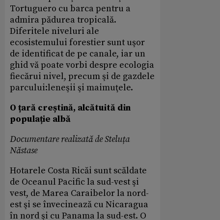
Tortuguero cu barca pentru a
admira pădurea tropicală.
Diferitele niveluri ale
ecosistemului forestier sunt uşor
de identificat de pe canale, iar un
ghid vă poate vorbi despre ecologia
fiecărui nivel, precum şi de gazdele
parcului:leneşii şi maimuţele.
O țară creștină, alcătuită din
populație albă
Documentare realizată de Steluța
Năstase
Hotarele Costa Ricăi sunt scăldate
de Oceanul Pacific la sud-vest şi
vest, de Marea Caraibelor la nord-
est şi se învecinează cu Nicaragua
în nord şi cu Panama la sud-est. O