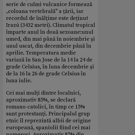
serie de culmi vulcanice formează
„coloana vertebrală" a țării, iar
recordul de înălțime este deținut
Irazú (3432 metri). Climatul tropical
împarte anul în două sezoane:unul
umed, din mai până în noiembrie şi
unul uscat, din decembrie până în
aprilie. Temperatura medie
variază în San Jose de la 14 la 24 de
grade Celsius, în luna decembrie şi
de la 16 la 26 de grade Celsius în
luna iulie.
Cei mai mulți dintre localnici,
aproximativ 85%, se declară
romano-catolici, în timp ce 15%
sunt protestanţi. Principalul grup
etnic îl reprezintă albii de origine
europeană, spaniolii fiind cei mai
numeroşi. Aproximativ 87% din