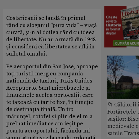
Costaricanii se laudă în primul
rând cu sloganul ”pura vida” – viață
curată, și-n al doilea rând cu ideea
de libertate. Nu au armată din 1948
și consideră că libertatea se află în
sufletul omului.
Pe aeroportul din San Jose, aproape
toți turiștii merg cu compania
națională de taxiuri, Taxis Unidos
Aeropuerto. Sunt microbuzele și
limuzinele acelea portocalii, care
te taxează cu tarife fixe, în funcție
📁 Călătorii 
de destinația finală. Un tip
Fortărețele 
mărunțel, rotofei și plin de el m-a
sașilor: Bise
preluat imediat ce am ieșit pe
medievale c
poarta aeroportului, făcându-mi
satele Trans
semn să mă așez la coada ordonată