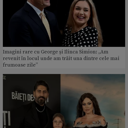
Imagini rare cu George și Ilinca Simion: „Am
revenit în locul unde am trăit una dintre cele mai
frumoase zile”