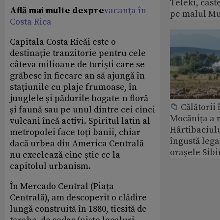
Teleki, cast
Află mai multe despre
vacanţa în
pe malul Mu
Costa Rica
Capitala Costa Ricăi este o
destinație tranzitorie pentru cele
câteva milioane de turiști care se
grăbesc în fiecare an să ajungă în
stațiunile cu plaje frumoase, în
junglele și pădurile bogate-n floră
📁 Călătorii 
și faună sau pe unul dintre cei cinci
Mocănița a 
vulcani încă activi. Spiritul latin al
Hârtibaciulu
metropolei face toți banii, chiar
îngustă lega
dacă urbea din America Centrală
orașele Sibi
nu excelează cine știe ce la
capitolul urbanism.
În Mercado Central (Piața
Centrală), am descoperit o clădire
lungă construită în 1880, ticsită de