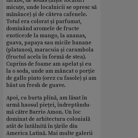
tarabe, de sodas (niște localuri
micuțe, unde localnicii se opresc să
mănânce) și de câteva cafenele.
Totul era colorat și parfumat,
dominând aromele de fructe
exotice:de la mango, la ananas,
guava, papaya sau micile banane
(platanos), maracuia și carambola
(fructul acela în formă de stea).
Cuprins de foame am apelat și eu
la o soda, unde am mâncat o porție
de gallo pinto (orez cu fasole) și am
băut un fresh de guave.
Apoi, cu burta plină, am lăsat în
urmă haosul pieței, îndreptându-
mă către Barrio Amon. Un loc
dominat de arhitectura colonială
atât de întâlnită în țările din
America Latină. Mai multe galerii