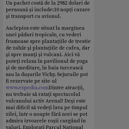
Un pachet costă de la 2982 dolari de
persoană și include:10 nopţi cazare
şi transport cu avionul.
Asclepios este situat la marginea
unei păduri tropicale, cu vederi
frumoase spre plantaţiile de trestie
de zahăr şi plantaţiile de cafea, dar
şi spre munţi şi vulcani. Aici vă
puteţi relaxa în pavilionul de yoga
şi de meditare, în baia turcească
sau la duşurile Vichy. Sejuruile pot
fi rezervate pe site-ul
www.expedia.com
Dintre atracţii,
nu trebuie să rataţi spectacolul
vulcanului activ Arenal! Deşi este
mai dificil să vedeţi lava pe timpul
zilei, într-o noapte fără nori se pot
admira izvoarele roşii curgând în
valuri. Exploraţi Parcul Naţional