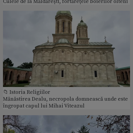
Culele de la Măldăreşti, fortăreţele boierilor olteni
📁 Istoria Religiilor
Mănăstirea Dealu, necropola domnească unde este
îngropat capul lui Mihai Viteazul