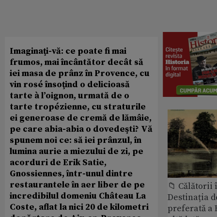
Imaginaţi-vă: ce poate fi mai
frumos, mai încântător decât să
iei masa de prânz în Provence, cu
vin rosé însoţind o delicioasă
tarte à l’oignon, urmată de o
tarte tropézienne, cu straturile
ei generoase de cremă de lămâie,
pe care abia-abia o dovedeşti? Vă
spunem noi ce: să iei prânzul, în
lumina aurie a miezului de zi, pe
acorduri de Erik Satie,
Gnossiennes, într-unul dintre
restaurantele în aer liber de pe
📁 Călătorii 
incredibilul domeniu Château La
Destinația d
Coste, aflat la nici 20 de kilometri
preferată a 