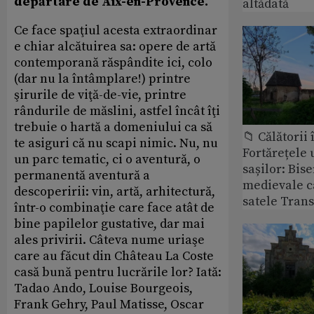
depărtare de Aix-en-Provence.
altădată
Ce face spaţiul acesta extraordinar
e chiar alcătuirea sa: opere de artă
contemporană răspândite ici, colo
(dar nu la întâmplare!) printre
şirurile de viţă-de-vie, printre
rândurile de măslini, astfel încât îţi
trebuie o hartă a domeniului ca să
📁 Călătorii 
te asiguri că nu scapi nimic. Nu, nu
Fortărețele 
un parc tematic, ci o aventură, o
sașilor: Bise
permanentă aventură a
medievale c
descoperirii: vin, artă, arhitectură,
satele Trans
într-o combinaţie care face atât de
bine papilelor gustative, dar mai
ales privirii. Câteva nume uriaşe
care au făcut din Château La Coste
casă bună pentru lucrările lor? Iată:
Tadao Ando, Louise Bourgeois,
Frank Gehry, Paul Matisse, Oscar