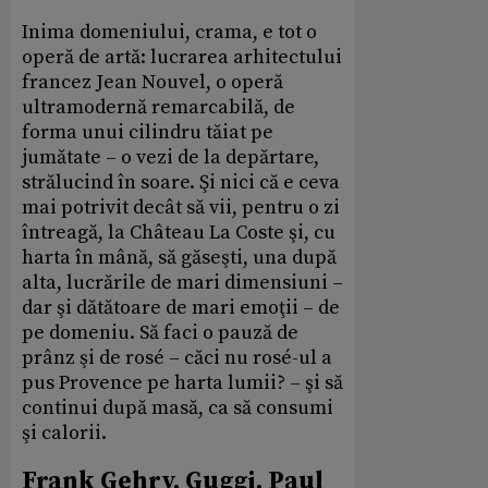
Inima domeniului, crama, e tot o
operă de artă: lucrarea arhitectului
francez Jean Nouvel, o operă
ultramodernă remarcabilă, de
forma unui cilindru tăiat pe
jumătate – o vezi de la depărtare,
strălucind în soare. Şi nici că e ceva
mai potrivit decât să vii, pentru o zi
întreagă, la Château La Coste şi, cu
harta în mână, să găseşti, una după
alta, lucrările de mari dimensiuni –
dar şi dătătoare de mari emoţii – de
pe domeniu. Să faci o pauză de
prânz şi de rosé – căci nu rosé-ul a
pus Provence pe harta lumii? – şi să
continui după masă, ca să consumi
şi calorii.
Frank Gehry, Guggi, Paul