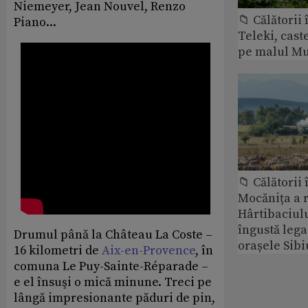
Niemeyer, Jean Nouvel, Renzo
📁 Călătorii 
Piano...
Teleki, cast
pe malul Mu
📁 Călătorii 
Mocănița a 
Hârtibaciulu
îngustă lega
Drumul până la Château La Coste –
orașele Sibi
16 kilometri de
Aix-en-Provence
, în
comuna Le Puy-Sainte-Réparade –
e el însuşi o mică minune. Treci pe
lângă impresionante păduri de pin,