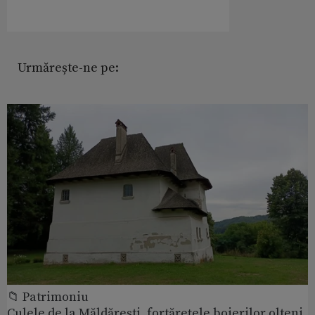
Urmărește-ne pe:
📁 Patrimoniu
Culele de la Măldăreşti, fortăreţele boierilor olteni