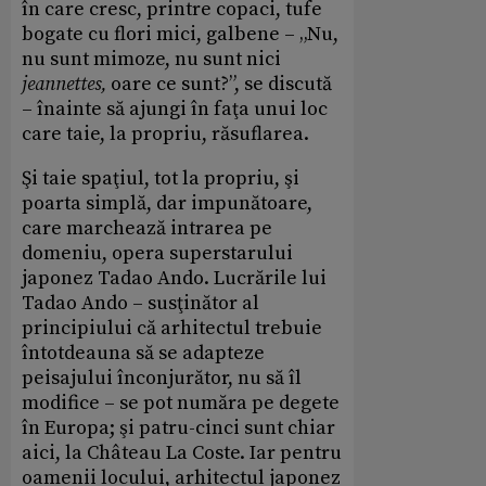
în care cresc, printre copaci, tufe
bogate cu flori mici, galbene – „Nu,
nu sunt mimoze, nu sunt nici
jeannettes,
oare ce sunt?”, se discută
– înainte să ajungi în faţa unui loc
care taie, la propriu, răsuflarea.
Şi taie spaţiul, tot la propriu, şi
poarta simplă, dar impunătoare,
care marchează intrarea pe
domeniu, opera superstarului
japonez Tadao Ando. Lucrările lui
Tadao Ando – susţinător al
principiului că arhitectul trebuie
întotdeauna să se adapteze
peisajului înconjurător, nu să îl
modifice – se pot număra pe degete
în Europa; şi patru-cinci sunt chiar
aici, la Château La Coste. Iar pentru
oamenii locului, arhitectul japonez