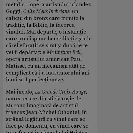
metalic – opera artistului irlandez
Guggi,
Calix Meus Inebrians
, un
caliciu din bronz care trimite la
tradiţie, la Biblie, la facerea
vinului. Mai departe, o instalaţie
care predispune la meditaţie şi ale
cărei vibraţii se simt şi după ce te
vei fi depărtat: e
Meditation Bell
,
opera artistului american Paul
Matisse, cu un mecanism atât de
complicat că i-a luat autorului ani
buni să-l perfecţioneze.
Mai încolo,
La Grande Croix Rouge
,
marea cruce din sticlă roşie de
Murano imaginată de artistul
francez Jean-Michel Othoniel, în
strânsă legătură cu vinul care se
face pe domeniu, cu vinul care se
transformă în sângele lui Hristos.