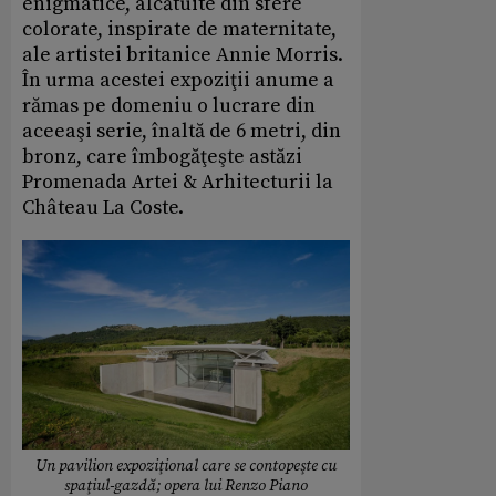
enigmatice, alcătuite din sfere
colorate, inspirate de maternitate,
ale artistei britanice Annie Morris.
În urma acestei expoziţii anume a
rămas pe domeniu o lucrare din
aceeaşi serie, înaltă de 6 metri, din
bronz, care îmbogăţeşte astăzi
Promenada Artei & Arhitecturii la
Château La Coste.
Un pavilion expoziţional care se contopeşte cu
spaţiul-gazdă; opera lui Renzo Piano