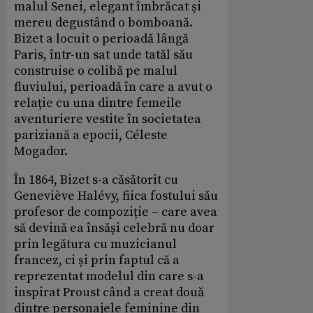
malul Senei, elegant îmbrăcat și
mereu degustând o bomboană.
Bizet a locuit o perioadă lângă
Paris, într-un sat unde tatăl său
construise o colibă pe malul
fluviului, perioadă în care a avut o
relație cu una dintre femeile
aventuriere vestite în societatea
pariziană a epocii, Céleste
Mogador.
În 1864, Bizet s-a căsătorit cu
Geneviève Halévy, fiica fostului său
profesor de compoziție – care avea
să devină ea însăși celebră nu doar
prin legătura cu muzicianul
francez, ci și prin faptul că a
reprezentat modelul din care s-a
inspirat Proust când a creat două
dintre personajele feminine din