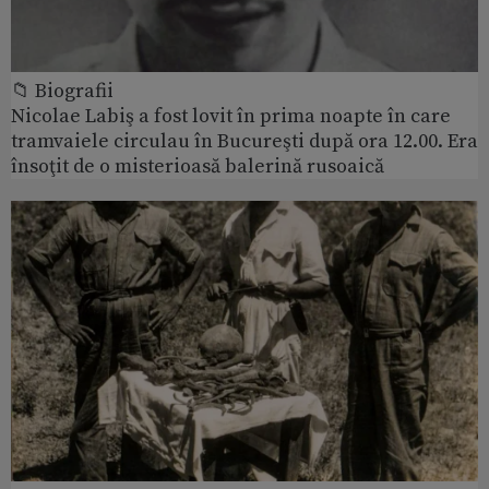
📁 Biografii
Nicolae Labiş a fost lovit în prima noapte în care
tramvaiele circulau în Bucureşti după ora 12.00. Era
însoţit de o misterioasă balerină rusoaică