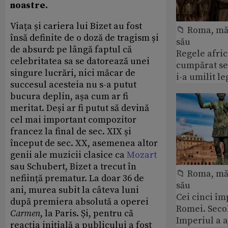
noastre.
Viața și cariera lui Bizet au fost
📁 Roma, măr
însă definite de o doză de tragism și
său
de absurd: pe lângă faptul că
Regele afric
celebritatea sa se datorează unei
cumpărat se
singure lucrări, nici măcar de
i-a umilit l
succesul acesteia nu s-a putut
bucura deplin, așa cum ar fi
meritat. Deși ar fi putut să devină
cel mai important compozitor
francez la final de sec. XIX și
început de sec. XX, asemenea altor
genii ale muzicii clasice ca
Mozart
sau Schubert, Bizet a trecut în
📁 Roma, măr
neființă prematur. La doar 36 de
său
ani, murea subit la câteva luni
Cei cinci îm
după premiera absolută a operei
Romei. Secol
Carmen
, la Paris. Și, pentru că
Imperiul a 
reacția inițială a publicului a fost