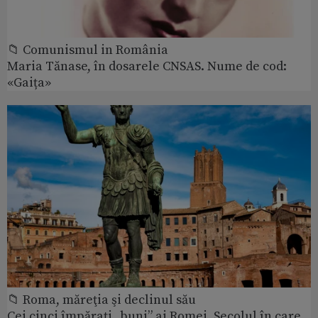
📁 Comunismul in România
Maria Tănase, în dosarele CNSAS. Nume de cod:
«Gaița»
📁 Roma, măreţia şi declinul său
Cei cinci împărați „buni” ai Romei. Secolul în care