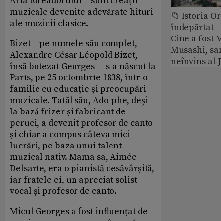
Aria toreadorului – sunt creații
muzicale devenite adevărate hituri
📁 Istoria O
ale muzicii clasice.
îndepărtat
Cine a fost
Bizet – pe numele său complet,
Musashi, sa
Alexandre César Léopold Bizet,
neînvins al 
însă botezat
Georges – s-a născut la
Paris, pe 25 octombrie 1838, într-o
familie cu educație și preocupări
muzicale. Tatăl său, Adolphe, deși
la bază frizer și fabricant de
peruci, a devenit profesor de canto
și chiar a compus câteva mici
lucrări, pe baza unui talent
muzical nativ. Mama sa, Aimée
Delsarte, era o pianistă desăvârșită,
iar fratele ei, un apreciat solist
vocal și profesor de canto.
Micul Georges a fost influențat de