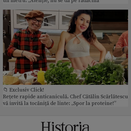
un metru: „Atenție, nu se dă pe rădăcină”
📁 Exclusiv Click!
Rețete rapide anticaniculă. Chef Cătălin Scărlătescu
vă invită la tocăniță de linte: „Spor la proteine!”