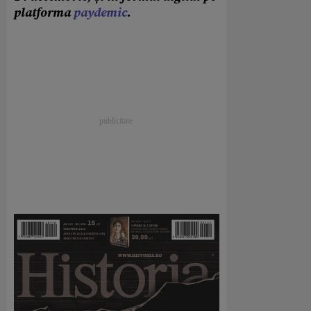
platforma
paydemic
.