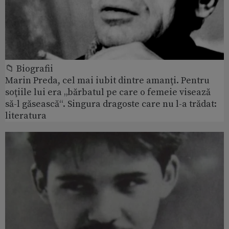
📁 Biografii
Marin Preda, cel mai iubit dintre amanţi. Pentru
soţiile lui era „bărbatul pe care o femeie visează
să-l găsească“. Singura dragoste care nu l-a trădat:
literatura