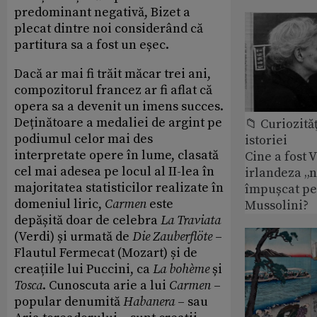
predominant negativă, Bizet a
plecat dintre noi considerând că
partitura sa a fost un eșec.
Dacă ar mai fi trăit măcar trei ani,
compozitorul francez ar fi aflat că
opera sa a devenit un imens succes.
Deținătoare a medaliei de argint pe
📁 Curiozităţ
podiumul celor mai des
istoriei
interpretate opere în lume, clasată
Cine a fost 
cel mai adesea pe locul al II-lea în
irlandeza „n
majoritatea statisticilor realizate în
împușcat pe
domeniul liric,
Carmen
este
Mussolini?
depășită doar de celebra
La Traviata
(Verdi) și urmată de
Die Zauberflöte
–
Flautul Fermecat (Mozart) și de
creațiile lui Puccini, ca
La boh
è
me
și
Tosca
. Cunoscuta arie a lui
Carmen
–
popular denumită
Habanera
– sau