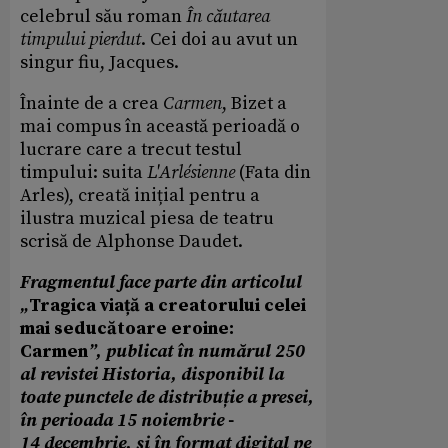
celebrul său roman
În căutarea
timpului pierdut
. Cei doi au avut un
singur fiu, Jacques.
Înainte de a crea
Carmen
, Bizet a
mai compus în această perioadă o
lucrare care a trecut testul
timpului: suita
L'Arlésienne
(Fata din
Arles), creată inițial pentru a
ilustra muzical piesa de teatru
scrisă de Alphonse Daudet.
Fragmentul face parte din articolul
„
Tragica viață a creatorului celei
mai seducătoare eroine:
Carmen
”, publicat în numărul 250
al revistei Historia, disponibil la
toate punctele de distribuție a presei,
în perioada 15
noiembrie
-
14
decembrie
, și în format digital pe