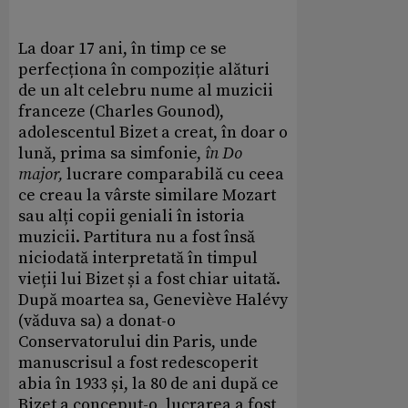
La doar 17 ani, în timp ce se
perfecționa în compoziție alături
de un alt celebru nume al muzicii
franceze (Charles Gounod),
adolescentul Bizet a creat, în doar o
lună, prima sa simfonie,
în Do
major,
lucrare comparabilă cu ceea
ce creau la vârste similare Mozart
sau alți copii geniali în istoria
muzicii. Partitura nu a fost însă
niciodată interpretată în timpul
vieții lui Bizet și a fost chiar uitată.
După moartea sa, Geneviève Halévy
(văduva sa) a donat-o
Conservatorului din Paris, unde
manuscrisul a fost redescoperit
abia în 1933 și, la 80 de ani după ce
Bizet a conceput-o, lucrarea a fost