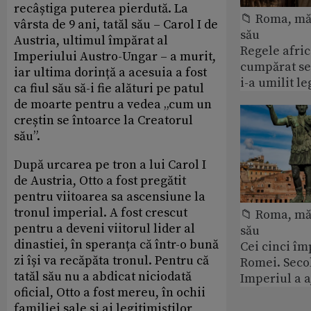
recâștiga puterea pierdută. La
📁 Roma, măr
vârsta de 9 ani, tatăl său – Carol I de
său
Austria, ultimul împărat al
Regele afric
Imperiului Austro-Ungar – a murit,
cumpărat se
iar ultima dorință a acesuia a fost
i-a umilit l
ca fiul său să-i fie alături pe patul
de moarte pentru a vedea „cum un
creștin se întoarce la Creatorul
său”.
După urcarea pe tron a lui Carol I
de Austria, Otto a fost pregătit
pentru viitoarea sa ascensiune la
tronul imperial. A fost crescut
📁 Roma, măr
pentru a deveni viitorul lider al
său
dinastiei, în speranța că într-o bună
Cei cinci îm
zi își va recăpăta tronul. Pentru că
Romei. Secol
tatăl său nu a abdicat niciodată
Imperiul a 
oficial, Otto a fost mereu, în ochii
familiei sale și ai legitimiștilor