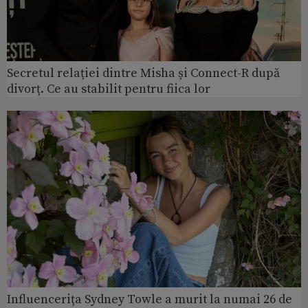
Secretul relației dintre Misha și Connect-R după
divorț. Ce au stabilit pentru fiica lor
Influencerița Sydney Towle a murit la numai 26 de