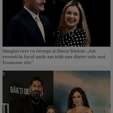
Imagini rare cu George și Ilinca Simion: „Am
revenit în locul unde am trăit una dintre cele mai
frumoase zile”