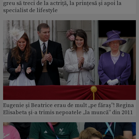
greu să treci de la actriță, la prințesă și apoi la
specialist de lifestyle
Eugenie și Beatrice erau de mult „pe făraș”! Regina
Elisabeta și-a trimis nepoatele „la muncă” din 2011