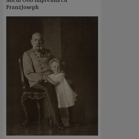
Micul Otto împreună cu
FranzJoseph