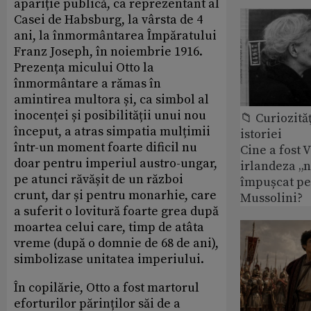
apariție publică, ca reprezentant al
Casei de Habsburg, la vârsta de 4
ani, la înmormântarea Împăratului
Franz Joseph, în noiembrie 1916.
Prezența micului Otto la
înmormântare a rămas în
amintirea multora și, ca simbol al
inocenței și posibilității unui nou
📁 Curiozităţ
început, a atras simpatia mulțimii
istoriei
într-un moment foarte dificil nu
Cine a fost 
doar pentru imperiul austro-ungar,
irlandeza „n
pe atunci răvășit de un război
împușcat pe
crunt, dar și pentru monarhie, care
Mussolini?
a suferit o lovitură foarte grea după
moartea celui care, timp de atâta
vreme (după o domnie de 68 de ani),
simbolizase unitatea imperiului.
În copilărie, Otto a fost martorul
eforturilor părinților săi de a