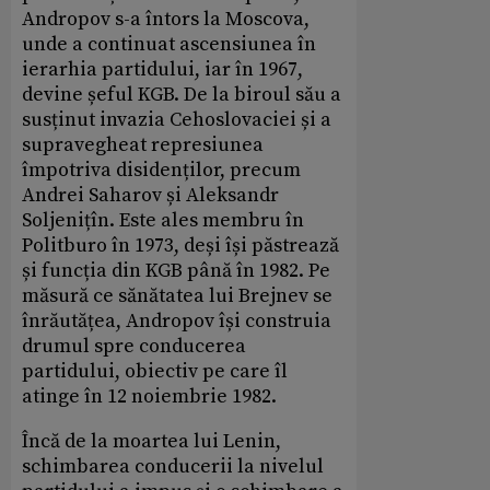
Andropov s-a întors la Moscova,
unde a continuat ascensiunea în
ierarhia partidului, iar în 1967,
devine șeful KGB. De la biroul său a
susținut invazia Cehoslovaciei și a
supravegheat represiunea
împotriva disidenților, precum
Andrei Saharov și Aleksandr
Soljenițîn. Este ales membru în
Politburo în 1973, deși își păstrează
și funcția din KGB până în 1982. Pe
măsură ce sănătatea lui Brejnev se
înrăutățea, Andropov își construia
drumul spre conducerea
partidului, obiectiv pe care îl
atinge în 12 noiembrie 1982.
Încă de la moartea lui Lenin,
schimbarea conducerii la nivelul