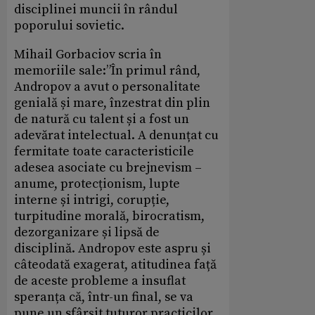
disciplinei muncii în rândul
poporului sovietic.
Mihail Gorbaciov scria în
memoriile sale:”În primul rând,
Andropov a avut o personalitate
genială și mare, înzestrat din plin
de natură cu talent și a fost un
adevărat intelectual. A denunțat cu
fermitate toate caracteristicile
adesea asociate cu brejnevism –
anume, protecționism, lupte
interne și intrigi, corupție,
turpitudine morală, birocratism,
dezorganizare și lipsă de
disciplină. Andropov este aspru și
câteodată exagerat, atitudinea față
de aceste probleme a insuflat
speranța că, într-un final, se va
pune un sfârșit tuturor practicilor