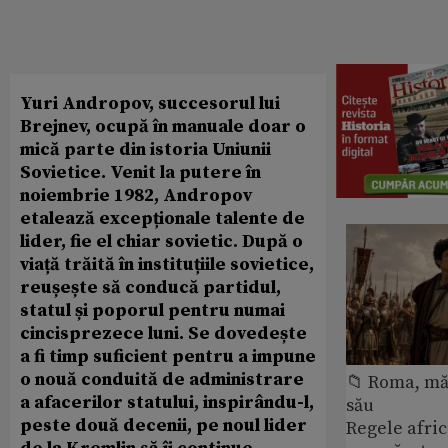
Yuri Andropov, succesorul lui
Brejnev, ocupă în manuale doar o
mică parte din istoria Uniunii
Sovietice. Venit la putere în
noiembrie 1982, Andropov
etalează excepționale talente de
lider, fie el chiar sovietic. După o
viață trăită în instituțiile sovietice,
reușește să conducă partidul,
statul și poporul pentru numai
cincisprezece luni. Se dovedește
a fi timp suficient pentru a impune
o nouă conduită de administrare
📁 Roma, măr
a afacerilor statului, inspirându-l,
său
peste două decenii, pe noul lider
Regele afric