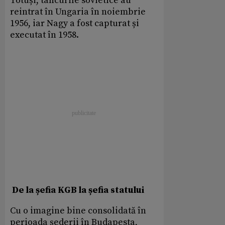
Totuși, tancurile sovietice au
reintrat în Ungaria în noiembrie
1956, iar Nagy a fost capturat și
executat în 1958.
De la șefia KGB la șefia statului
Cu o imagine bine consolidată în
perioada șederii în Budapesta,