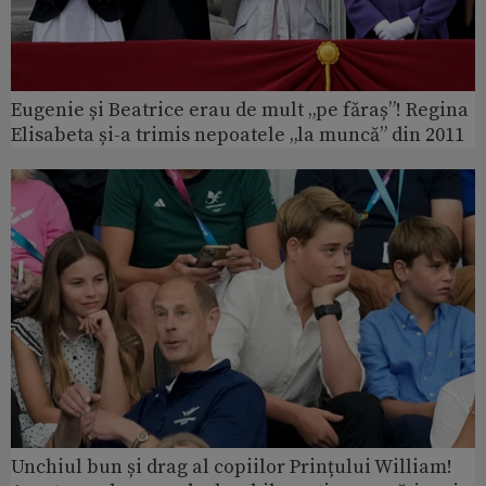
Eugenie și Beatrice erau de mult „pe făraș”! Regina
Elisabeta și-a trimis nepoatele „la muncă” din 2011
Unchiul bun și drag al copiilor Prințului William!