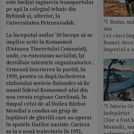
este învățat ingineria transportului
pe apă la colegiul tehnic din
Rybinsk și, ulterior, la
📁 Roma, măr
Universitatea Petrozavodsk.
său
La începutul anilor ’30 începe să se
Cei cinci îm
implice activ în Komsomol
Romei. Secol
(Uniunea Tineretului Comunist),
Imperiul a 
unde, cu entuziasm socialist, își
dezvăluie talentele organizatorice .
Urmează înscrierea în partid, în
1939, pentru ca după încheierea
războiului sovieto-finlandez să fie
numit liderul Komsomol-ului din
nou creata regiune Careliană. În
timpul celui de-al Doilea Război
📁 Istoria O
Mondial a condus un grup de
îndepărtat
luptători de gherilă care au operat
Cine a fost
în spatele liniilor naziste. Cariera
Musashi, sa
sa ia o nouă traiectorie în 1951,
neînvins al 