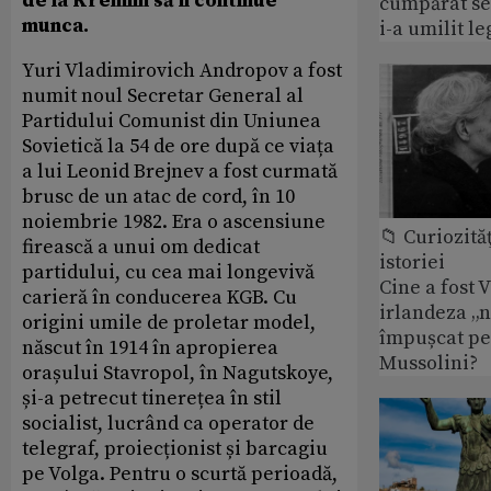
de la Kremlin să îi continue
cumpărat se
munca.
i-a umilit l
Yuri Vladimirovich Andropov a fost
numit noul Secretar General al
Partidului Comunist din Uniunea
Sovietică la 54 de ore după ce viața
a lui Leonid Brejnev a fost curmată
brusc de un atac de cord, în 10
noiembrie 1982. Era o ascensiune
📁 Curiozităţ
firească a unui om dedicat
istoriei
partidului, cu cea mai longevivă
Cine a fost 
carieră în conducerea KGB. Cu
irlandeza „n
origini umile de proletar model,
împușcat pe
născut în 1914 în apropierea
Mussolini?
orașului Stavropol, în Nagutskoye,
și-a petrecut tinerețea în stil
socialist, lucrând ca operator de
telegraf, proiecționist și barcagiu
pe Volga. Pentru o scurtă perioadă,