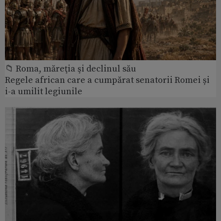
📁 Roma, măreţia şi declinul său
Regele african care a cumpărat senatorii Romei și
i-a umilit legiunile