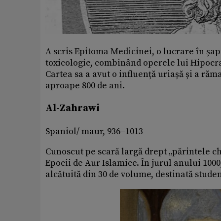
A scris Epitoma Medicinei, o lucrare în șap
toxicologie, combinând operele lui Hipocr
Cartea sa a avut o influență uriașă și a ră
aproape 800 de ani.
Al-Zahrawi
Spaniol/ maur, 936–1013
Cunoscut pe scară largă drept „părintele c
Epocii de Aur Islamice. În jurul anului 1000
alcătuită din 30 de volume, destinată studen