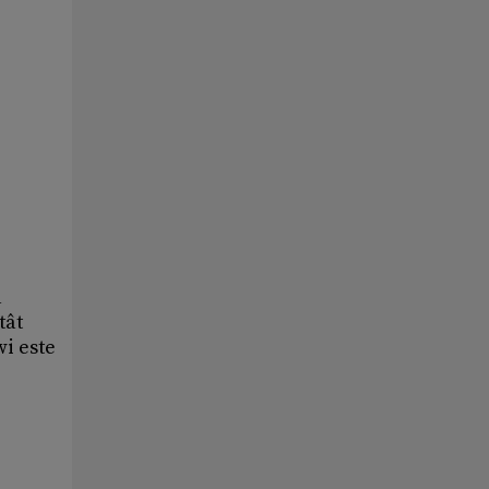
a
tât
wi este