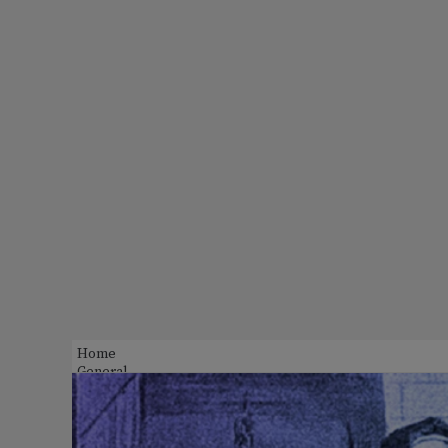
Home
General