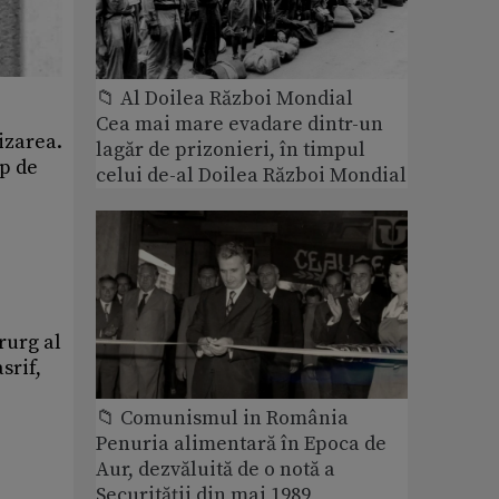
📁 Al Doilea Război Mondial
Cea mai mare evadare dintr-un
izarea.
lagăr de prizonieri, în timpul
mp de
celui de-al Doilea Război Mondial
rurg al
srif,
📁 Comunismul in România
Penuria alimentară în Epoca de
Aur, dezvăluită de o notă a
Securității din mai 1989