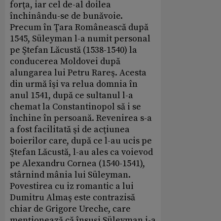
forţa, iar cel de-al doilea
închinându-se de bunăvoie.
Precum în Ţara Românească după
1545, Süleyman l-a numit personal
pe Ştefan Lăcustă (1538-1540) la
conducerea Moldovei după
alungarea lui Petru Rareş. Acesta
din urmă îşi va relua domnia în
anul 1541, după ce sultanul l-a
chemat la Constantinopol să i se
închine în persoană. Revenirea s-a
a fost facilitată şi de acţiunea
boierilor care, după ce l-au ucis pe
Ştefan Lăcustă, l-au ales ca voievod
pe Alexandru Cornea (1540-1541),
stârnind mânia lui Süleyman.
Povestirea cu iz romantic a lui
Dumitru Almaş este contrazisă
chiar de Grigore Ureche, care
menţionează că însuşi Süleyman i-a