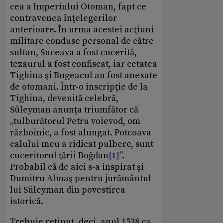
cea a Imperiului Otoman, fapt ce
contravenea înţelegerilor
anterioare. În urma acestei acţiuni
militare conduse personal de către
sultan, Suceava a fost cucerită,
tezaurul a fost confiscat, iar cetatea
Tighina şi Bugeacul au fost anexate
de otomani. Într-o inscripţie de la
Tighina, devenită celebră,
Süleyman anunţa triumfător că
„tulburătorul Petru voievod, om
războinic, a fost alungat. Potcoava
calului meu a ridicat pulbere, sunt
cuceritorul ţării Boğdan
[1]
”.
Probabil că de aici s-a inspirat şi
Dumitru Almaş pentru jurământul
lui Süleyman din povestirea
istorică.
Trebuie reţinut, deci, anul 1538 ca