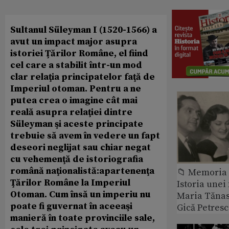
Sultanul Süleyman I (1520-1566) a
avut un impact major asupra
istoriei Ţărilor Române, el fiind
cel care a stabilit într-un mod
clar relaţia principatelor faţă de
Imperiul otoman. Pentru a ne
putea crea o imagine cât mai
reală asupra relaţiei dintre
Süleyman şi aceste principate
trebuie să avem în vedere un fapt
deseori neglijat sau chiar negat
cu vehemenţă de istoriografia
română naţionalistă:apartenenţa
📁 Memoria 
Ţărilor Române la Imperiul
Istoria unei 
Otoman. Cum însă un imperiu nu
Maria Tănase
poate fi guvernat în aceeaşi
Gică Petres
manieră în toate provinciile sale,