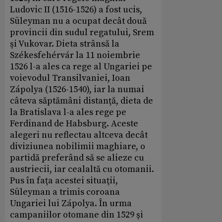
Ludovic II (1516-1526) a fost ucis,
Süleyman nu a ocupat decât două
provincii din sudul regatului, Srem
şi Vukovar. Dieta strânsă la
Székesfehérvár la 11 noiembrie
1526 l-a ales ca rege al Ungariei pe
voievodul Transilvaniei, Ioan
Zápolya (1526-1540), iar la numai
câteva săptămâni distanţă, dieta de
la Bratislava l-a ales rege pe
Ferdinand de Habsburg. Aceste
alegeri nu reflectau altceva decât
diviziunea nobilimii maghiare, o
partidă preferând să se alieze cu
austriecii, iar cealaltă cu otomanii.
Pus în faţa acestei situaţii,
Süleyman a trimis coroana
Ungariei lui Zápolya. În urma
campaniilor otomane din 1529 şi