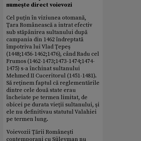
numeşte direct voievozi
Cel puţin în viziunea otomană,
Ţara Românească a intrat efectiv
sub stăpânirea sultanului după
campania din 1462 îndreptată
împotriva lui Vlad Ţepeş
(1448;1456-1462;1476), când Radu cel
Frumos (1462-1473;1473-1474;1474-
1475) s-a închinat sultanului
Mehmed II Cuceritorul (1451-1481).
Să reţinem faptul că reglementările
dintre cele două state erau
încheiate pe termen limitat, de
obicei pe durata vieţii sultanului, şi
ele nu definitivau statutul Valahiei
pe termen lung.
Voievozii Ţării Româneşti
contemporani cu Süleyman nu