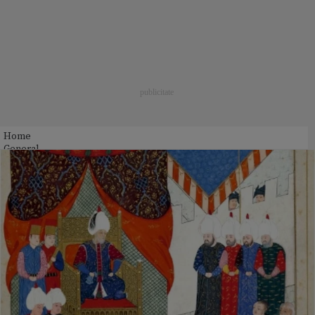
Home
General