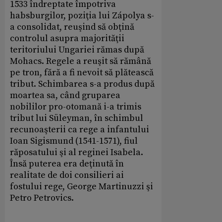
1533 îndreptate împotriva
habsburgilor, poziţia lui Zápolya s-
a consolidat, reuşind să obţină
controlul asupra majorităţii
teritoriului Ungariei rămas după
Mohacs. Regele a reuşit să rămână
pe tron, fără a fi nevoit să plătească
tribut. Schimbarea s-a produs după
moartea sa, când gruparea
nobililor pro-otomană i-a trimis
tribut lui Süleyman, în schimbul
recunoaşterii ca rege a infantului
Ioan Sigismund (1541-1571), fiul
răposatului şi al reginei Isabela.
Însă puterea era deţinută în
realitate de doi consilieri ai
fostului rege, George Martinuzzi şi
Petro Petrovics.