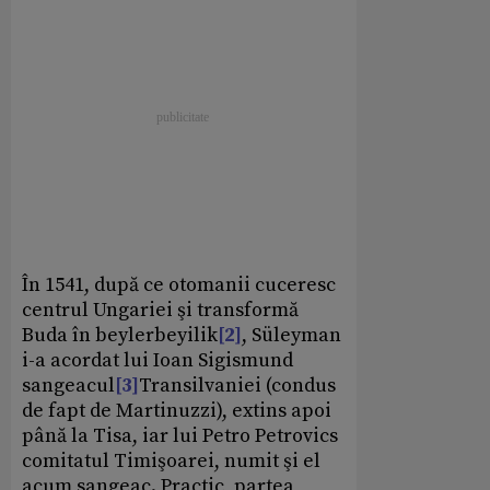
În 1541, după ce otomanii cuceresc
centrul Ungariei şi transformă
Buda în beylerbeyilik
[2]
, Süleyman
i-a acordat lui Ioan Sigismund
sangeacul
[3]
Transilvaniei (condus
de fapt de Martinuzzi), extins apoi
până la Tisa, iar lui Petro Petrovics
comitatul Timişoarei, numit şi el
acum sangeac. Practic, partea