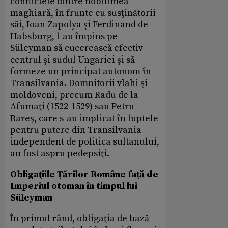
conflictele dintre nobilimea
maghiară, în frunte cu susţinătorii
săi, Ioan Zapolya şi Ferdinand de
Habsburg, l-au împins pe
Süleyman să cucerească efectiv
centrul şi sudul Ungariei şi să
formeze un principat autonom în
Transilvania. Domnitorii vlahi şi
moldoveni, precum Radu de la
Afumaţi (1522-1529) sau Petru
Rareş, care s-au implicat în luptele
pentru putere din Transilvania
independent de politica sultanului,
au fost aspru pedepsiţi.
Obligaţiile Ţărilor Române faţă de
Imperiul otoman în timpul lui
Süleyman
În primul rând, obligaţia de bază