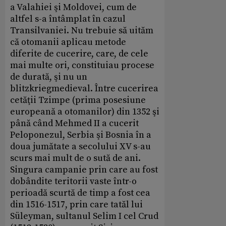
a Valahiei şi Moldovei, cum de
altfel s-a întâmplat în cazul
Transilvaniei. Nu trebuie să uităm
că otomanii aplicau metode
diferite de cucerire, care, de cele
mai multe ori, constituiau procese
de durată, şi nu un
blitzkriegmedieval. Între cucerirea
cetăţii Tzimpe (prima posesiune
europeană a otomanilor) din 1352 şi
până când Mehmed II a cucerit
Peloponezul, Serbia şi Bosnia în a
doua jumătate a secolului XV s-au
scurs mai mult de o sută de ani.
Singura campanie prin care au fost
dobândite teritorii vaste într-o
perioadă scurtă de timp a fost cea
din 1516-1517, prin care tatăl lui
Süleyman, sultanul Selim I cel Crud