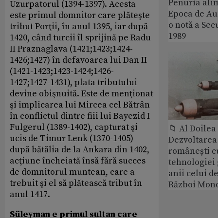
Penuria ali
Uzurpatorul (1394-1397). Acesta
Epoca de Aur
este primul domnitor care plăteşte
o notă a Sec
tribut Porţii, în anul 1395, iar după
1989
1420, când turcii îl sprijină pe Radu
II Praznaglava (1421;1423;1424-
1426;1427) în defavoarea lui Dan II
(1421-1423;1423-1424;1426-
1427;1427-1431), plata tributului
devine obişnuită. Este de menţionat
şi implicarea lui Mircea cel Bătrân
în conflictul dintre fiii lui Bayezid I
Fulgerul (1389-1402), capturat şi
📁 Al Doile
ucis de Timur Lenk (1370-1405)
Dezvoltarea 
după bătălia de la Ankara din 1402,
românești c
acţiune încheiată însă fără succes
tehnologiei
de domnitorul muntean, care a
anii celui d
trebuit şi el să plătească tribut în
Război Mond
anul 1417.
Süleyman e primul sultan care