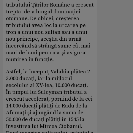
tributului Ţărilor Române a crescut
treptat de-a lungul dominaţiei
otomane. De obicei, creşterea
tributului avea loc la urcarea pe
tron a unui nou sultan sau a unui
nou principe, aceştia din urmă
încercând să strângă sume cât mai
mari de bani pentru a-şi asigura
numirea în funcţie.
Astfel, la început, Valahia plătea 2-
3.000 ducaţi, iar la mijlocul
secolului al XV-lea, 10.000 ducaţi.
În timpul lui Süleyman tributul a
crescut accelerat, pornind de la cei
14.000 ducaţi plătiţi de Radu de la
Afumaţi şi ajungând la suma de
50.000 de ducaţi plătiţi în 1545 la
învestirea lui Mircea Ciobanul.