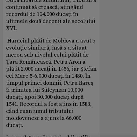
După moartea sultanului, tributul a
continuat să crească, atingând
recordul de 104.000 ducaţi în
ultimele două decenii ale secolului
XVI.
Haraciul plătit de Moldova a avut o
evoluţie similară, însă s-a situat
mereu sub nivelul celui plătit de
Ţara Românească. Petru Aron a
plătit 2.000 ducaţi în 1456, iar Ştefan
cel Mare 5-6.000 ducaţi în 1480. În
timpul primei domnii, Petru Rareş
îi trimitea lui Süleyman 10.000
ducaţi, apoi 30.000 ducaţi după
1541. Recordul a fost atins în 1583,
când cuantumul tributului
moldovenesc a ajuns la 66.000
ducaţi.