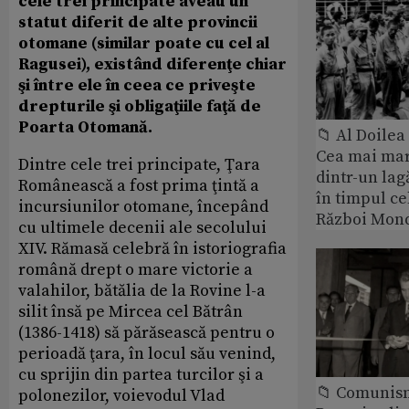
cele trei principate aveau un
statut diferit de alte provincii
otomane (similar poate cu cel al
Ragusei), existând diferenţe chiar
şi între ele în ceea ce priveşte
drepturile şi obligaţiile faţă de
Poarta Otomană.
📁 Al Doile
Cea mai ma
Dintre cele trei principate, Ţara
dintr-un lag
Românească a fost prima ţintă a
în timpul ce
incursiunilor otomane, începând
Război Mond
cu ultimele decenii ale secolului
XIV. Rămasă celebră în istoriografia
română drept o mare victorie a
valahilor, bătălia de la Rovine l-a
silit însă pe Mircea cel Bătrân
(1386-1418) să părăsească pentru o
perioadă ţara, în locul său venind,
cu sprijin din partea turcilor şi a
📁 Comunis
polonezilor, voievodul Vlad