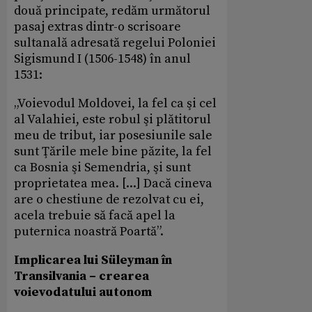
două principate, redăm următorul
pasaj extras dintr-o scrisoare
sultanală adresată regelui Poloniei
Sigismund I (1506-1548) în anul
1531:
„Voievodul Moldovei, la fel ca şi cel
al Valahiei, este robul şi plătitorul
meu de tribut, iar posesiunile sale
sunt Ţările mele bine păzite, la fel
ca Bosnia şi Semendria, şi sunt
proprietatea mea. [...] Dacă cineva
are o chestiune de rezolvat cu ei,
acela trebuie să facă apel la
puternica noastră Poartă”.
Implicarea lui Süleyman în
Transilvania – crearea
voievodatului autonom