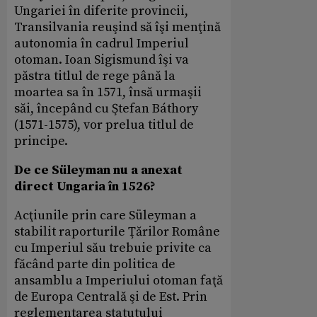
Ungariei în diferite provincii,
Transilvania reuşind să îşi menţină
autonomia în cadrul Imperiul
otoman. Ioan Sigismund îşi va
păstra titlul de rege până la
moartea sa în 1571, însă urmaşii
săi, începând cu Ştefan Báthory
(1571-1575), vor prelua titlul de
principe.
De ce Süleyman nu a anexat
direct Ungaria în 1526?
Acţiunile prin care Süleyman a
stabilit raporturile Ţărilor Române
cu Imperiul său trebuie privite ca
făcând parte din politica de
ansamblu a Imperiului otoman faţă
de Europa Centrală şi de Est. Prin
reglementarea statutului