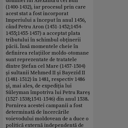
domniei lui Alexandru cel Bun
(1400-1432), iar procesul prin care
acest stat a fost incorporat
Imperiului a început în anul 1456,
când Petru Aron (1451-1452;1454-
1455;1455-1457) a acceptat plata
tributului în schimbul obţinerii
păcii. Însă momentele cheie în
definirea relaţiilor moldo-otomane
sunt reprezentate de tratatele
dintre Ştefan cel Mare (1457-1504)
şi sultanii Mehmed II şi Bayezid II
(1481-1512) în 1481, respectiv 1486
şi, mai ales, de expediţia lui
Süleyman împotriva lui Petru Rareş
(1527-1538;1541-1546) din anul 1538.
Pornirea acestei campanii a fost
determinată de încercările
voievodului moldovean de a duce o
politică externă independentă de