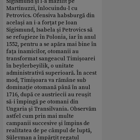
Sigismund şi l-a mazilit pe
Martinuzzi, înlocuindu-l cu
Petrovics. Ofensiva habsburgă din
acelaşi an i-a forţat pe Ioan
Sigismund, Isabela şi Petrovics să
se refugieze în Polonia, iar în anul
1552, pentru a se apăra mai bine în
faţa inamicilor, otomanii au
transformat sangeacul Timişoarei
în beylerbeyilik, o unitate
administrativă superioară. În acest
mod, Timişoara va rămâne sub
dominaţie otomană până în anul
1716, după ce austriecii au reuşit
să-i împingă pe otomani din
Ungaria şi Transilvania. Observăm
astfel cum prin mai multe
campanii succesive şi împins de
realitatea de pe câmpul de luptă,
Süleyman a împărţit regatul