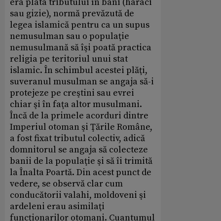
era plata tributului în bani (haraci
sau gizie), normă prevăzută de
legea islamică pentru ca un supus
nemusulman sau o populaţie
nemusulmană să îşi poată practica
religia pe teritoriul unui stat
islamic. În schimbul acestei plăţi,
suveranul musulman se angaja să-i
protejeze pe creştini sau evrei
chiar şi în faţa altor musulmani.
Încă de la primele acorduri dintre
Imperiul otoman şi Ţările Române,
a fost fixat tributul colectiv, adică
domnitorul se angaja să colecteze
banii de la populaţie şi să îi trimită
la Înalta Poartă. Din acest punct de
vedere, se observă clar cum
conducătorii valahi, moldoveni şi
ardeleni erau asimilaţi
funcţionarilor otomani. Cuantumul