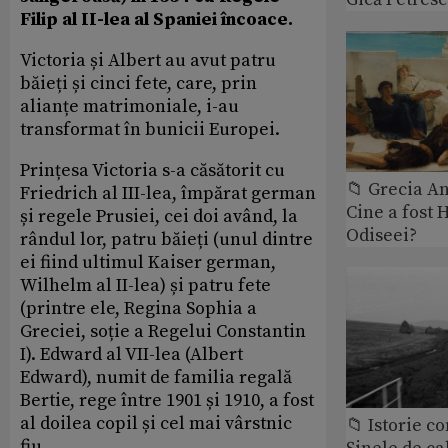
Filip al II-lea al Spaniei încoace.
Victoria și Albert au avut patru
băieți și cinci fete, care, prin
alianțe matrimoniale, i-au
transformat în bunicii Europei.
Prințesa Victoria s-a căsătorit cu
📁 Grecia An
Friedrich al III-lea, împărat german
Cine a fost 
și regele Prusiei, cei doi având, la
Odiseei?
rândul lor, patru băieți (unul dintre
ei fiind ultimul Kaiser german,
Wilhelm al II-lea) și patru fete
(printre ele, Regina Sophia a
Greciei, soție a Regelui Constantin
I). Edward al VII-lea (Albert
Edward), numit de familia regală
Bertie, rege între 1901 și 1910, a fost
al doilea copil și cel mai vârstnic
📁 Istorie 
fiu.