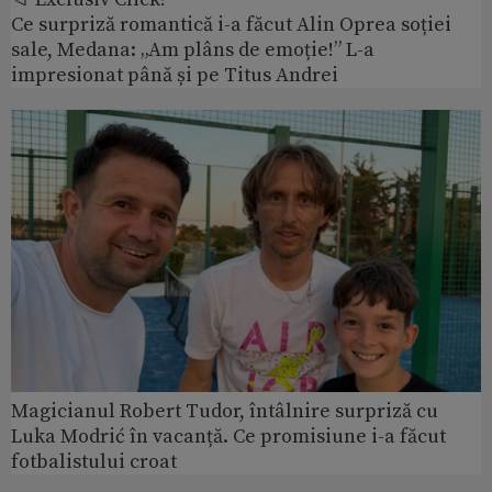
Ce surpriză romantică i-a făcut Alin Oprea soției
sale, Medana: „Am plâns de emoție!” L-a
impresionat până și pe Titus Andrei
Magicianul Robert Tudor, întâlnire surpriză cu
Luka Modrić în vacanță. Ce promisiune i-a făcut
fotbalistului croat