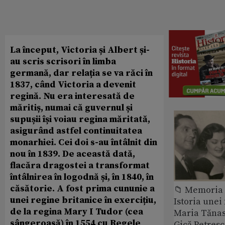
La început, Victoria și Albert și-
au scris scrisori în limba
germană, dar relația se va răci în
1837, când Victoria a devenit
regină. Nu era interesată de
măritiș, numai că guvernul și
supușii își voiau regina măritată,
asigurând astfel continuitatea
monarhiei. Cei doi s-au întâlnit din
nou în 1839. De această dată,
flacăra dragostei a transformat
întâlnirea în logodnă și, în 1840, în
căsătorie. A fost prima cununie a
📁 Memoria 
unei regine britanice în exercițiu,
Istoria unei 
de la regina Mary I Tudor (cea
Maria Tănase
sângeroasă) în 1554 cu Regele
Gică Petres