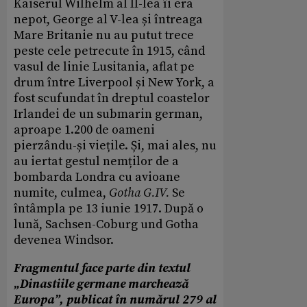
Kaiserul Wilhelm al II-lea îi era
nepot, George al V-lea și întreaga
Mare Britanie nu au putut trece
peste cele petrecute în 1915, când
vasul de linie Lusitania, aflat pe
drum între Liverpool și New York, a
fost scufundat în dreptul coastelor
Irlandei de un submarin german,
aproape 1.200 de oameni
pierzându-și viețile. Și, mai ales, nu
au iertat gestul nemților de a
bombarda Londra cu avioane
numite, culmea,
Gotha G.IV.
Se
întâmpla pe 13 iunie 1917. După o
lună, Sachsen-Coburg und Gotha
devenea Windsor.
Fragmentul face parte din textul
„Dinastiile germane marchează
Europa”, publicat în numărul 279 al