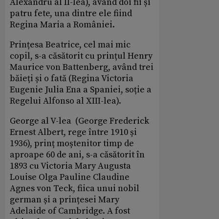
Alexandru al II-lea), având doi fii și
patru fete, una dintre ele fiind
Regina Maria a României.
Prințesa Beatrice, cel mai mic
copil, s-a căsătorit cu prințul Henry
Maurice von Battenberg, având trei
băieți și o fată (Regina Victoria
Eugenie Julia Ena a Spaniei, soție a
Regelui Alfonso al XIII-lea).
George al V-lea (George Frederick
Ernest Albert, rege între 1910 și
1936), prinț moștenitor timp de
aproape 60 de ani, s-a căsătorit în
1893 cu Victoria Mary Augusta
Louise Olga Pauline Claudine
Agnes von Teck, fiica unui nobil
german și a prințesei Mary
Adelaide of Cambridge. A fost