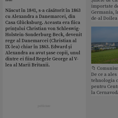
Șinele de ca
importate d
Născut în 1841, s-a căsătorit în 1863
Germania, î
cu Alexandra a Danemarcei, din
de-al Doile
Casa Glücksburg. Aceasta era fiica
prințului Christian von Schleswig-
Holstein-Sonderburg-Beck, devenit
rege al Danemarcei (Christian al
IX-lea) chiar în 1863. Edward și
Alexandra au avut șase copii, unul
dintre ei fiind Regele George al V-
lea al Marii Britanii.
📁 Comunis
De ce a ale
tehnologia 
pentru Cent
la Cernavod