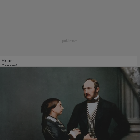
Home
General