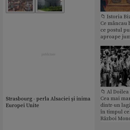
📁 Istoria B
Ce mâncau bi
ce postul p
aproape jum
📁 Al Doile
Cea mai ma
Strasbourg - perla Alsaciei și inima
dintr-un lag
Europei Unite
în timpul ce
Război Mond