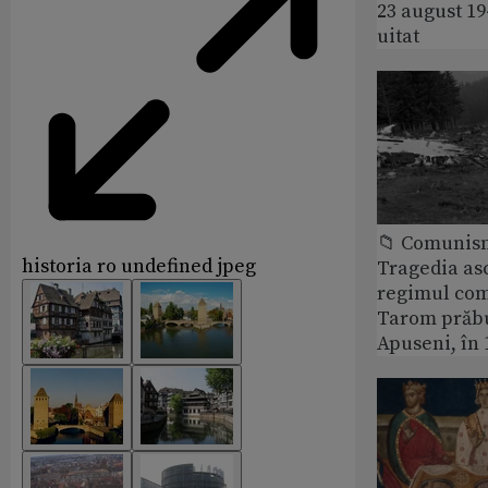
23 august 1
uitat
📁 Comunis
historia ro undefined jpeg
Tragedia as
regimul com
Tarom prăbu
Apuseni, în 