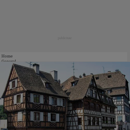
Home
General