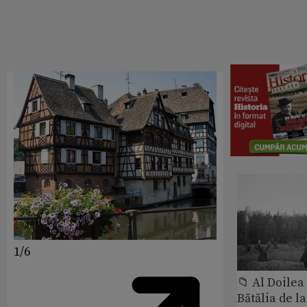
1/6
📁 Al Doile
Bătălia de l