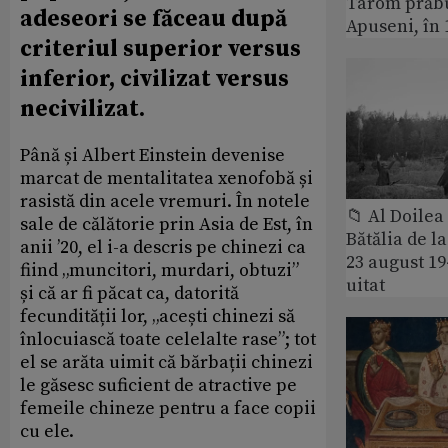
Tarom prăbu
adeseori se făceau după
Apuseni, în 
criteriul superior versus
inferior, civilizat versus
necivilizat.
Până și Albert Einstein devenise
marcat de mentalitatea xenofobă și
rasistă din acele vremuri. În notele
📁 Al Doile
sale de călătorie prin Asia de Est, în
Bătălia de l
anii ’20, el i-a descris pe chinezi ca
23 august 1
fiind „muncitori, murdari, obtuzi”
uitat
și că ar fi păcat ca, datorită
fecundității lor, „acești chinezi să
înlocuiască toate celelalte rase”; tot
el se arăta uimit că bărbații chinezi
le găsesc suficient de atractive pe
femeile chineze pentru a face copii
cu ele.