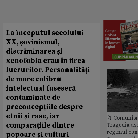
La începutul secolului
XX, șovinismul,
discriminarea și
xenofobia erau în firea
lucrurilor. Personalități
de mare calibru
intelectual fuseseră
contaminate de
preconcepțiile despre
etnii și rase, iar
📁 Comunis
comparațiile dintre
Tragedia as
regimul com
popoare și culturi