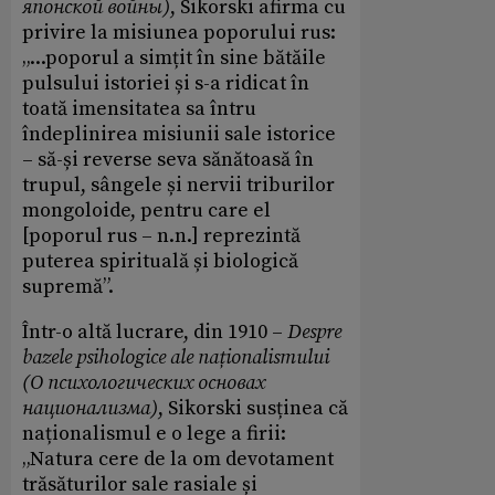
японской войны)
, Sikorski afirma cu
privire la misiunea poporului rus:
„...poporul a simțit în sine bătăile
pulsului istoriei și s-a ridicat în
toată imensitatea sa întru
îndeplinirea misiunii sale istorice
– să-și reverse seva sănătoasă în
trupul, sângele și nervii triburilor
mongoloide, pentru care el
[poporul rus – n.n.] reprezintă
puterea spirituală și biologică
supremă”.
Într-o altă lucrare, din 1910 –
Despre
bazele psihologice ale naționalismului
(О психологических основах
национализма)
, Sikorski susținea că
naționalismul e o lege a firii:
„Natura cere de la om devotament
trăsăturilor sale rasiale și