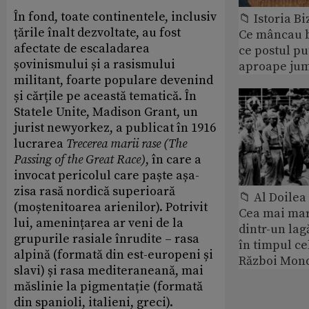
În fond, toate continentele, inclusiv
📁 Istoria B
țările înalt dezvoltate, au fost
Ce mâncau bi
afectate de escaladarea
ce postul p
șovinismului și a rasismului
aproape jum
militant, foarte populare devenind
și cărțile pe această tematică. În
Statele Unite, Madison Grant, un
jurist newyorkez, a publicat în 1916
lucrarea
Trecerea marii rase (The
Passing of the Great Race)
, în care a
invocat pericolul care paște așa-
zisa rasă nordică superioară
📁 Al Doile
(moștenitoarea arienilor). Potrivit
Cea mai ma
lui, amenințarea ar veni de la
dintr-un lag
grupurile rasiale înrudite – rasa
în timpul ce
alpină (formată din est-europeni și
Război Mond
slavi) și rasa mediteraneană, mai
măslinie la pigmentație (formată
din spanioli, italieni, greci).