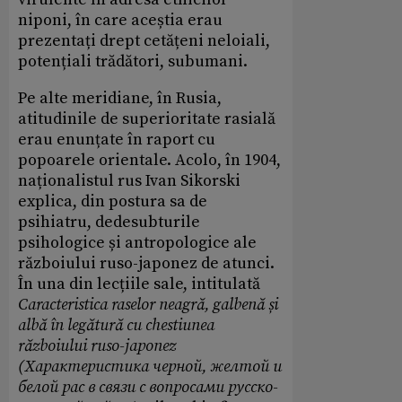
niponi, în care aceștia erau
prezentați drept cetățeni neloiali,
potențiali trădători, subumani.
Pe alte meridiane, în Rusia,
atitudinile de superioritate rasială
erau enunțate în raport cu
popoarele orientale. Acolo, în 1904,
naționalistul rus Ivan Sikorski
explica, din postura sa de
psihiatru, dedesubturile
psihologice și antropologice ale
războiului ruso-japonez de atunci.
În una din lecțiile sale, intitulată
Caracteristica raselor neagră, galbenă și
albă în legătură cu chestiunea
războiului ruso-japonez
(Характеристика черной, желтой и
белой рас в связи с вопросами русско-