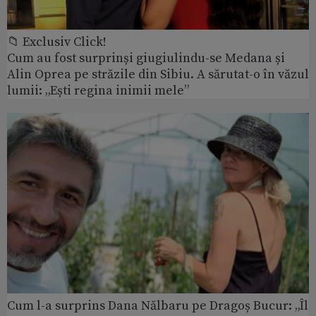
📁 Exclusiv Click!
Cum au fost surprinși giugiulindu-se Medana și
Alin Oprea pe străzile din Sibiu. A sărutat-o în văzul
lumii: „Ești regina inimii mele”
Cum l-a surprins Dana Nălbaru pe Dragoș Bucur: „Îl