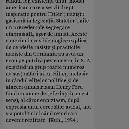
rândul lor, existența unui „model
american care a servit drept
inspirație pentru Hitler”; naziștii
găsiseră în legislația Statelor Unite
un precedent de segregare
etnorasială, ușor de imitat. Aceste
conexiuni cvasiideologice explică
de ce ideile rasiste și practicile
naziste din Germania au avut un
ecou pe potrivă peste ocean, în SUA
existând un grup foarte numeros
de susținători ai lui Hitler, inclusiv
în rândul elitelor politice și de
afaceri (industriașul Henry Ford
fiind un nume de referință în acest
sens), al căror entuziasm, după
expresia unui cercetător avizat, „nu
s-a potolit nici când retorica a
devenit realitate” [Kühl, 1994].