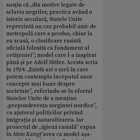
susțin că „din motive legate de
sclavia negrilor, practica având o
istorie seculară, Statele Unite
reprezintă un caz probabil unic de
metropolă care a produs, chiar la
ea acasă, o clasificare rasistă
oficială folosită ca fundament al
cetățeniei”; model care l-a inspirat
până și pe Adolf Hitler. Acesta scria
în 1924: „Există azi o țară în care
putem contempla începutul unor
concepte mai bune despre
societate”, referindu-se la efortul
Statelor Unite de a menține
„preponderența sorgintei nordice”,
cu ajutorul politicilor privind
imigrația și naturalizarea. Iar
proiectul de „igienă rasială” expus
în
Mein Kampf
avea ca model așa-