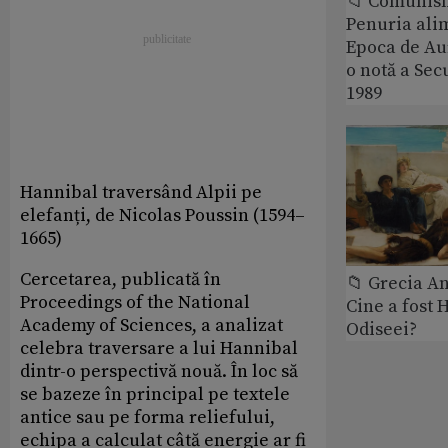
📁 Comunis
Penuria ali
Epoca de Aur
o notă a Sec
1989
Hannibal traversând Alpii pe
elefanți, de Nicolas Poussin (1594–
1665)
Cercetarea, publicată în
📁 Grecia An
Proceedings of the National
Cine a fost 
Academy of Sciences, a analizat
Odiseei?
celebra traversare a lui Hannibal
dintr-o perspectivă nouă. În loc să
se bazeze în principal pe textele
antice sau pe forma reliefului,
echipa a calculat câtă energie ar fi