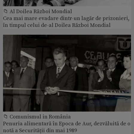
📁 Al Doilea Război Mondial
Cea mai mare evadare dintr-un lagăr de prizonieri,
în timpul celui de-al Doilea Război Mondial
📁 Comunismul in România
Penuria alimentară în Epoca de Aur, dezvăluită de o
notă a Securității din mai 1989