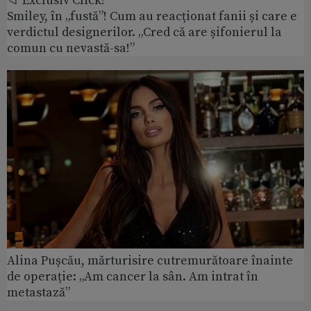
📁 Exclusiv Click!
Smiley, în „fustă”! Cum au reacționat fanii și care e
verdictul designerilor. „Cred că are șifonierul la
comun cu nevastă-sa!”
Alina Pușcău, mărturisire cutremurătoare înainte
de operație: „Am cancer la sân. Am intrat în
metastază”