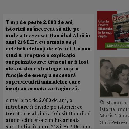
Timp de peste 2.000 de ani,
istoricii au încercat să afle pe
unde a traversat Hannibal Alpii în
anul 218 î.Hr. cu armata sa și
celebrii elefanți de război. Un nou
studiu propune o explicație
surprinzătoare: traseul ar fi fost
ales nu doar strategic, ci și în
funcție de energia necesară
supraviețuirii animalelor care
însoțeau armata cartagineză.
e mai bine de 2.000 de ani, o
📁 Memoria 
întrebare îi divide pe istorici: ce
Istoria unei 
trecătoare alpină a folosit Hannibal
Maria Tănase
atunci când și-a condus armata
Gică Petres
spre Italia, în anul 218 î.Hr.? Un nou