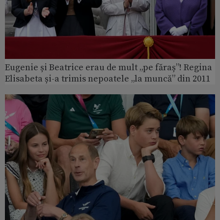
Eugenie și Beatrice erau de mult „pe făraș”! Regina
Elisabeta și-a trimis nepoatele „la muncă” din 2011