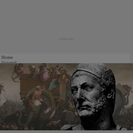
Home
General