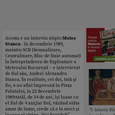
Acesta e un interviu atipic:
Moise
Stanca
– în decembrie 1989,
maistru SCB (Semnalizare,
Centralizare, Bloc de linie automat)
la Întreprinderea de Exploatare a
Metroului Bucureşti – e intervievat
de fiul său, Andrei Alexandru
Stanca. În realitate, cei doi, tată şi
fiu, s-au aflat împreună în Piaţa
Palatului, la 22 decembrie
1989:tatăl, de 34 de ani, îşi luase cu
el fiul de 4 ani;iar fiul, văzând atâta
amar de lume, crede că e la meci şi
📁 Istoria B
începe să strige „Hai Rapidul!”.