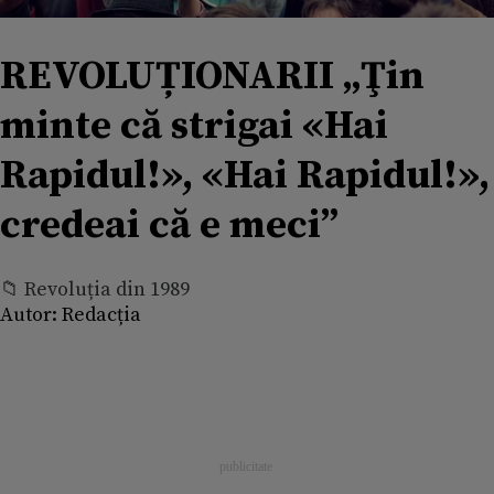
REVOLUȚIONARII „Ţin
minte că strigai «Hai
Rapidul!», «Hai Rapidul!»,
credeai că e meci”
📁 Revoluția din 1989
Autor:
Redacția