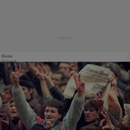
Home
General