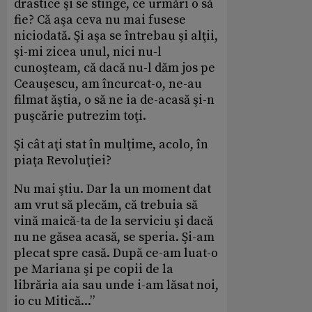
drastice şi se stinge, ce urmări o să
fie? Că aşa ceva nu mai fusese
niciodată. Şi aşa se întrebau şi alţii,
şi-mi zicea unul, nici nu-l
cunoşteam, că dacă nu-l dăm jos pe
Ceauşescu, am încurcat-o, ne-au
filmat ăştia, o să ne ia de-acasă şi-n
puşcărie putrezim toţi.
Şi cât aţi stat în mulţime, acolo, în
piaţa Revoluţiei?
Nu mai ştiu. Dar la un moment dat
am vrut să plecăm, că trebuia să
vină maică-ta de la serviciu şi dacă
nu ne găsea acasă, se speria. Şi-am
plecat spre casă. După ce-am luat-o
pe Mariana şi pe copii de la
librăria aia sau unde i-am lăsat noi,
io cu Mitică...”