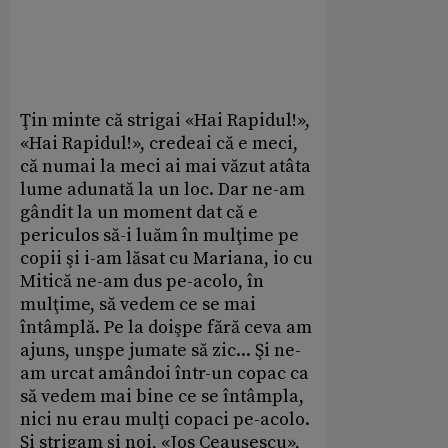
Ţin minte că strigai «Hai Rapidul!»,
«Hai Rapidul!», credeai că e meci,
că numai la meci ai mai văzut atâta
lume adunată la un loc. Dar ne-am
gândit la un moment dat că e
periculos să-i luăm în mulţime pe
copii şi i-am lăsat cu Mariana, io cu
Mitică ne-am dus pe-acolo, în
mulţime, să vedem ce se mai
întâmplă. Pe la doişpe fără ceva am
ajuns, unşpe jumate să zic... Şi ne-
am urcat amândoi într-un copac ca
să vedem mai bine ce se întâmpla,
nici nu erau mulţi copaci pe-acolo.
Şi strigam şi noi, «Jos Ceauşescu»,