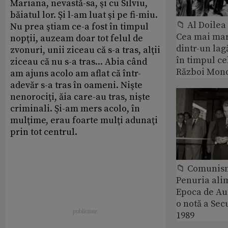
Mariana, nevastă-sa, şi cu Silviu,
băiatul lor. Şi l-am luat şi pe fi-miu.
📁 Al Doile
Nu prea ştiam ce-a fost în timpul
Cea mai ma
nopţii, auzeam doar tot felul de
dintr-un lag
zvonuri, unii ziceau că s-a tras, alţii
în timpul ce
ziceau că nu s-a tras... Abia când
Război Mond
am ajuns acolo am aflat că într-
adevăr s-a tras în oameni. Nişte
nenorociţi, ăia care-au tras, nişte
criminali. Şi-am mers acolo, în
mulţime, erau foarte mulţi adunaţi
prin tot centrul.
📁 Comunis
Penuria ali
Epoca de Aur
o notă a Sec
1989