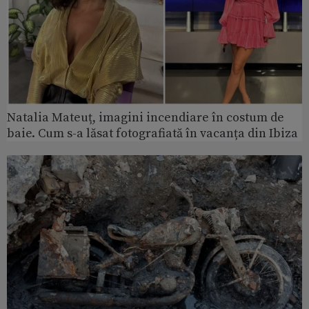
Natalia Mateuț, imagini incendiare în costum de
baie. Cum s-a lăsat fotografiată în vacanța din Ibiza