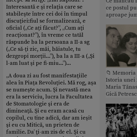
Ce mâncau bi
Interesantă e şi relaţia care se
ce postul p
stabileşte între cei doi în timpul
aproape jum
discuţiei:fiul se formalizează, e
oficial („Ce aţi făcut?”, „Cum aţi
reacţionat?”), în vreme ce tatăl
răspunde ba la persoana a II-a sg
(„Ce să-ţi zic, măi, băiatule, tu
dezgropi morţii...”), ba la a III-a („Şi
l-am luat şi pe fi-miu...”)...
📁 Memoria 
„A doua zi au fost manifestaţiile
Istoria unei 
alea în Piaţa Revoluţiei. Mă rog, aşa
Maria Tănase
se numeşte acum. Şi nevastă-mea
Gică Petres
era la serviciu, lucra la Facultatea
de Stomatologie şi era de
dimineaţă. Şi eu eram acasă cu
copilul, cu tine adică, dar am ieşit
şi eu cu Mitică, un prieten de
familie. Da’ ţi-am zis de el. Şi cu