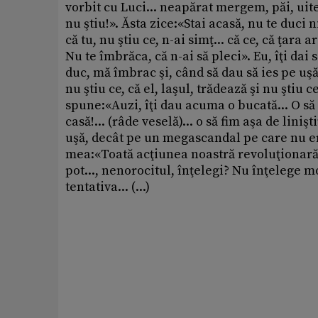
vorbit cu Luci... neapărat mergem, păi, uite,
nu ştiu!». Ăsta zice:«Stai acasă, nu te duci ni
că tu, nu ştiu ce, n-ai simţ... că ce, că ţara a
Nu te îmbrăca, că n-ai să pleci». Eu, îţi d
duc, mă îmbrac şi, când să dau să ies pe uşă,
nu ştiu ce, că el, laşul, trădează şi nu ştiu c
spune:«Auzi, îţi dau acuma o bucată... O să d
casă!... (râde veselă)... o să fim aşa de lini
uşă, decât pe un megascandal pe care nu eram
mea:«Toată acţiunea noastră revoluţionară a 
pot..., nenorocitul, înţelegi? Nu înţelege mo
tentativa... (...)