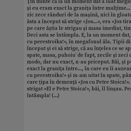
Ţin minte că la un moment dat a luat megafo
şi eu eram exact la graniţa între mulţime..
zic zece rânduri de la maşină, nici în gloat
ăsta a început să strige «Jos...», era «Jos tir
pe care ăştia le strigau şi masa imediat, t
Deci asta se întâmpla. E, la un moment dat, 
cu perestroika!», în megafonul ăla. Tipii d
început şi ei să strige, că au înţeles ce se
spate, masa, puhoiu’ de fapt, zecile şi zec
modo, dar nu exact, n-au priceput. Băi, şi pu
exact la graniţa între..., în care eu îi auze
cu perestroika!» şi m-am uitat în spate, pân
care ţipa în demenţă «Jos cu Petre Stoica!».
strigat «El e Petre Stoica!», băi, îl linşau. P
întâmpla! (...)