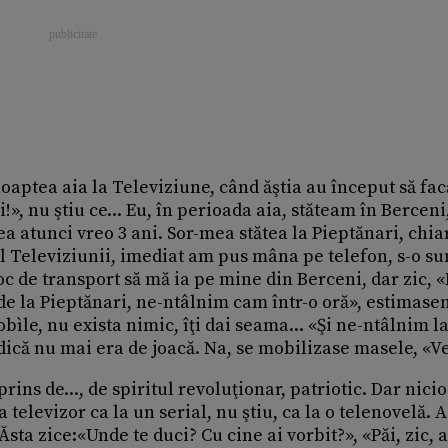
ea aia la Televiziune, când ăştia au început să fac
!», nu ştiu ce... Eu, în perioada aia, stăteam în Berceni,
a atunci vreo 3 ani. Sor-mea stătea la Pieptănari, chiar
al Televiziunii, imediat am pus mâna pe telefon, s-o su
c de transport să mă ia pe mine din Berceni, dar zic, 
u de la Pieptănari, ne-ntâlnim cam într-o oră», estimase
le, nu exista nimic, îţi dai seama... «Şi ne-ntâlnim l
ică nu mai era de joacă. Na, se mobilizase masele, «Ve
de..., de spiritul revoluţionar, patriotic. Dar nicio
 televizor ca la un serial, nu ştiu, ca la o telenovelă. A
 Ăsta zice:«Unde te duci? Cu cine ai vorbit?», «Păi, zic,