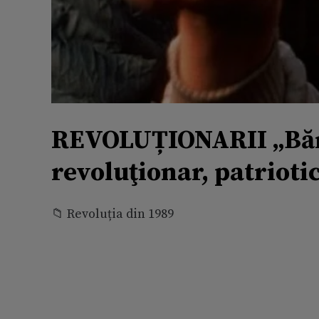
REVOLUȚIONARII „Bărba
revoluţionar, patrioti
📁 Revoluția din 1989