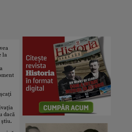
avea
 la
 a
moment
şcaţi
ivaţia
iu dacă
 ştiu.