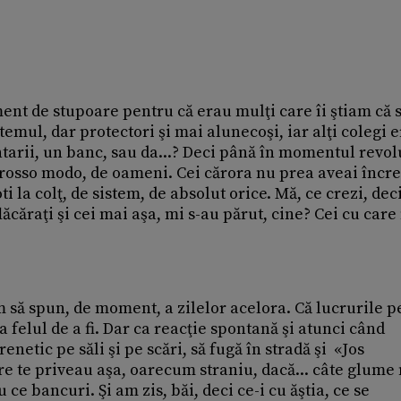
ment de stupoare pentru că erau mulţi care îi ştiam că 
stemul, dar protectori şi mai alunecoşi, iar alţi colegi 
tarii, un banc, sau da...? Deci până în momentul revol
 grosso modo, de oameni. Cei cărora nu prea aveai încr
ti la colţ, de sistem, de absolut orice. Mă, ce crezi, de
lăcăraţi şi cei mai aşa, mi s-au părut, cine? Cei cu care
ă spun, de moment, a zilelor acelora. Că lucrurile 
la felul de a fi. Dar ca reacţie spontană şi atunci când
enetic pe săli şi pe scări, să fugă în stradă şi «Jos
care te priveau aşa, oarecum straniu, dacă... câte glume
ce bancuri. Şi am zis, băi, deci ce-i cu ăştia, ce se