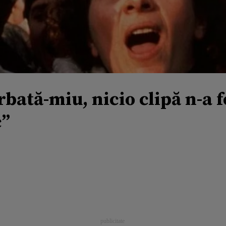
tă-miu, nicio clipă n-a fo
c”