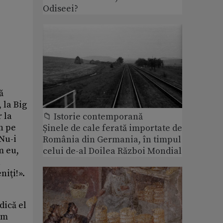
Odiseei?
ă
 la Big
 la
📁 Istorie contemporană
n pe
Șinele de cale ferată importate de
«Nu-i
România din Germania, în timpul
m eu,
celui de-al Doilea Război Mondial
a
niţi!».
dică el
 am