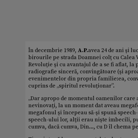
În decembrie 1989,
A.P.
avea 24 de ani şi lu
birourile pe strada Doamnei colţ cu Calea Vi
Revoluţie şi cu avantajul de a se fi aflat, la
radiografie sinceră, convingătoare (şi apro
evenimentelor din propria familie:ea, convi
cuprins de „spiritul revoluţionar”.
„Dar apropo de momentul oamenilor care apă
nevinovaţi, la un moment dat aveau megaf
megafonul şi începeau să-şi spună speech-ul
speech-ului lor, alţii erau nişte imbecili, p
cumva, dacă cumva, Din..., cu D îl chema pe 