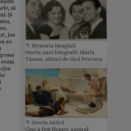
maşină
ele, să
mi. Şi
stea,
fon.
a!, Jos
on au
📁 Memoria Imaginii
n
Istoria unei fotografii: Maria
 grosso
Tănase, alături de Gică Petrescu
oi eram
 «Jos
iu’
i
e
📁 Grecia Antică
Cine a fost Homer, autorul