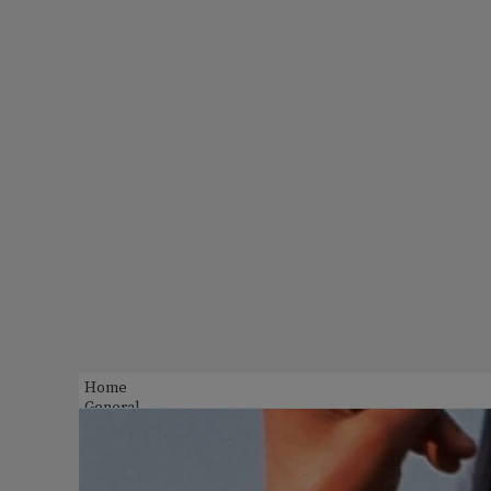
Home
General