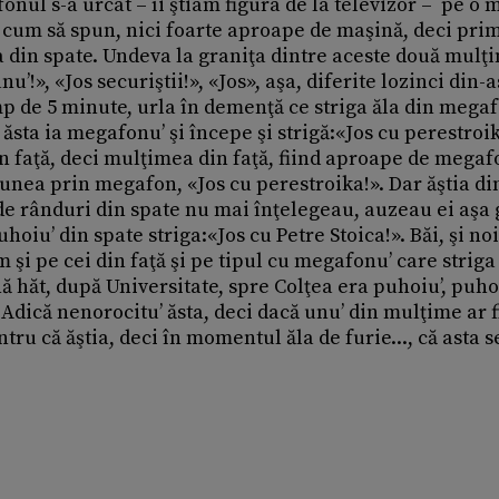
nul s-a urcat – îi ştiam figura de la televizor – pe o 
. cum să spun, nici foarte aproape de maşină, deci prim
a din spate. Undeva la graniţa dintre aceste două mulţi
anu’!», «Jos securiştii!», «Jos», aşa, diferite lozinci din-a
imp de 5 minute, urla în demenţă ce striga ăla din mega
ăsta ia megafonu’ şi începe şi strigă:«Jos cu perestroik
in faţă, deci mulţimea din faţă, fiind aproape de megaf
 spunea prin megafon, «Jos cu perestroika!». Dar ăştia di
i de rânduri din spate nu mai înţelegeau, auzeau ei aşa
hoiu’ din spate striga:«Jos cu Petre Stoica!». Băi, şi n
am şi pe cei din faţă şi pe tipul cu megafonu’ care striga
ă hăt, după Universitate, spre Colţea era puhoiu’, puho
 Adică nenorocitu’ ăsta, deci dacă unu’ din mulţime ar f
entru că ăştia, deci în momentul ăla de furie..., că asta s