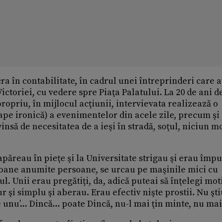
cra în contabilitate, în cadrul unei întreprinderi care 
ctoriei, cu vedere spre Piaţa Palatului. La 20 de ani de
 propriu, în mijlocul acţiunii, intervievata realizează o
ape ironică) a evenimentelor din acele zile, precum şi
nsă de necesitatea de a ieşi în stradă, soţul, niciun 
reau în pieţe şi la Universitate strigau şi erau împu
oane anumite persoane, se urcau pe maşinile mici cu
. Unii erau pregătiţi, da, adică puteai să înţelegi mot
ur şi simplu şi aberau. Erau efectiv nişte prostii. Nu şt
unu’... Dincă... poate Dincă, nu-l mai ţin minte, nu mai