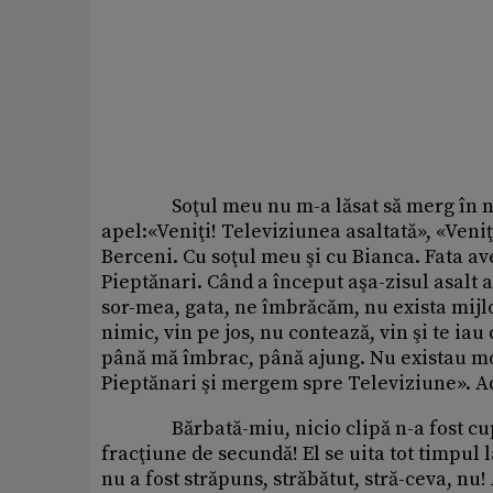
Soţul meu nu m-a lăsat să merg în noapt
apel:«Veniţi! Televiziunea asaltată», «Veniţi
Berceni. Cu soţul meu şi cu Bianca. Fata ave
Pieptănari. Când a început aşa-zisul asalt 
sor-mea, gata, ne îmbrăcăm, nu exista mijlo
nimic, vin pe jos, nu contează, vin şi te ia
până mă îmbrac, până ajung. Nu existau mobì
Pieptănari şi mergem spre Televiziune». Ad
Bărbată-miu, nicio clipă n-a fost cuprins 
fracţiune de secundă! El se uita tot timpul la
nu a fost străpuns, străbătut, stră-ceva, nu!