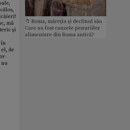
oale,
icălos,
icăieri!
📁 Roma, măreţia şi declinul său
ac, mă
Care au fost cauzele penuriilor
eric şi
alimentare din Roma antică?
 în
 el, de
or-
u nu