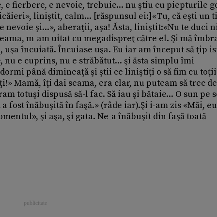
 e fierbere, e nevoie, trebuie... nu ştiu cu piepturile g
căieri», liniştit, calm... [răspunsul ei:]«Tu, că eşti un t
re nevoie şi...», aberaţii, aşa! Ăsta, liniştit:«Nu te duci n
ai seama, m-am uitat cu megadispreţ către el. Şi mă îmbr
 uşa încuiată. Încuiase uşa. Eu iar am început să ţip ist
e, nu e cuprins, nu e străbătut... şi ăsta simplu îmi
ormi până dimineaţă şi ştii ce liniştiţi o să fim cu toţii
ştiţi!» Mamă, îţi dai seama, era clar, nu puteam să trec de
 totuşi dispusă să-l fac. Să iau şi bătaie... O sun pe s
fost înăbuşită în faşă.» (râde iar).Şi i-am zis «Măi, e
mentul», şi aşa, şi gata. Ne-a înăbuşit din faşă toată