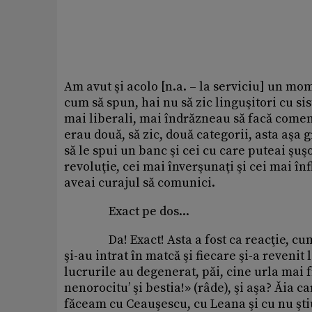
Am avut şi acolo [n.a. – la serviciu] un mo
cum să spun, hai nu să zic linguşitori cu si
mai liberali, mai îndrăzneau să facă comen
erau două, să zic, două categorii, asta aşa
să le spui un banc şi cei cu care puteai şuşo
revoluţie, cei mai înverşunaţi şi cei mai înf
aveai curajul să comunici.
Exact pe dos...
Da! Exact! Asta a fost ca reacţie, cum s
şi-au intrat în matcă şi fiecare şi-a revenit 
lucrurile au degenerat, păi, cine urla mai fr
nenorocitu’ şi bestia!» (râde), şi aşa? Ăia 
făceam cu Ceauşescu, cu Leana şi cu nu ştiu 