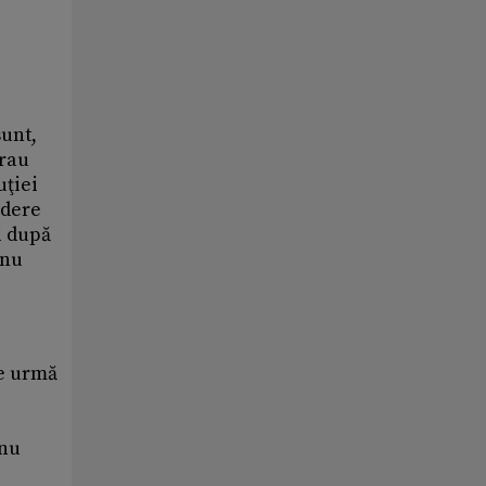
sunt,
erau
uţiei
edere
ci după
 nu
pe urmă
 nu