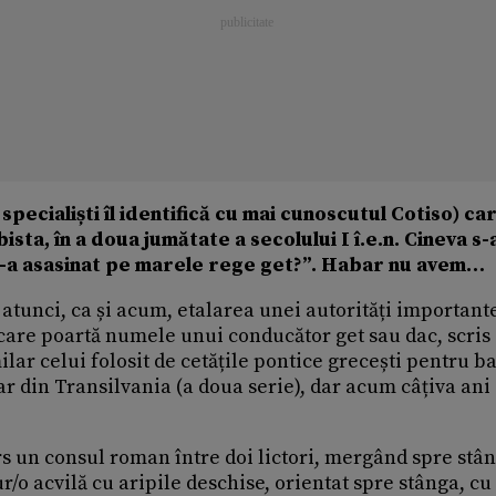
pecialiști îl identifică cu mai cunoscutul Cotiso) ca
sta, în a doua jumătate a secolului I î.e.n. Cineva s-
 l-a asasinat pe marele rege get?”. Habar nu avem…
atunci, ca și acum, etalarea unei autorități importante
 care poartă numele unui conducător get sau dac, scris
lar celui folosit de cetățile pontice grecești pentru b
r din Transilvania (a doua serie), dar acum câțiva ani
 un consul roman între doi lictori, mergând spre stân
ur/o acvilă cu aripile deschise, orientat spre stânga, cu