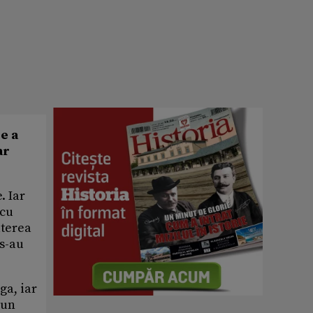
re a
ar
. Iar
 cu
aterea
 s-au
ga, iar
 un