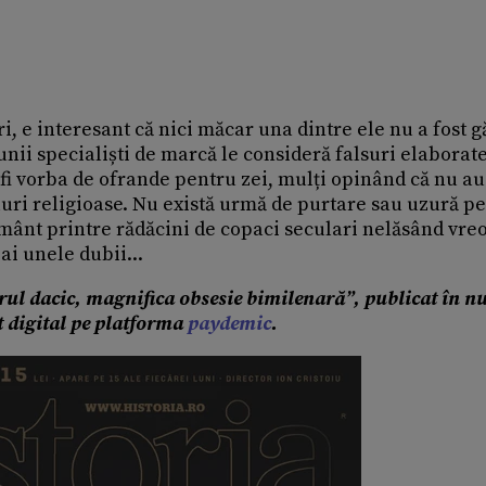
ri, e interesant că nici măcar una dintre ele nu a fost g
unii specialiști de marcă le consideră falsuri elaborat
 fi vorba de ofrande pentru zei, mulți opinând că nu au
oluri religioase. Nu există urmă de purtare sau uzură pe
pământ printre rădăcini de copaci seculari nelăsând vr
 ai unele dubii...
rul dacic, magnifica obsesie bimilenară”,
publicat în n
t digital pe platforma
paydemic
.