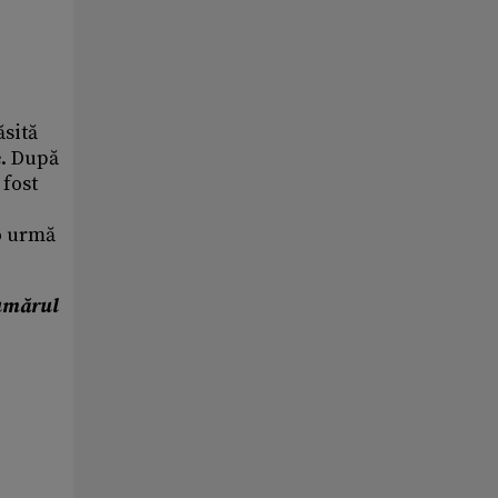
ăsită
e. După
 fost
eo urmă
umărul