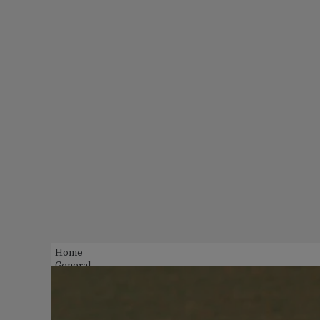
Home
General