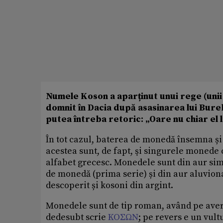
Numele Koson a aparținut unui rege (unii s
domnit în Dacia după asasinarea lui Burebi
putea întreba retoric: „Oare nu chiar el
În tot cazul, baterea de monedă însemna și 
acestea sunt, de fapt, şi singurele monede
alfabet grecesc. Monedele sunt din aur simi
de monedă (prima serie) și din aur aluviona
descoperit și kosoni din argint.
Monedele sunt de tip roman, având pe avers
dedesubt scrie
KOΣΩN
; pe revers e un vult