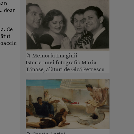
man
., doar
ia. Ce
bătut
loacele
📁 Memoria Imaginii
Istoria unei fotografii: Maria
Tănase, alături de Gică Petrescu