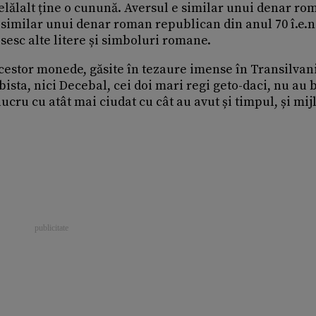
 celălalt ține o cunună. Aversul e similar unui denar ro
e similar unui denar roman republican din anul 70 î.e.n
psesc alte litere și simboluri romane.
cestor monede, găsite în tezaure imense în Transilvan
bista, nici Decebal, cei doi mari regi geto-daci, nu au 
ucru cu atât mai ciudat cu cât au avut și timpul, și mij