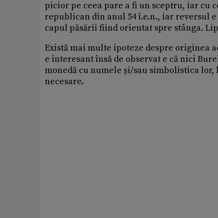
picior pe ceea pare a fi un sceptru, iar cu
republican din anul 54 î.e.n., iar reversul 
capul păsării fiind orientat spre stânga. Li
Există mai multe ipoteze despre originea a
e interesant însă de observat e că nici Bure
monedă cu numele și/sau simbolistica lor, l
necesare.