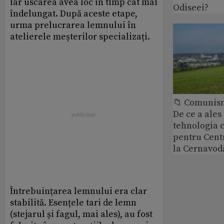
iar uscarea avea loc în timp cât mai
Odiseei?
îndelungat. După aceste etape,
urma prelucrarea lemnului în
atelierele meșterilor specializați.
📁 Comunis
De ce a ale
tehnologia 
pentru Cent
la Cernavod
Întrebuințarea lemnului era clar
stabilită. Esențele tari de lemn
(stejarul și fagul, mai ales), au fost