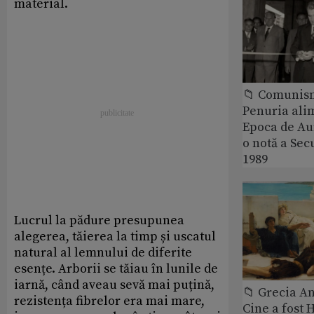
material.
📁 Comunis
Penuria ali
Epoca de Aur
o notă a Sec
1989
Lucrul la pădure presupunea
alegerea, tăierea la timp și uscatul
natural al lemnului de diferite
esențe. Arborii se tăiau în lunile de
iarnă, când aveau sevă mai puțină,
📁 Grecia An
rezistența fibrelor era mai mare,
Cine a fost 