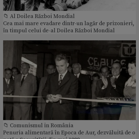
📁 Al Doilea Război Mondial
Cea mai mare evadare dintr-un lagăr de prizonieri,
în timpul celui de-al Doilea Război Mondial
📁 Comunismul in România
Penuria alimentară în Epoca de Aur, dezvăluită de o