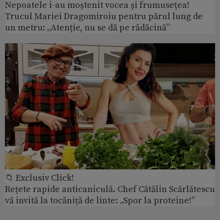
Nepoatele i-au moștenit vocea și frumusețea!
Trucul Mariei Dragomiroiu pentru părul lung de
un metru: „Atenție, nu se dă pe rădăcină”
📁 Exclusiv Click!
Rețete rapide anticaniculă. Chef Cătălin Scărlătescu
vă invită la tocăniță de linte: „Spor la proteine!”