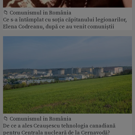
📁 Comunismul in România
Ce s-a întâmplat cu soţia căpitanului legionarilor,
Elena Codreanu, după ce au venit comuniștii
📁 Comunismul in România
De ce a ales Ceaușescu tehnologia canadiană
pentru Centrala nucleară de la Cernavodă?