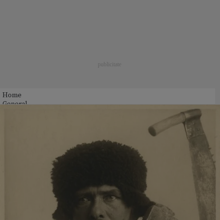
Home
General