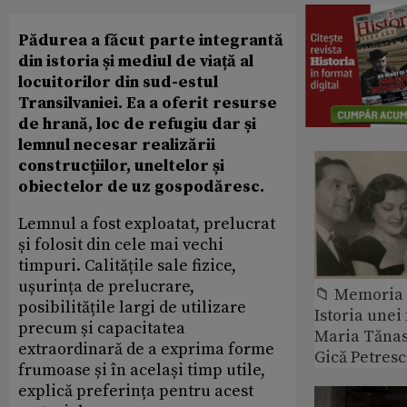
Pădurea a făcut parte integrantă
din istoria și mediul de viață al
locuitorilor din sud-estul
Transilvaniei. Ea a oferit resurse
de hrană, loc de refugiu dar și
lemnul necesar realizării
construcțiilor, uneltelor și
obiectelor de uz gospodăresc.
Lemnul a fost exploatat, prelucrat
și folosit din cele mai vechi
timpuri. Calitățile sale fizice,
ușurința de prelucrare,
📁 Memoria 
posibilitățile largi de utilizare
Istoria unei 
precum și capacitatea
Maria Tănase
extraordinară de a exprima forme
Gică Petres
frumoase și în același timp utile,
explică preferința pentru acest