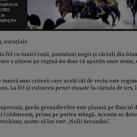
, esenţiale
a fel cu tunici roşii, pantaloni negri şi căciuli din bla
i care o păzesc pe regină nu doar că aparţin unor arme, 
 tunică sunt criterii care arată cât de vechi este regi
pun. La fel şi culoarea penei ataşate la căciula de urs, 
împreună, garda grenadierilor este plasată pe flancul d
 şi Coldstream, prima pe partea stângă. Aceasta se dat
 vechime, motto-ul lor este „Nulli Secundus”.