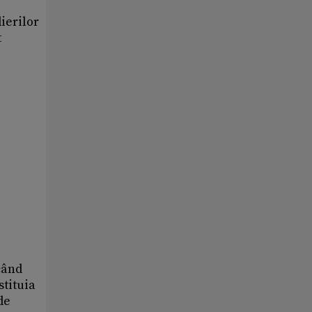
ierilor
t
când
stituia
de