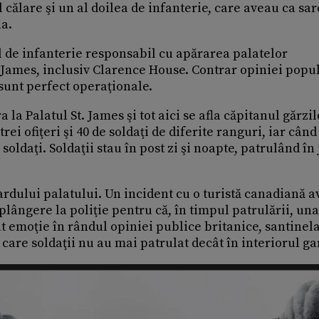
 călare şi un al doilea de infanterie, care aveau ca sar
ia.
 de infanterie responsabil cu apărarea palatelor
 James, inclusiv Clarence House. Contrar opiniei popu
sunt perfect operaţionale.
a la Palatul St. James şi tot aici se afla căpitanul gărzil
i ofiţeri şi 40 de soldaţi de diferite ranguri, iar când
 soldaţi. Soldaţii stau în post zi şi noapte, patrulând în
ardului palatului. Un incident cu o turistă canadiană a
plângere la poliţie pentru că, în timpul patrulării, una
cat emoţie în rândul opiniei publice britanice, santinela
 care soldaţii nu au mai patrulat decât în interiorul ga