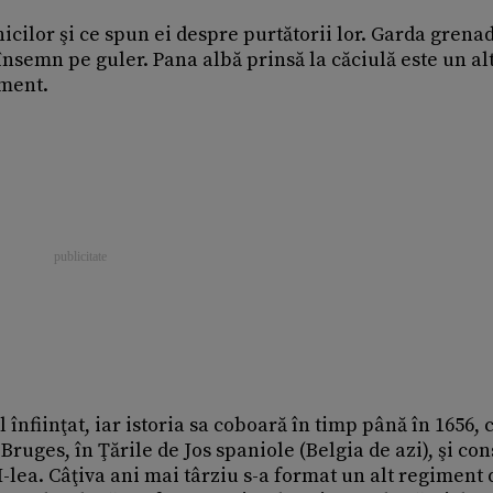
icilor şi ce spun ei despre purtătorii lor. Garda grenad
 însemn pe guler. Pana albă prinsă la căciulă este un al
ament.
înfiinţat, iar istoria sa coboară în timp până în 1656, 
uges, în Ţările de Jos spaniole (Belgia de azi), şi con
I-lea. Câţiva ani mai târziu s-a format un alt regiment 