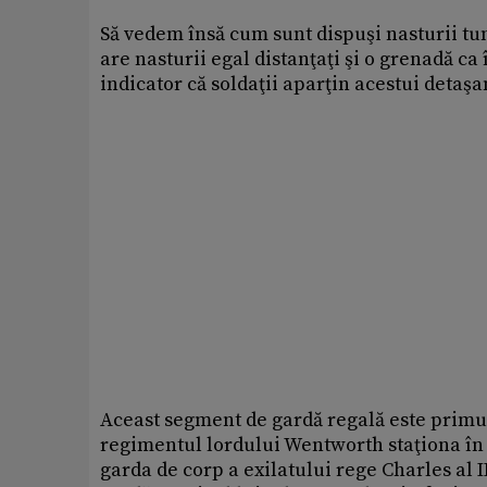
Să vedem însă cum sunt dispuşi nasturii tun
are nasturii egal distanţaţi şi o grenadă ca
indicator că soldaţii aparţin acestui detaş
Aceast segment de gardă regală este primul 
regimentul lordului Wentworth staţiona în Br
garda de corp a exilatului rege Charles al I