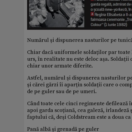
Numărul şi dispunerea nasturilor pe tunică
Chiar dacă uniformele soldaţilor par toate l
urs, în realitate nu este deloc aşa. Soldaţi
chiar unor armate diferite.
Astfel, numărul şi dispunerea nasturilor pe
şi cărei gărzi îi aparţin soldaţii care o com
de pe guler sau de pe umeri.
Când toate cele cinci regimente defilează 
apoi garda scoţiană, cea galeză, irlandeză
faptului că, deşi Coldstream este a doua ca
Pană albă şi grenadă pe guler