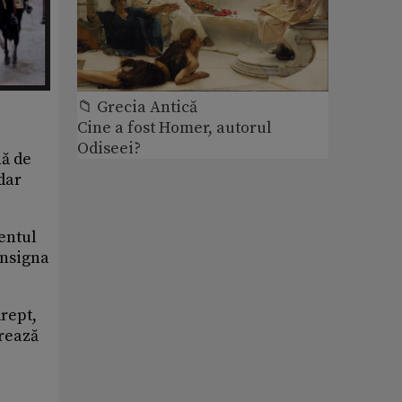
📁 Grecia Antică
Cine a fost Homer, autorul
Odiseei?
nă de
dar
mentul
insigna
rept,
orează