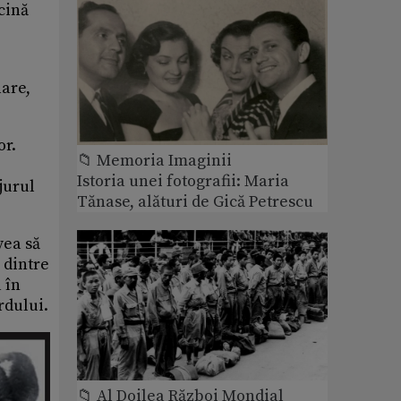
cină
lare,
or.
📁 Memoria Imaginii
Istoria unei fotografii: Maria
 jurul
Tănase, alături de Gică Petrescu
vea să
 dintre
 în
rdului.
📁 Al Doilea Război Mondial