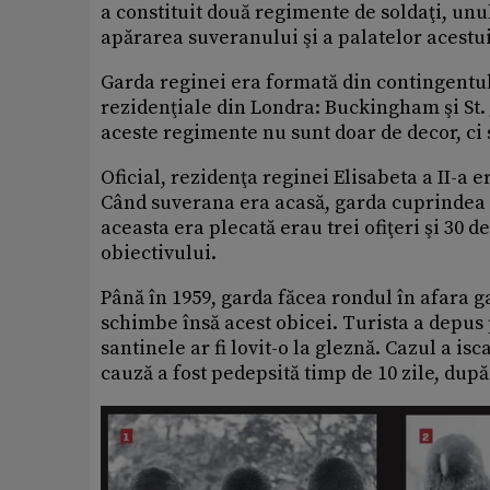
a constituit două regimente de soldaţi, unul
apărarea suveranului şi a palatelor acestu
Garda reginei era formată din contingentul
rezidenţiale din Londra: Buckingham şi St.
aceste regimente nu sunt doar de decor, ci 
Oficial, rezidenţa reginei Elisabeta a II-a er
Când suverana era acasă, garda cuprindea tre
aceasta era plecată erau trei ofiţeri şi 30 de
obiectivului.
Până în 1959, garda făcea rondul în afara g
schimbe însă acest obicei. Turista a depus 
santinele ar fi lovit-o la gleznă. Cazul a is
cauză a fost pedepsită timp de 10 zile, după