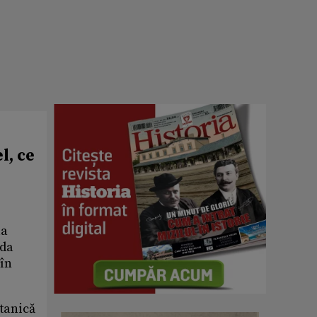
l, ce
la
rda
 în
itanică