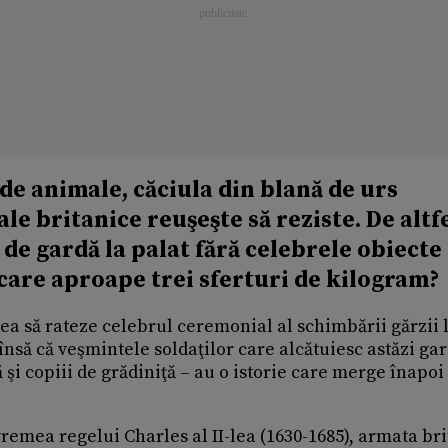
de animale, căciula din blană de urs
le britanice reuşeşte să reziste. De altfe
de gardă la palat fără celebrele obiecte
care aproape trei sferturi de kilogram?
rea să rateze celebrul ceremonial al schimbării gărzii 
 însă că veşmintele soldaţilor care alcătuiesc astăzi ga
 şi copiii de grădiniţă – au o istorie care merge înapoi
vremea regelui Charles al II-lea (1630-1685), armata br