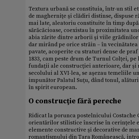
Textura urbană se constituia, într-un stil 
de magherniţe şi clădiri distinse, dispuse 
mai late, aleatoriu constituite în timp după
sărăcăcioase, coexistau în proximitatea uno
abia zărite dintre arborii şi viile grădinilo
dar mirând pe orice străin – în vecinătate
pavate, acoperite cu straturi dense de praf
1833, cam peste drum de Turnul Colţei, pe 
fundaţii ale construcţiei anterioare, dar şi
secolului al XVI-lea, se aşezau temeliile un
impunător Palatul Suţu, dând tonul, alături
în spirit european.
O construcţie fără pereche
Ridicat la porunca postelnicului Costache Gr
orientărilor stilistice înscrise în cerinţele
elemente constructive şi decorative de ma
romantismului din Ţara Românească, introd