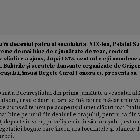
 în deceniul patru al secolului al XIX-lea, Palatul Su
vreme de mai bine de o jumătate de veac, centrul
 clădire a ajuns, după 1875, centrul vieţii mondene 
i. Balurile şi seratele dansante organizate de Grigo
aşului, însuşi Regele Carol I onora cu prezenţa sa
bană a Bucureştiului din prima jumătate a veacului al 
citadin, erau clădirile care se înălţau cu măcar un nive
de ajuns să te urci pe acoperişul unei clădiri mai înalt
mai bine pe unul din dealurile oraşului, pentru ca din 
t, departe în zare, priveliştea întinsă a oraşului, esto
vegetaţiei bogate care înconjura locuinţele şi olanele 
urbei.