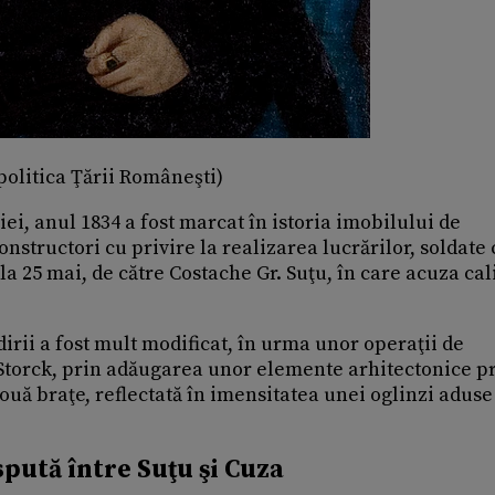
politica Ţării Româneşti)
ei, anul 1834 a fost marcat în istoria imobilului de
onstructori cu privire la realizarea lucrărilor, soldate
a 25 mai, de către Costache Gr. Suţu, în care acuza cal
ădirii a fost mult modificat, în urma unor operaţii de
Storck, prin adăugarea unor elemente arhitectonice p
uă braţe, reflectată în imensitatea unei oglinzi aduse
pută între Suţu şi Cuza