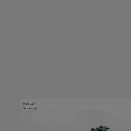
Home
General