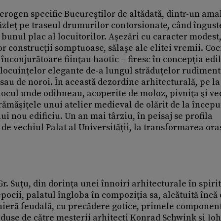
eterogen specific Bucureştilor de altădată, dintr-un am
răzleţ pe traseul drumurilor contorsionate, când îngust
 bunul plac al locuitorilor. Aşezări cu caracter modest
r construcţii som­ptuoase, sălaşe ale elitei vremii. Co
r înconjurătoare fiinţau haotic – firesc în concepţia edil
a locuinţelor elegante de-a lungul străduţelor rudimen
 sau de noroi. În această dezordine arhitecturală, pe la
locul unde odihneau, acoperite de moloz, pivniţa şi ve
 rămăşiţele unui atelier medieval de olărit de la începu
ui nou edificiu. Un an mai târziu, în peisaj se profila
 de vechiul Palat al Universităţii, la transformarea ora
. Suţu, din dorinţa unei înnoiri arhitecturale în spiri
 epocii, palatul îngloba în compoziţia sa, alcătuită încă
nieră feudală, cu precădere gotice, primele componen
use de către meşterii arhitecţi Konrad Schwink şi Jo