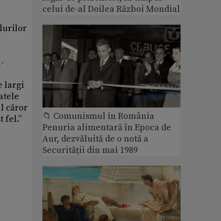
celui de-al Doilea Război Mondial
lurilor
i-
e largi
atele
l căror
📁 Comunismul in România
 fel.”
Penuria alimentară în Epoca de
Aur, dezvăluită de o notă a
Securității din mai 1989