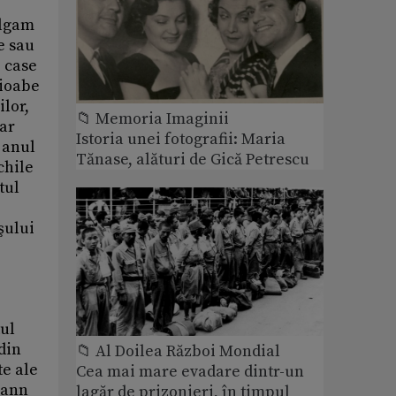
algam
e sau
, case
cioabe
ilor,
📁 Memoria Imaginii
tar
Istoria unei fotografii: Maria
 anul
Tănase, alături de Gică Petrescu
chile
tul
şului
tul
 din
📁 Al Doilea Război Mondial
te ale
Cea mai mare evadare dintr-un
hann
lagăr de prizonieri, în timpul