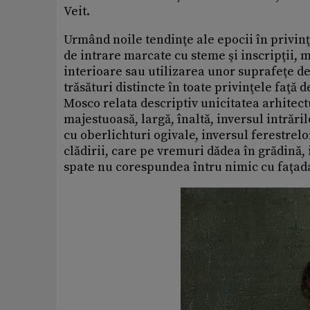
Veit.
Urmând noile tendinţe ale epocii în privinţ
de intrare marcate cu steme şi inscripţii, m
interioare sau utilizarea unor suprafeţe d
trăsături distincte în toate privinţele faţă
Mosco relata descriptiv unicitatea arhitect
majestuoasă, largă, înaltă, inversul intrări
cu oberlichturi ogivale, inversul ferestrel
clădirii, care pe vremuri dădea în grădină, 
spate nu corespundea întru nimic cu faţada