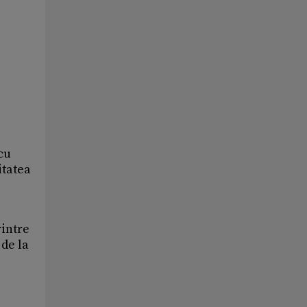
 cu
itatea
rintre
 de la