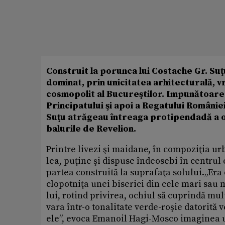
Construit la porunca lui Costache Gr. Suţu
dominat, prin unicitatea arhitecturală, 
cosmopolit al Bucureştilor. Impunătoarea
Principatului şi apoi a Regatului Românie
Suţu atrăgeau întreaga protipendadă a or
balurile de Revelion.
Printre livezi şi maidane, în compoziţia ur
lea, puţine şi dispuse îndeosebi în centrul 
partea construită la suprafaţa solului.„Era 
clopotniţa unei biserici din cele mari sau 
lui, rotind privirea, ochiul să cuprindă mul
vara într-o tonalitate verde-roşie datorită 
ele”, evoca Emanoil Hagi-Mosco imaginea 