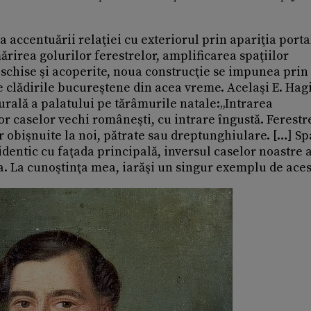
a accentuării relaţiei cu exteriorul prin apariţia porta
ărirea golurilor ferestrelor, amplificarea spaţiilor
eschise şi acoperite, noua construcţie se impunea prin
 de clădirile bucureştene din acea vreme. Acelaşi E. Hag
urală a palatului pe tărâmurile natale:„Intrarea
lor caselor vechi româneşti, cu intrare îngustă. Ferestr
or obişnuite la noi, pătrate sau dreptunghiulare. […] Sp
identic cu faţada principală, inversul caselor noastre a
. La cunoştinţa mea, iarăşi un singur exemplu de acest