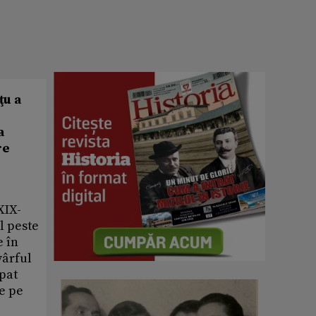
ţu a
a
re
XIX-
l peste
e în
vârful
mpat
de pe