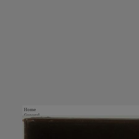
Home
General