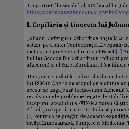
Un portret din secolul al-XIX-lea al lui J
https://commons.wikimedia.org/wiki/Cat
I. Copilăria și tinereța lui Joh
Johann Ludwig Burckhardt se naște la 24 n
astăzi, pe atunci Confederația Elvețiană) î
mătase, ce provenea din orașul Basel.
[1]
Ac
fiul lui Gedeon Burckhardt (un influent pro
afacerea) și al Sarei Burckhardt (ea fiind a
După ce a studiat la Universitățile de la Le
lui 1806 în Anglia cu scopul de a obține un 
acesta se angajează la Asociația Africană (c
rezolva unele probleme legate de stabilirea
începutul secolului al-XIX-lea voiau să știe
Africii), o expediție care trebuia să pornea
[3]
Pentru a se pregăti de această expediție
învăța Limba Arabă, Științele și Medicina.