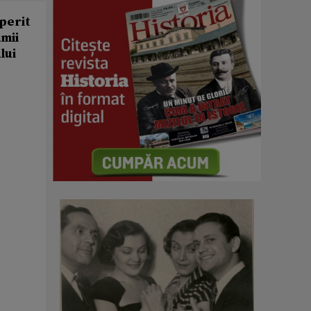
operit
umii
lui