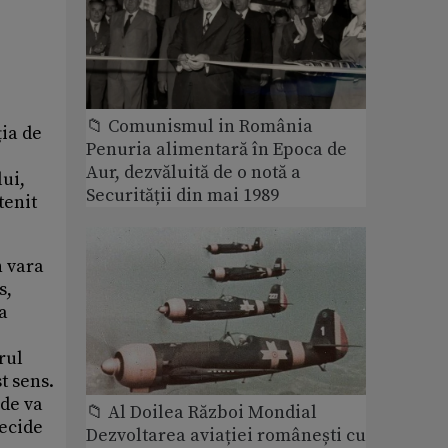
📁 Comunismul in România
ia de
Penuria alimentară în Epoca de
Aur, dezvăluită de o notă a
lui,
Securității din mai 1989
tenit
n vara
s,
 a
rul
t sens.
nde va
📁 Al Doilea Război Mondial
decide
Dezvoltarea aviației românești cu