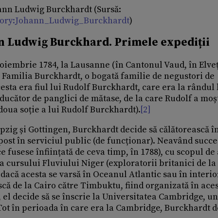
ohann Ludwig Burckhardt (Sursă:
egory:Johann_Ludwig_Burckhardt
)
ann Ludwig Burckhard. Primele expediții
oiembrie 1784, la Lausanne (în Cantonul Vaud, în Elveț
n Familia Burckhardt, o bogată familie de negustori de
esta era fiul lui Rudolf Burckhardt, care era la rândul 
ducător de panglici de mătase, de la care Rudolf a moș
 doua soție a lui Rudolf Burckhardt).
[2]
ipzig și Gottingen, Burckhardt decide să călătorească î
post în serviciul public (de funcționar). Neavând succe
e fusese înființată de ceva timp, în 1788), cu scopul de
 cursului Fluviului Niger (exploratorii britanici de la
 dacă acesta se varsă în Oceanul Atlantic sau în interio
scă de la Cairo către Timbuktu, fiind organizată în aces
, el decide să se înscrie la Universitatea Cambridge, u
 Tot în perioada în care era la Cambridge, Burckhardt 