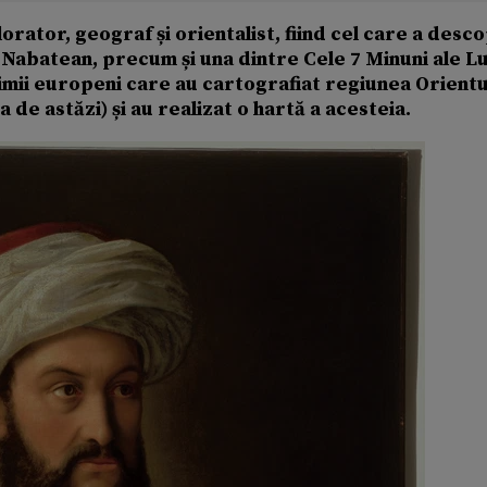
ator, geograf și orientalist, fiind cel care a desc
i Nabatean, precum și una dintre Cele 7 Minuni ale L
rimii europeni care au cartografiat regiunea Orientu
 de astăzi) și au realizat o hartă a acesteia.