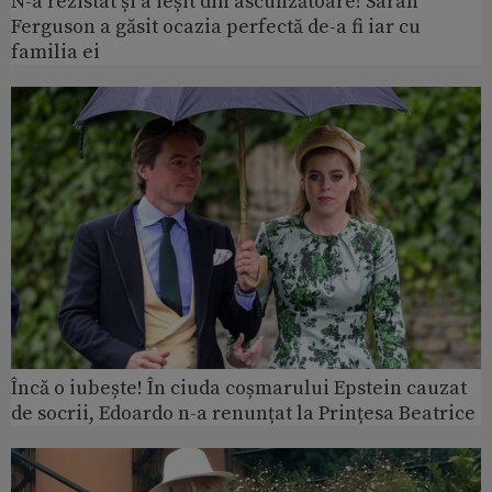
N-a rezistat și a ieșit din ascunzătoare! Sarah
Ferguson a găsit ocazia perfectă de-a fi iar cu
familia ei
Încă o iubește! În ciuda coșmarului Epstein cauzat
de socrii, Edoardo n-a renunțat la Prințesa Beatrice