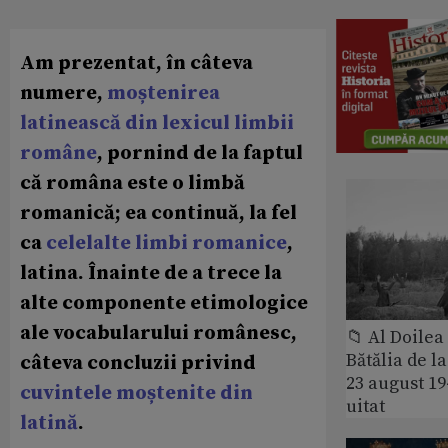
Am prezentat, în câteva
numere,
moștenirea
latinească din lexicul limbii
române
, pornind de la faptul
că româna este o limbă
romanică; ea continuă, la fel
ca
celelalte limbi romanice
,
latina. Înainte de a trece la
alte componente etimologice
ale vocabularului românesc,
📁 Al Doile
Bătălia de l
câteva concluzii privind
23 august 1
cuvintele moștenite din
uitat
latină
.