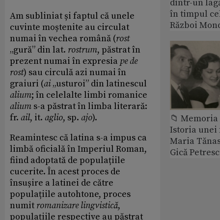
dintr-un lag
în timpul ce
Am subliniat și faptul că unele
Război Mond
cuvinte moștenite au circulat
numai în vechea română (
rost
„gură” din lat.
rostrum
, păstrat în
prezent numai în expresia
pe de
rost
) sau circulă azi numai în
graiuri (
ai
„usturoi” din latinescul
alium
; în celelalte limbi romanice
alium
s-a păstrat în limba literară:
fr.
ail
, it.
aglio
, sp.
ajo
).
📁 Memoria 
Istoria unei 
Reamintesc că latina s-a impus ca
Maria Tănase
limbă oficială în Imperiul Roman,
Gică Petres
fiind adoptată de populațiile
cucerite. În acest proces de
însușire a latinei de către
populațiile autohtone, proces
numit
romanizare lingvistică
,
populațiile respective au păstrat