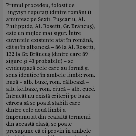
Primul procedeu, folosit de
lingviști reputați (dintre români îi
amintesc pe Sextil Pușcariu, Al.
Philippide, Al. Rosetti, Gr. Brâncuș),
este un mijloc mai sigur. Între
cuvintele existente atât în română,
cât și în albaneză – 86 la Al. Rosetti,
132 la Gr. Brâncuș (dintre care 89
sigure și 43 probabile) – se
evidențiază cele care au formă și
sens identice în ambele limbi: rom.
buză – alb. buzë, rom. călbează –
alb. këlbaze, rom. ciucă – alb. çucë.
Întrucât nu există criterii pe baza
cărora să se poată stabili care
dintre cele două limbi a
împrumutat din cealaltă termenii
din această clasă, se poate
presupune că ei provin în ambele