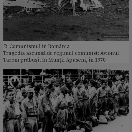
📁 Comunismul in România
Tragedia ascunsă de regimul comunist: Avionul
Tarom prăbușit în Munții Apuseni, în 1970