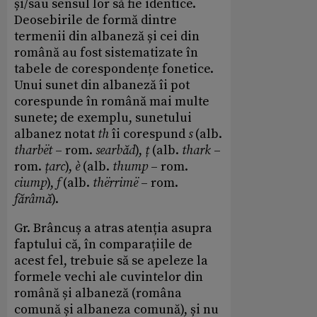
și/sau sensul lor să fie identice.
Deosebirile de formă dintre
termenii din albaneză și cei din
română au fost sistematizate în
tabele de corespondențe fonetice.
Unui sunet din albaneză îi pot
corespunde în română mai multe
sunete; de exemplu, sunetului
albanez notat
th
îi corespund
s
(alb.
tharbët
– rom.
searbăd
),
ț
(alb.
thark
–
rom.
țarc
),
è
(alb.
thump
– rom.
ciump
),
f
(alb.
thërrimë
– rom.
fărâmă
).
Gr. Brâncuș a atras atenția asupra
faptului că, în comparațiile de
acest fel, trebuie să se apeleze la
formele vechi ale cuvintelor din
română și albaneză (româna
comună și albaneza comună), și nu