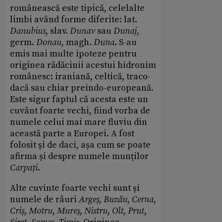
românească este tipică, celelalte
limbi având forme diferite: lat.
Danubius
, slav.
Dunav
sau
Dunaj
,
germ.
Donau
, magh.
Duna
. S-au
emis mai multe ipoteze pentru
originea rădăcinii acestui hidronim
românesc: iraniană, celtică, traco-
dacă sau chiar preindo-europeană.
Este sigur faptul că acesta este un
cuvânt foarte vechi, fiind vorba de
numele celui mai mare fluviu din
această parte a Europei. A fost
folosit și de daci, așa cum se poate
afirma și despre numele munților
Carpați
.
Alte cuvinte foarte vechi sunt și
numele de râuri
Argeș
,
Buzău
,
Cerna
,
Criș
,
Motru
,
Mureș
,
Nistru
,
Olt
,
Prut
,