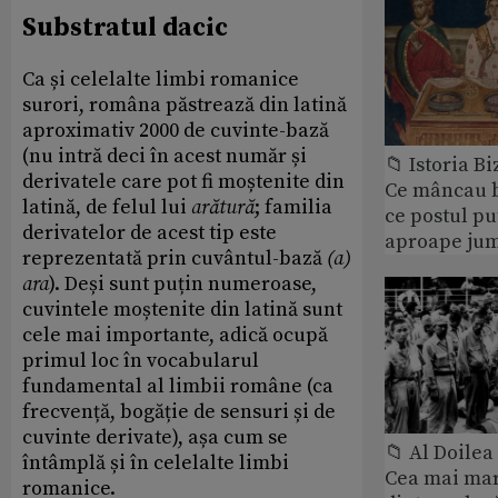
Substratul dacic
Ca și celelalte limbi romanice
surori, româna păstrează din latină
aproximativ 2000 de cuvinte-bază
(nu intră deci în acest număr și
📁 Istoria B
derivatele care pot fi moștenite din
Ce mâncau bi
latină, de felul lui
arătură
; familia
ce postul p
derivatelor de acest tip este
aproape jum
reprezentată prin cuvântul-bază
(a)
ara
). Deși sunt puțin numeroase,
cuvintele moștenite din latină sunt
cele mai importante, adică ocupă
primul loc în vocabularul
fundamental al limbii române (ca
frecvență, bogăție de sensuri și de
cuvinte derivate), așa cum se
📁 Al Doile
întâmplă și în celelalte limbi
Cea mai ma
romanice.