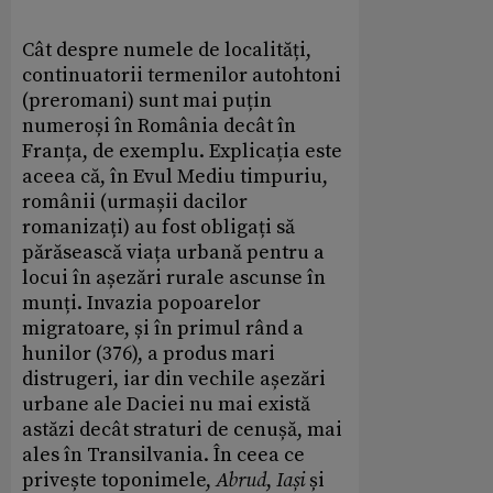
Cât despre numele de localități,
continuatorii termenilor autohtoni
(preromani) sunt mai puțin
numeroși în România decât în
Franța, de exemplu. Explicația este
aceea că, în Evul Mediu timpuriu,
românii (urmașii dacilor
romanizați) au fost obligați să
părăsească viața urbană pentru a
locui în așezări rurale ascunse în
munți. Invazia popoarelor
migratoare, și în primul rând a
hunilor (376), a produs mari
distrugeri, iar din vechile așezări
urbane ale Daciei nu mai există
astăzi decât straturi de cenușă, mai
ales în Transilvania. În ceea ce
privește toponimele,
Abrud
,
Iași
și