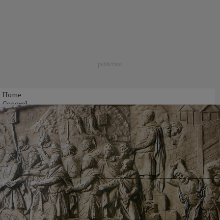
Home
General