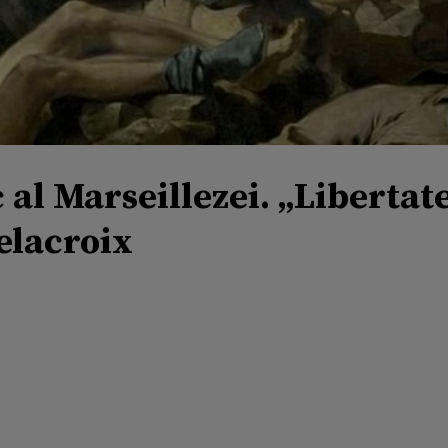
c al Marseillezei. „Liberta
elacroix