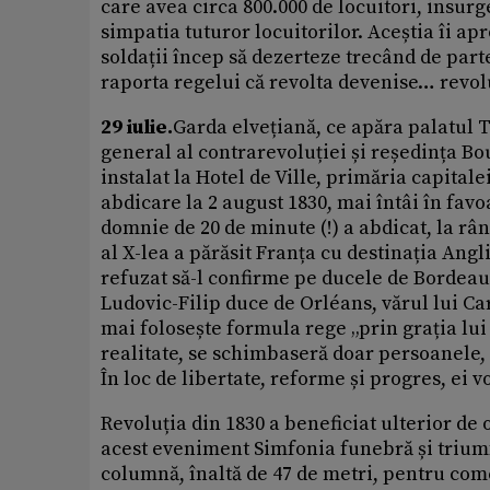
care avea circa 800.000 de locuitori, insu
simpatia tuturor locuitorilor. Aceștia îi ap
soldații încep să dezerteze trecând de part
raporta regelui că revolta devenise… revoluț
29 iulie.
Garda elvețiană, ce apăra palatul Tu
general al contrarevoluției și reședința Bo
instalat la Hotel de Ville, primăria capital
abdicare la 2 august 1830, mai întâi în favo
domnie de 20 de minute (!) a abdicat, la râ
al X-lea a părăsit Franța cu destinația Angl
refuzat să-l confirme pe ducele de Bordeaux
Ludovic-Filip duce de Orléans, vărul lui Car
mai folosește formula rege „prin grația lui
realitate, se schimbaseră doar persoanele, n
În loc de libertate, reforme și progres, ei vo
Revoluția din 1830 a beneficiat ulterior d
acest eveniment Simfonia funebră și triumfal
columnă, înaltă de 47 de metri, pentru com