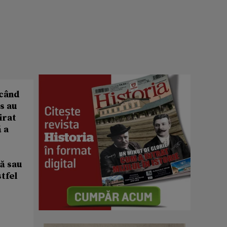
ucând
is au
irat
 a
ță sau
tfel