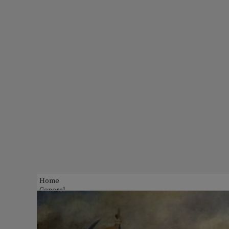
Home
General