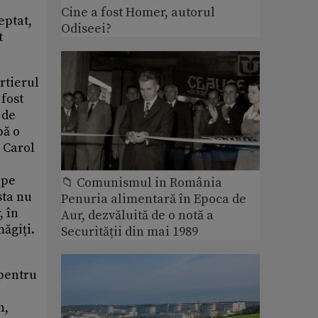
Cine a fost Homer, autorul
eptat,
Odiseei?
t
rtierul
 fost
 de
pă o
 Carol
 pe
📁 Comunismul in România
sta nu
Penuria alimentară în Epoca de
, în
Aur, dezvăluită de o notă a
măgiți.
Securității din mai 1989
 pentru
o
n,