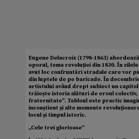
Eugene Delacroix (1798-1863) abordează 
oporul, tema revoluției din 1830. În zilele 
avut loc confruntări stradale care vor pun
din luptele de pe baricade. În decembrie
artistului având drept subiect un capito
trăiește istoria alături de eroul colectiv
fraternitate”. Tabloul este practic imagine
inconștient și alte momente revoluționare
locul și timpul istoric.
„Cele trei glorioase”