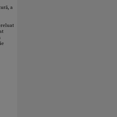
tură, a
i
preluat
at
a
ie