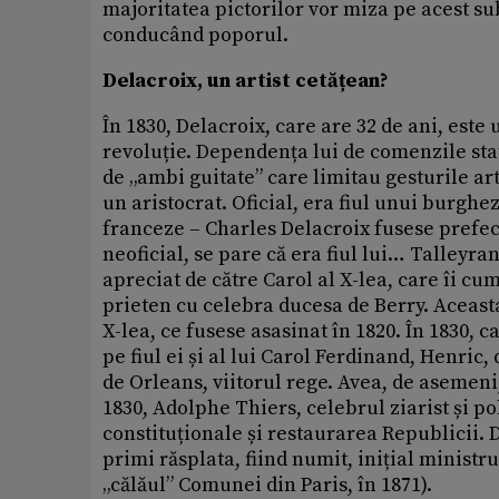
majoritatea pictorilor vor miza pe acest sub
conducând poporul.
Delacroix, un artist cetățean?
În 1830, Delacroix, care are 32 de ani, este 
revoluție. Dependența lui de comenzile stat
de „ambi guitate” care limitau gesturile art
un aristocrat. Oficial, era fiul unui burghe
franceze – Charles Delacroix fusese prefect
neoficial, se pare că era fiul lui… Talleyra
apreciat de către Carol al X-lea, care îi c
prieten cu celebra ducesa de Berry. Aceasta 
X-lea, ce fusese asasinat în 1820. În 1830, c
pe fiul ei și al lui Carol Ferdinand, Henric
de Orleans, viitorul rege. Avea, de asemeni,
1830, Adolphe Thiers, celebrul ziarist și p
constituționale și restaurarea Republicii. 
primi răsplata, fiind numit, inițial ministru 
„călăul” Comunei din Paris, în 1871).