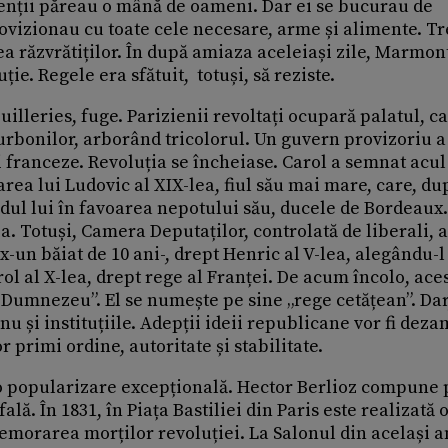
rgenții păreau o mână de oameni. Dar ei se bucurau de
rovizionau cu toate cele necesare, arme și alimente. Tr
ea răzvrătiților. În după amiaza aceleiași zile, Marmon
ie. Regele era sfătuit, totuși, să reziste.
illeries, fuge. Parizienii revoltați ocupară palatul, ca
urbonilor, arborând tricolorul. Un guvern provizoriu a
ei franceze. Revoluția se încheiase. Carol a semnat acul
area lui Ludovic al XIX-lea, fiul său mai mare, care, du
ndul lui în favoarea nepotului său, ducele de Bordeaux.
ia. Totuși, Camera Deputaților, controlată de liberali, a
-un băiat de 10 ani-, drept Henric al V-lea, alegându-l
ol al X-lea, drept rege al Franței. De acum încolo, ace
 Dumnezeu”. El se numește pe sine „rege cetățean”. Dar
u și instituțiile. Adepții ideii republicane vor fi deza
r primi ordine, autoritate și stabilitate.
e o popularizare excepțională. Hector Berlioz compune
ă. În 1831, în Piața Bastiliei din Paris este realizată 
emorarea morților revoluției. La Salonul din același a