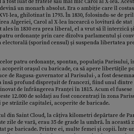
 a fost luat de fratele său mai mic Carol al X-lea. Aces
 devină un monarh absolut. Era o ambiție care îl costas
VI-lea, ghilotinat în 1793. În 1830, folosindu-se de pril
ea Algeriei, Carol al X-lea încearcă o lovitură de stat
es în 1830 era prea liberal, el a vrut să îl interzică și
t patru ordonanțe prin care dizolva parlamentul și con
a electorală (sporind censul) și suspenda libertatea pr
 celor patru ordonanțe, spontan, populația Parisului, î
acoperit orașul cu baricade, ca să apere libertățile po
e de Ragusa-guvernator al Parisului-, a fost desemna
însă profund disprețuit de francezi, fiind unul dintre
vinovat de înfrângerea Franței în 1815. Acum el fusese
ste 12.000 de soldați au fost concentrați în zona Paris
i pe străzile capitalei, acoperite de baricade.
tul din Saint Cloud, la câțiva kilometri depărtare de Par
te zile de vară, erau 35 de grade la umbră. În această z
tat pe baricade. Printre ei, multe femei și copii. Într-u