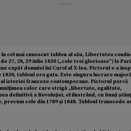
în cel mai cunoscut tablou al său, Libertatea cond
de 27, 28, 29 iulie 1830 („cele trei glorioase”) la Par
e capăt domniei lui Carol al X-lea. Pictorul s-a insp
 1830, tabloul era gata. Este singura lucrare majoră
l al istoriei franceze contemporane. Pictorul parcă
, mulțimea celor care strigă „libertate, egalitate,
a definitivă a Revoluției, el ilustrând, cu bună știin
, precum cele din 1789 și 1848. Tabloul transcede as