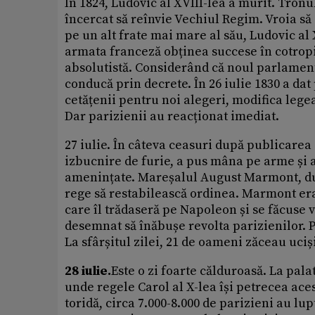
În 1824, Ludovic al XVIII-lea a murit. Tronul
încercat să reînvie Vechiul Regim. Vroia să
pe un alt frate mai mare al său, Ludovic al X
armata franceză obținea succese în cotropir
absolutistă. Considerând că noul parlament al
conducă prin decrete. În 26 iulie 1830 a da
cetățenii pentru noi alegeri, modifica lege
Dar parizienii au reacționat imediat.
27 iulie. În câteva ceasuri după publicarea
izbucnire de furie, a pus mâna pe arme și a 
amenințate. Mareșalul August Marmont, duc
rege să restabilească ordinea. Marmont era 
care îl trădaseră pe Napoleon și se făcuse 
desemnat să înăbușe revolta parizienilor. Pe
La sfârșitul zilei, 21 de oameni zăceau uciș
28 iulie.
Este o zi foarte călduroasă. La pala
unde regele Carol al X-lea își petrecea aces
toridă, circa 7.000-8.000 de parizieni au lup