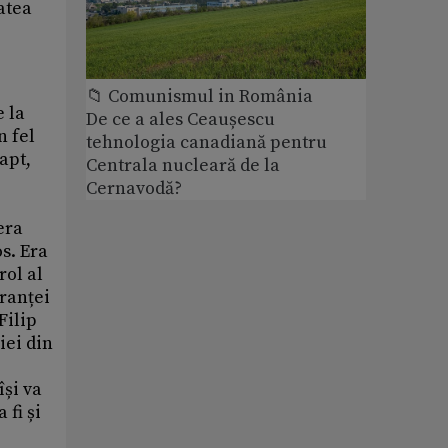
atea
📁 Comunismul in România
e la
De ce a ales Ceaușescu
n fel
tehnologia canadiană pentru
apt,
Centrala nucleară de la
Cernavodă?
era
s. Era
rol al
Franței
Filip
iei din
își va
 fi și