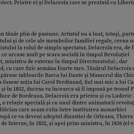
iect. Printre ei și Delacroix care se prezintă cu Libert
un tânăr plin de pasiune. Artistul nu a luat, totuși, part
ului și de cele ale membrilor familiei regale, creau u
istului la rolul de simplu spectator. Delacroix era, de f
z ce urcase mult pe scara socială în timpul Revoluției
, ministru de externe în timpul Directoratului-, dar
nd, cu care fizic semăna foarte tare. Tânărul Delacroix 
umpărase tablourile Barca lui Dante și Masacrul din Chio
fusese soția lui Carol Ferdinand, fiul mai mic a lui Ca
a și în 1832, ducesa va încearca să îl impună pe tronul 
, duce de Bordeaux. Delacroix era prieten și cu Ludovic-
 o relație specială și cu unul dintre animatorii revoluț
olitician care acum ezita între instituirea monarhiei
După ce va deveni adeptul dinastiei de Orleans, Thiers 
de Interne, în 1832, și apoi prim-ministru, în 1836 (el va