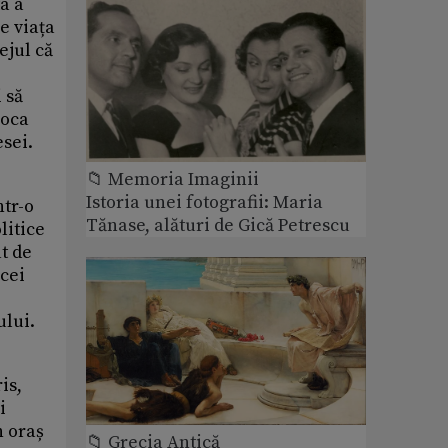
ta a
e viața
ejul că
 să
voca
esei.
📁 Memoria Imaginii
Istoria unei fotografii: Maria
ntr-o
Tănase, alături de Gică Petrescu
litice
t de
 cei
ului.
is,
i
n oraș
📁 Grecia Antică