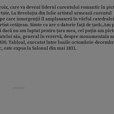
roix, care va deveni liderul curentului romantic în pic
rtate. La Revoluția din Iulie artistul urmează curentul
 pe care insurgenții îl amplasaseră în vârful catedrale
tist cetățean. Simte ca are o datorie față de țară:„Am 
i dacă nu am luptat pentru țara mea, cel puțin am pict
fratelui său, general în rezervă, despre monumentala s
1830. Tabloul, executat între lunile octombrie-decembr
c, este expus la Salonul din mai 1831.