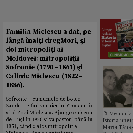
Familia Miclescu a dat, pe
lângă înalţi dregători, şi
doi mitropoliţi ai
Moldovei: mitropoliţii
Sofronie (1790 –1861) şi
Calinic Miclescu (1822–
1886).
Sofronie – cu numele de botez
Sandu – e fiul vornicului Constantin
şi al Zoei Miclescu. Ajunge episcop
📁 Memoria 
de Huşi în 1826 şi va păstori până în
Istoria unei 
1851, când e ales mitropolit al
Maria Tănase