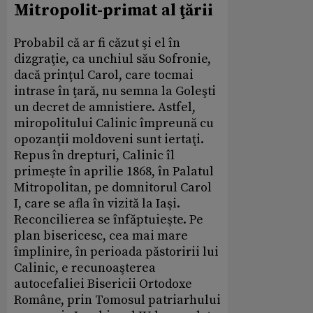
Mitropolit-primat al ţării
Probabil că ar fi căzut şi el în
dizgraţie, ca unchiul său Sofronie,
dacă prinţul Carol, care tocmai
intrase în ţară, nu semna la Goleşti
un decret de amnistiere. Astfel,
miropolitului Calinic împreună cu
opozanţii moldoveni sunt iertaţi.
Repus în drepturi, Calinic îl
primeşte în aprilie 1868, în Palatul
Mitropolitan, pe domnitorul Carol
I, care se afla în vizită la Iaşi.
Reconcilierea se înfăptuieşte. Pe
plan bisericesc, cea mai mare
împlinire, în perioada păstoririi lui
Calinic, e recunoaşterea
autocefaliei Bisericii Ortodoxe
Române, prin Tomosul patriarhului