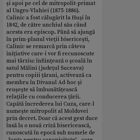
şi apoi pe cel de mitropolit-primat
al Ungro-Vlahiei (1875-1886).
Calinic a fost călugărit la Huşi în
1842, de către unchiul său când
acesta era episcop. Până să ajungă
în prim-planul vieţii bisericeşti,
Calinic se remarcă prin câteva
iniţiative care-i vor fi recunoscute
mai târziu: înfiinţează o şcoală în
satul Mălini (judeţul Suceava)
pentru copiii ţărani, activează ca
membru în Divanul Ad-hoc şi
reuşeşte să îmbunătăţească
relaţiile cu conducerea ţării.
Capătă încrederea lui Cuza, care-l
numeşte mitropolit al Moldovei
prin decret. Doar că acest gest duce
însă la o nouă criză bisericească,
cunoscută în epocă sub numele de
„lupta pentru canonicitate“ , care