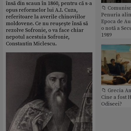
însă din scaun în 1860, pentru că s-a
📁 Comunis
opus reformelor lui A.I. Cuza,
Penuria ali
referitoare la averile chinoviilor
Epoca de Aur
moldovene. Ce nu reuşeşte însă să
o notă a Sec
rezolve Sofronie, o va face chiar
1989
nepotul acestuia Sofronie,
Constantin Miclescu.
📁 Grecia An
Cine a fost 
Odiseei?