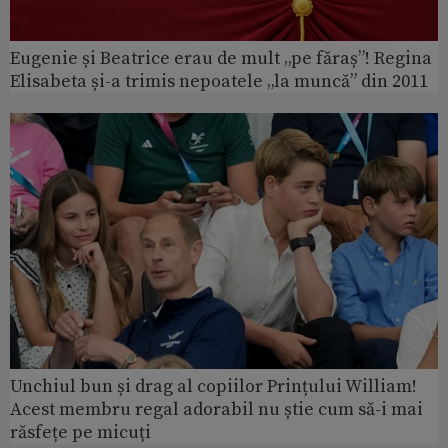
Eugenie și Beatrice erau de mult „pe făraș”! Regina
Elisabeta și-a trimis nepoatele „la muncă” din 2011
Unchiul bun și drag al copiilor Prințului William!
Acest membru regal adorabil nu știe cum să-i mai
răsfețe pe micuți