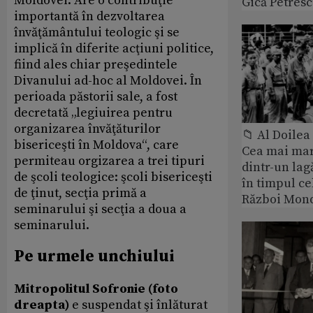
Moldovei. Are o contribuţie
Gică Petres
importantă în dezvoltarea
învăţământului teologic şi se
implică în diferite acţiuni politice,
fiind ales chiar preşedintele
Divanului ad-hoc al Moldovei. În
perioada păstorii sale, a fost
decretată „legiuirea pentru
organizarea învăţăturilor
📁 Al Doile
bisericeşti în Moldova“, care
Cea mai ma
permiteau orgizarea a trei tipuri
dintr-un lag
de şcoli teologice: şcoli bisericeşti
în timpul ce
de ţinut, secţia primă a
Război Mond
seminarului şi secţia a doua a
seminarului.
Pe urmele unchiului
Mitropolitul Sofronie (foto
dreapta)
e suspendat şi înlăturat