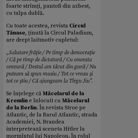
foarte strîmţi, pantofi din azbest,
cu talpa dublă.
Cu toate acestea, revista
Circul
Tănase
, ţinută la Circul Paladium,
are drept laitmotiv cupletul:
„Salutare frăţie / Pe timp de democraţie
/ Că pe timp de dictatură / Cu onorata
cenzură / Destul am tăcut din gură / Nu
puteam să spun musiu / Tot ce vreau şi
tot ce ştiu / Că ajungeam la Tîrgu Jiu”.
Se înţelege că
Măcelarul de la
Kremlin
e înlocuit cu
Măcelarul
de la Berlin
. În revista Stroe pe
Atlantic, de la Barul Atlantic, strada
Academiei, N. Brandea
interpretează sceneta Hitler la
mormîntul lui Napoleon. În rolul