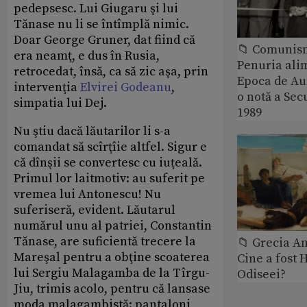
pedepsesc. Lui Giugaru şi lui
Tănase nu li se întîmplă nimic.
Doar George Gruner, dat fiind că
📁 Comunis
era neamţ, e dus în Rusia,
Penuria ali
retrocedat, însă, ca să zic aşa, prin
Epoca de Aur
intervenţia
Elvirei Godeanu
,
o notă a Sec
simpatia lui Dej.
1989
Nu ştiu dacă lăutarilor li s-a
comandat să scîrţîie altfel. Sigur e
că dînşii se convertesc cu iuţeală.
Primul lor laitmotiv: au suferit pe
vremea lui Antonescu! Nu
suferiseră, evident. Lăutarul
numărul unu al patriei, Constantin
Tănase, are suficientă trecere la
📁 Grecia An
Mareşal pentru a obţine scoaterea
Cine a fost 
lui Sergiu Malagamba de la Tîrgu-
Odiseei?
Jiu, trimis acolo, pentru că lansase
moda malagambistă: pantaloni