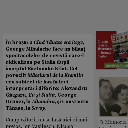
În broşura
Cînd Tănase era Rege
,
George Mihalache face un bilanţ
spectacolelor de revistă care-l
ridiculizau pe Stalin după
începtul Războiului Sfînt. Cel
poreclit
Măcelarul de la Kremlin
era subiect de haz în trei
interpretări diferite: Alexandru
Giugaru,
Eu şi Stalin
, George
Gruner, la
Alhambra
, şi Constantin
Tănase, la
Savoy
.
Compozitorii nu se lasă nici ei mai
📁 Memoria 
prejos. Ion Vasilescu, Nicuşor