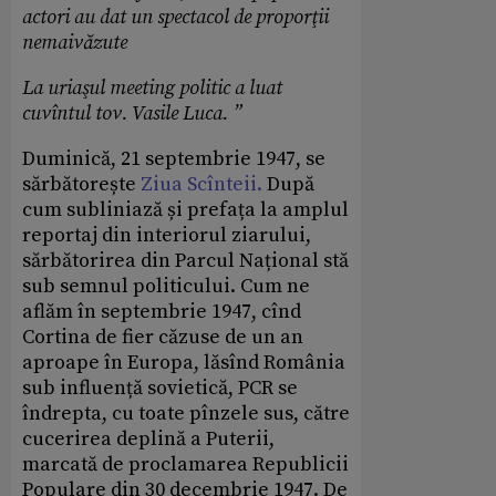
actori au dat un spectacol de proporţii
nemaivăzute
La uriaşul meeting politic a luat
cuvîntul tov. Vasile Luca. ”
Duminică, 21 septembrie 1947, se
sărbătorește
Ziua Scînteii.
După
cum subliniază și prefața la amplul
reportaj din interiorul ziarului,
sărbătorirea din Parcul Național stă
sub semnul politicului. Cum ne
aflăm în septembrie 1947, cînd
Cortina de fier căzuse de un an
aproape în Europa, lăsînd România
sub influență sovietică, PCR se
îndrepta, cu toate pînzele sus, către
cucerirea deplină a Puterii,
marcată de proclamarea Republicii
Populare din 30 decembrie 1947. De