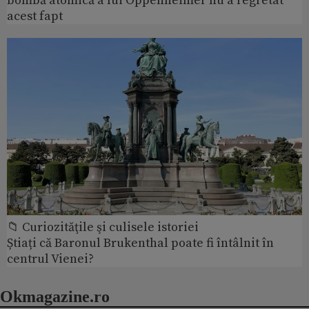
bombă atomică a lui Oppenheimer nu a regretat
acest fapt
📁 Curiozităţile şi culisele istoriei
Știați că Baronul Brukenthal poate fi întâlnit în
centrul Vienei?
Okmagazine.ro