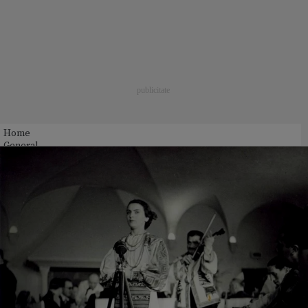
Home
General