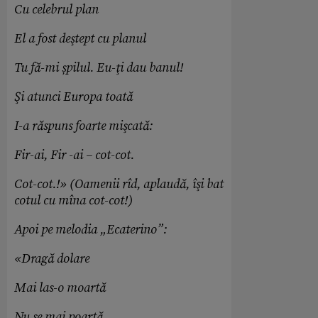
Cu celebrul plan
El a fost deştept cu planul
Tu fă-mi șpilul. Eu-ţi dau banul!
Şi atunci Europa toată
I-a răspuns foarte mişcată:
Fir-ai, Fir -ai – cot-cot.
Cot-cot.!» (Oamenii rîd, aplaudă, îşi bat
cotul cu mîna cot-cot!)
Apoi pe melodia „Ecaterino”:
«Dragă dolare
Mai las-o moartă
Nu se mai poartă