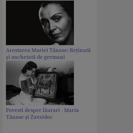
Arestarea Mariei Tănase: Reținută
și anchetată de germani
Povesti despre lăurari - Maria
Tănase și Zavaidoc