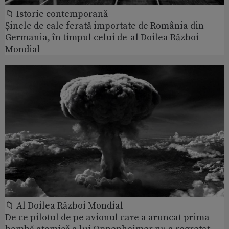
📁 Istorie contemporană
Șinele de cale ferată importate de România din
Germania, în timpul celui de-al Doilea Război
Mondial
📁 Al Doilea Război Mondial
De ce pilotul de pe avionul care a aruncat prima