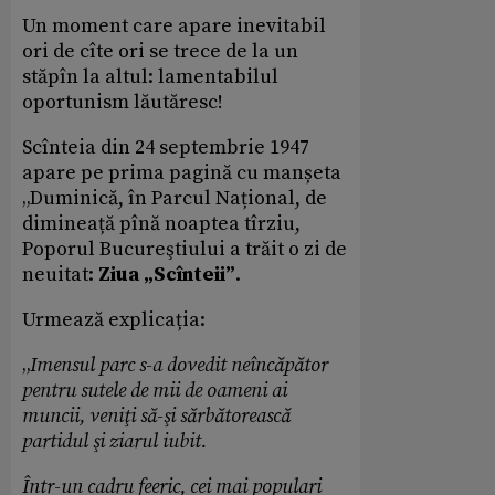
Un moment care apare inevitabil
ori de cîte ori se trece de la un
stăpîn la altul: lamentabilul
oportunism lăutăresc!
Scînteia din 24 septembrie 1947
apare pe prima pagină cu manșeta
„Duminică, în Parcul Național, de
dimineață pînă noaptea tîrziu,
Poporul Bucureştiului a trăit o zi de
neuitat:
Ziua „Scînteii”
.
Urmează explicația:
„
Imensul parc s-a dovedit neîncăpător
pentru sutele de mii de oameni ai
muncii, veniţi să-şi sărbătorească
partidul şi ziarul iubit.
Într-un cadru feeric, cei mai populari