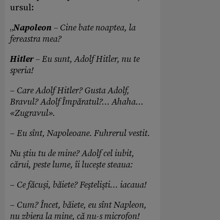
ursul:
„
Napoleon
– Cine bate noaptea, la
fereastra mea?
Hitler
– Eu sunt, Adolf Hitler, nu te
speria!
–
Care Adolf Hitler? Gusta Adolf,
Bravul? Adolf Împăratul?… Ahaha…
«Zugravul».
–
Eu sînt, Napoleoane. Fuhrerul vestit.
Nu ştiu tu de mine? Adolf cel iubit,
cărui, peste lume, îi luceşte steaua:
–
Ce făcuşi, băiete? Feştelişti… iacaua!
–
Cum? Încet, băiete, eu sînt Napleon,
nu zbiera la mine, că nu-s microfon!