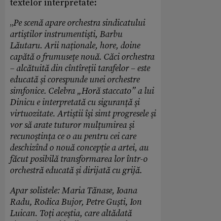
textelor interpretate:
„
Pe scenă apare orchestra sindicatului
artiştilor instrumentişti, Barbu
Lăutaru. Arii naţionale, hore, doine
capătă o frumuseţe nouă. Căci orchestra
– alcătuită din cîntîreţii tarafelor – este
educată şi corespunde unei orchestre
simfonice. Celebra „Horă staccato” a lui
Dinicu e interpretată cu siguranţă şi
virtuozitate. Artiştii îşi simt progresele şi
vor să arate tuturor mulţumirea şi
recunoştinţa ce o au pentru cei care
deschizînd o nouă concepţie a artei, au
făcut posibilă transformarea lor într-o
orchestră educată şi dirijată cu grijă.
Apar solistele: Maria Tănase, Ioana
Radu, Rodica Bujor, Petre Guști, Ion
Luican. Toţi aceştia, care altădată