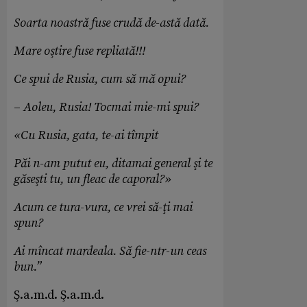
Soarta noastră fuse crudă de-astă dată.
Mare oştire fuse repliată!!!
Ce spui de Rusia, cum să mă opui?
–
Aoleu, Rusia! Tocmai mie-mi spui?
«Cu Rusia, gata, te-ai tîmpit
Păi n-am putut eu, ditamai general şi te
găseşti tu, un fleac de caporal?»
Acum ce tura-vura, ce vrei să-ţi mai
spun?
Ai mîncat mardeala. Să fie-ntr-un ceas
bun.”
Ş.a.m.d. Ş.a.m.d.