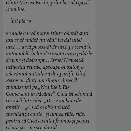
Cîntă Mircea Buciu, prim bas al Operei
Române.
–
Îmi place!
Se aude zarvă mare! Dintr-odată! staţi
jos! ce e? unde? nu văd? ba da! uite!
urcă… urcă pe scenă! Se urcă pe scenă în
automobil: în loc de capotă are o pălărie
de paie şi dedesupt… Stroe! Urmează
neîncetat repede, aproape obositor, o
adevărată mitralieră de apariţii. Gică
Petrescu, dintr-un singur cîntec îl
stabilizează pe „Nea Ilie I. Ilie
Comersant în băcănie”. Cînd îşi schimbă
cocoşeii întreabă: „De ce au băncile
gratii? – „Ca să se obişnuiască
speculanţii cu ele” şi lumea rîde, rîde,
pentru că Gică a cîntat frumos şi pentru
că aşa şi e cu speculanţii.