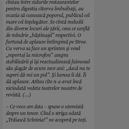
cîntau între zidurile restaurantelor
pentru digestia cîtorva îmbuibaţi, au
ocazia să cunoască poporul, publicul cel
mare cel înţelegător. Se cîntă melodii
din diverse locuri ale ţării, ceea ce umflă
de mîndrie „băştinaşii” respectivi. O
furtună de aplauze întîmpină pe Stroe.
Cu verva sa face un sprinten şi vesel
„reportaj la microfon” asupra
stabilizării şi îşi reactualizează faimosul
său şlagăr de acum zece ani: „dacă nu te
superi dă-mi un pol”. Şi lumea îi dă. Îi
dă aplauze. Atîtea cîte n-a avut încă
niciodată vedeta teatrelor noastre de
revistă. (…)
–
Ce voce are ăsta – spune o utemistă
despre un tenor. Cînd o striga odată
„Trăiască Scînteia!” ne acoperă pe toţi.