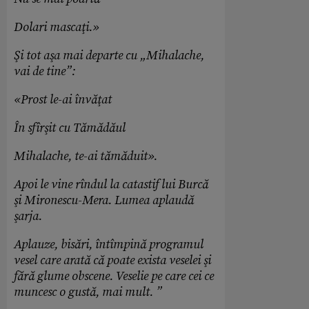
Dolari mascaţi.»
Şi tot aşa mai departe cu „Mihalache,
vai de tine”:
«Prost le-ai învăţat
În sfîrşit cu Tămădăul
Mihalache, te-ai tămăduit».
Apoi le vine rîndul la catastif lui Burcă
şi Mironescu-Mera. Lumea aplaudă
şarja.
Aplauze, bisări, întîmpină programul
vesel care arată că poate exista veselei şi
fără glume obscene. Veselie pe care cei ce
muncesc o gustă, mai mult. ”