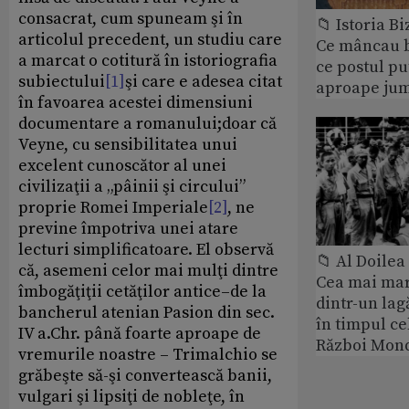
consacrat, cum spuneam şi în
📁 Istoria B
articolul precedent, un studiu care
Ce mâncau bi
a marcat o cotitură în istoriografia
ce postul p
subiectului
[1]
şi care e adesea citat
aproape jum
în favoarea acestei dimensiuni
documentare a romanului;doar că
Veyne, cu sensibilitatea unui
excelent cunoscător al unei
civilizaţii a „pâinii şi circului”
proprie Romei Imperiale
[2]
, ne
previne împotriva unei atare
lecturi simplificatoare. El observă
📁 Al Doile
că, asemeni celor mai mulţi dintre
Cea mai ma
îmbogăţiţii cetăţilor antice–de la
dintr-un lag
bancherul atenian Pasion din sec.
în timpul ce
IV a.Chr. până foarte aproape de
Război Mond
vremurile noastre – Trimalchio se
grăbeşte să-şi convertească banii,
vulgari şi lipsiţi de nobleţe, în