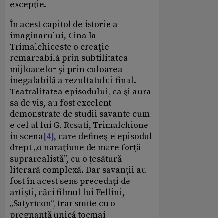
excepţie.
În acest capitol de istorie a
imaginarului, Cina la
Trimalchioeste o creaţie
remarcabilă prin subtilitatea
mijloacelor şi prin culoarea
inegalabilă a rezultatului final.
Teatralitatea episodului, ca şi aura
sa de vis, au fost excelent
demonstrate de studii savante cum
e cel al lui G. Rosati, Trimalchione
in scena
[4]
, care defineşte episodul
drept „o naraţiune de mare forţă
suprarealistă”, cu o ţesătură
literară complexă. Dar savanţii au
fost în acest sens precedaţi de
artişti, căci filmul lui Fellini,
„Satyricon”, transmite cu o
pregnanţă unică tocmai