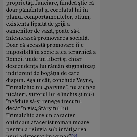
proprietăţi funciare, fiindcă ştie că
doar pământul şi corelatul lui în
planul comportamentelor, otium,
existenţa lipsită de griji a
oamenilor de vază, poate să-i
înlesnească promovarea socială.
Doar că această promovare îi e
imposibilă în societatea ierarhică a
Romei, unde un libert şi chiar
descendenţa lui rămân stigmatizaţi
indiferent de bogăţia de care
dispun. Aşa încât, conchide Veyne,
Trimalchio nu „parvine”, nu ajunge
nicăieri, viitorul lui e închis şi nu-i
îngăduie să-şi renege trecutul
decât în vis:„Sfârşitul lui
Trimalchio are un caracter
oniric:un afacerist roman moare
pentru a reînvia sub înfăţişarea
unui aristocrat imaginar”
[3]
.