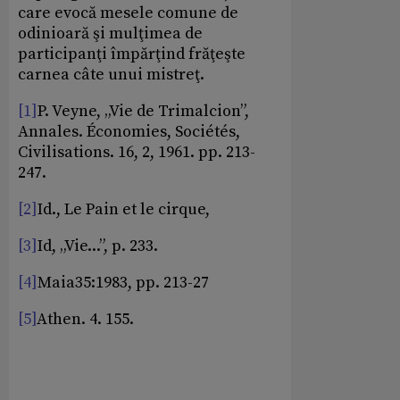
care evocă mesele comune de
odinioară şi mulţimea de
participanţi împărţind frăţeşte
carnea câte unui mistreţ.
[1]
P. Veyne, „Vie de Trimalcion”,
Annales. Économies, Sociétés,
Civilisations. 16, 2, 1961. pp. 213-
247.
[2]
Id., Le Pain et le cirque,
[3]
Id, „Vie...”, p. 233.
[4]
Maia35:1983, pp. 213-27
[5]
Athen. 4. 155.