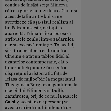
condus de însăşi zeiţa Minerva
către o glorie nepieritoare. Chiar şi
acest detaliu ar trebui să ne
avertizeze că aşa-zisul realism al
lui Petronius este, de fapt, o
aparenţă. Trimalchio arborează
atributele zeului într-o zadarnică
dar şi excesivă imitaţie. Tot astfel,
şi satira pe alocurea brutală a
Cineinu e atât un tablou fidel al
uzanţelor contemporane, cât o
hiperbolică punere în scenă a
dispreţului aristocratic faţă de
„clasa de mijloc”:de la megarianul
Theognis la Burghezul gentilom, la
ciocoii lui Filimon sau Duiliu
Zamfirescu, ori, de ce nu, la Marele
Gatsby, acest tip de personaj va
avea o carieră multimilenară de