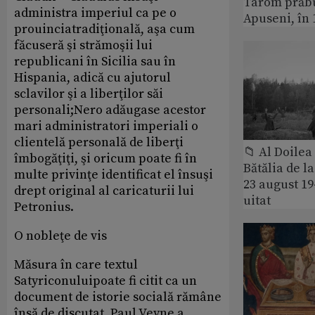
Tarom prăbu
administra imperiul ca pe o
Apuseni, în 
prouinciatradiţională, aşa cum
făcuseră şi strămoşii lui
republicani în Sicilia sau în
Hispania, adică cu ajutorul
sclavilor şi a liberţilor săi
personali;Nero adăugase acestor
mari administratori imperiali o
clientelă personală de liberţi
📁 Al Doile
îmbogăţiţi, şi oricum poate fi în
Bătălia de l
multe privinţe identificat el însuşi
23 august 1
drept original al caricaturii lui
uitat
Petronius.
O nobleţe de vis
Măsura în care textul
Satyriconuluipoate fi citit ca un
document de istorie socială rămâne
însă de discutat. Paul Veyne a