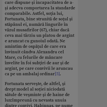
care dispune şi incapacitatea de a-
şi adecva comportarea la standarde
comparabile. Astfel, soţia lui,
Fortunata, bine strunită de soţul şi
stăpânul ei, numără lingurile în
văzul musafirilor (67), chiar dacă
ceva mai târziu un platou de argint
e aruncat cu gunoiul odată. Ne
amintim de ospăţul de care era
învinuit cândva Alexandru cel
Mare, cu felurile de mâncare
învelite în foi subţiri de aur şi de
argint, pe care convivii le aruncau
ca pe un ambalaj ordinar
[5]
.
Fortunata serveşte, de altfel, şi
drept model al soţiei niciodată
sătule de veşminte şi de haine de
lux:împreună cu nevasta unuia
dintre convivi, Habinnas, pe nume