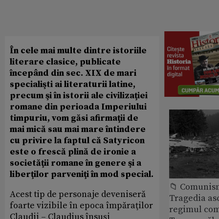
În cele mai multe dintre istoriile
literare clasice, publicate
începând din sec. XIX de mari
specialişti ai literaturii latine,
precum şi în istorii ale civilizaţiei
romane din perioada Imperiului
timpuriu, vom găsi afirmaţii de
mai mică sau mai mare întindere
cu privire la faptul că Satyricon
este o frescă plină de ironie a
societăţii romane în genere şi a
liberţilor parveniţi în mod special.
📁 Comunis
Acest tip de personaje deveniseră
Tragedia as
foarte vizibile în epoca împăraţilor
regimul com
Claudii – Claudius însuşi