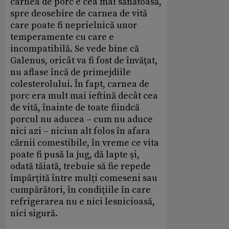
carnea de porc e cea mai sănătoasă,
spre deosebire de carnea de vită
care poate fi neprielnică unor
temperamente cu care e
incompatibilă. Se vede bine că
Galenus, oricât va fi fost de învăţat,
nu aflase încă de primejdiile
colesterolului. În fapt, carnea de
porc era mult mai ieftină decât cea
de vită, înainte de toate fiindcă
porcul nu aducea – cum nu aduce
nici azi – niciun alt folos în afara
cărnii comestibile, în vreme ce vita
poate fi pusă la jug, dă lapte şi,
odată tăiată, trebuie să fie repede
împărţită între mulţi comeseni sau
cumpărători, în condiţiile în care
refrigerarea nu e nici lesnicioasă,
nici sigură.