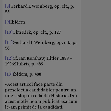
[8]
Gerhard L Weinberg, op. cit., p.
55
[9]
Ibidem
[10]
Tim Kirk, op. cit., p. 127
[11]
Gerhard L Weinberg, op. cit., p.
56
[12]
Cf. Ian Kershaw, Hitler 1889 –
1936:Hubris, p. 489
[13]
Ibidem, p. 488
«Acest articol face parte din
preselectia candidatilor pentru un
internship in redactia Historia. Din
acest motiv le-am publicat asa cum
le-am primit de la candidati.