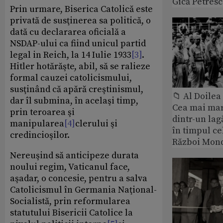
Gică Petres
Prin urmare, Biserica Catolică este
privată de susţinerea sa politică, o
dată cu declararea oficială a
NSDAP-ului ca fiind unicul partid
legal in Reich, la 14 Iulie 1933
[3]
.
Hitler hotărăşte, abil, să se ralieze
formal cauzei catolicismului,
susţinând că apără creştinismul,
📁 Al Doile
dar îl submina, în acelaşi timp,
Cea mai ma
prin teroarea şi
dintr-un lag
manipularea
[4]
clerului şi
în timpul ce
credincioşilor.
Război Mond
Nereuşind să anticipeze durata
noului regim, Vaticanul face,
aşadar, o concesie, pentru a salva
Catolicismul în Germania Naţional-
Socialistă, prin reformularea
statutului Bisericii Catolice la