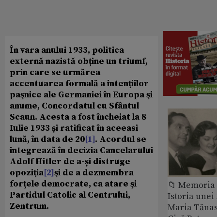
În vara anului 1933, politica
externă nazistă obține un triumf,
prin care se urmărea
accentuarea formală a intenţiilor
paşnice ale Germaniei în Europa şi
anume, Concordatul cu Sfântul
Scaun. Acesta a fost încheiat la 8
Iulie 1933 și ratificat în aceeasi
lună, în data de 20
[1]
. Acordul se
integrează în decizia Cancelarului
Adolf Hitler de a-și distruge
opoziţia
[2]
şi de a dezmembra
forţele democrate, ca atare şi
📁 Memoria 
Partidul Catolic al Centrului,
Istoria unei 
Zentrum.
Maria Tănase