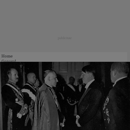
Home
General