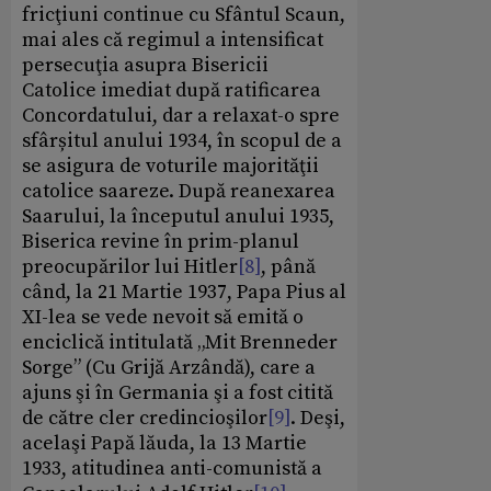
fricţiuni continue cu Sfântul Scaun,
mai ales că regimul a intensificat
persecuţia asupra Bisericii
Catolice imediat după ratificarea
Concordatului, dar a relaxat-o spre
sfârșitul anului 1934, în scopul de a
se asigura de voturile majorităţii
catolice saareze. După reanexarea
Saarului, la începutul anului 1935,
Biserica revine în prim-planul
preocupărilor lui Hitler
[8]
, până
când, la 21 Martie 1937, Papa Pius al
XI-lea se vede nevoit să emită o
enciclică intitulată „Mit Brenneder
Sorge” (Cu Grijă Arzândă), care a
ajuns şi în Germania şi a fost citită
de către cler credincioşilor
[9]
. Deşi,
acelaşi Papă lăuda, la 13 Martie
1933, atitudinea anti-comunistă a