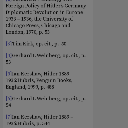
Foreign Policy of Hitler’s Germany –
Diplomatic Revolution in Europe
1933 – 1936, the University of
Chicago Press, Chicago and
London, 1970, p. 53
[3]
Tim Kirk, op. cit., p. 50
[4]
Gerhard L Weinberg, op. cit., p.
53
[5]
Ian Kershaw, Hitler 1889 –
1936:Hubris, Penguin Books,
England, 1999, p. 488
[6]
Gerhard L Weinberg, op. cit., p.
54
[7]
Ian Kershaw, Hitler 1889 –
1936:Hubris, p. 544