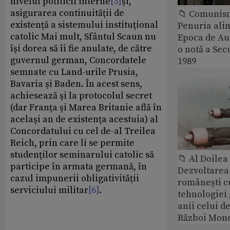
nivelul politicii interne
[5]
şi,
asigurarea continuităţii de
📁 Comunis
existenţă a sistemului instituţional
Penuria ali
catolic Mai mult, Sfântul Scaun nu
Epoca de Aur
îşi dorea să îi fie anulate, de către
o notă a Sec
guvernul german, Concordatele
1989
semnate cu Land-urile Prusia,
Bavaria şi Baden. În acest sens,
achiesează şi la protocolul secret
(dar Franţa şi Marea Britanie află în
acelaşi an de existenţa acestuia) al
Concordatului cu cel de-al Treilea
Reich, prin care li se permite
studenţilor seminarului catolic să
📁 Al Doile
participe în armata germană, în
Dezvoltarea 
cazul impunerii obligativităţii
românești c
serviciului militar
[6]
.
tehnologiei
anii celui d
Război Mond