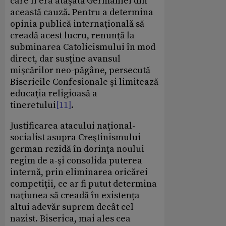
care îi era ataşată Germaniei din
această cauză. Pentru a determina
opinia publică internațională să
creadă acest lucru, renunţă la
subminarea Catolicismului în mod
direct, dar susţine avansul
mişcărilor neo-păgâne, persecută
Bisericile Confesionale şi limitează
educaţia religioasă a
tineretului
[11]
.
Justificarea atacului naţional-
socialist asupra Creştinismului
german rezidă în dorinţa noului
regim de a-şi consolida puterea
internă, prin eliminarea oricărei
competiţii, ce ar fi putut determina
naţiunea să creadă în existența
altui adevăr suprem decât cel
nazist. Biserica, mai ales cea