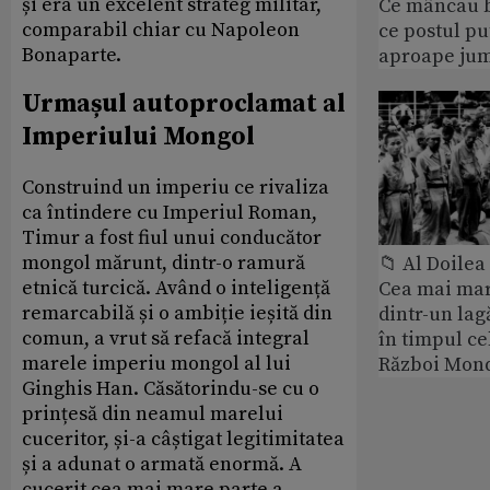
și era un excelent strateg militar,
Ce mâncau bi
comparabil chiar cu Napoleon
ce postul p
Bonaparte.
aproape jum
Urmașul autoproclamat al
Imperiului Mongol
Construind un imperiu ce rivaliza
ca întindere cu Imperiul Roman,
Timur a fost fiul unui conducător
mongol mărunt, dintr-o ramură
📁 Al Doile
etnică turcică. Având o inteligență
Cea mai ma
remarcabilă și o ambiție ieșită din
dintr-un lag
comun, a vrut să refacă integral
în timpul ce
marele imperiu mongol al lui
Război Mond
Ginghis Han. Căsătorindu-se cu o
prințesă din neamul marelui
cuceritor, și-a câștigat legitimitatea
și a adunat o armată enormă. A
cucerit cea mai mare parte a