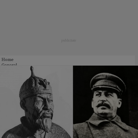
Home
General