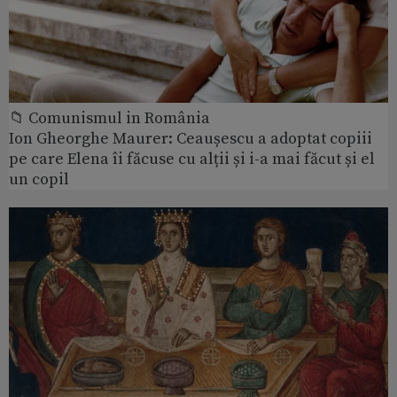
📁 Comunismul in România
Ion Gheorghe Maurer: Ceaușescu a adoptat copiii
pe care Elena îi făcuse cu alții și i-a mai făcut și el
un copil