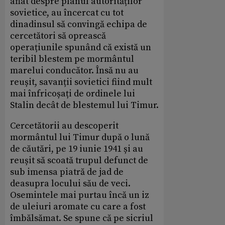
aflat despre planul autorităților
sovietice, au încercat cu tot
dinadinsul să convingă echipa de
cercetători să oprească
operațiunile spunând că există un
teribil blestem pe mormântul
marelui conducător. Însă nu au
reușit, savanții sovietici fiind mult
mai înfricoșați de ordinele lui
Stalin decât de blestemul lui Timur.
Cercetătorii au descoperit
mormântul lui Timur după o lună
de căutări, pe 19 iunie 1941 și au
reușit să scoată trupul defunct de
sub imensa piatră de jad de
deasupra locului său de veci.
Osemintele mai purtau încă un iz
de uleiuri aromate cu care a fost
îmbălsămat. Se spune că pe sicriul