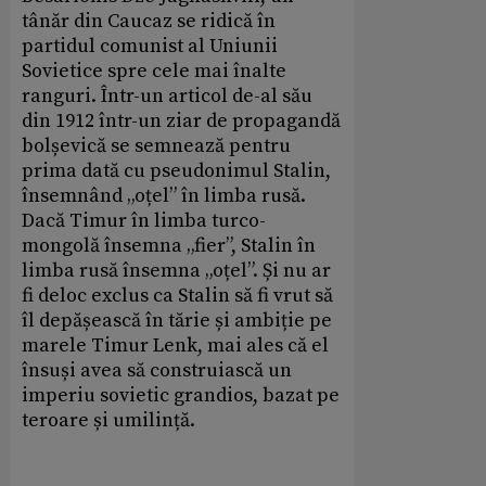
tânăr din Caucaz se ridică în
partidul comunist al Uniunii
Sovietice spre cele mai înalte
ranguri. Într-un articol de-al său
din 1912 într-un ziar de propagandă
bolșevică se semnează pentru
prima dată cu pseudonimul Stalin,
însemnând „oțel” în limba rusă.
Dacă Timur în limba turco-
mongolă însemna „fier”, Stalin în
limba rusă însemna „oțel”. Și nu ar
fi deloc exclus ca Stalin să fi vrut să
îl depășească în tărie și ambiție pe
marele Timur Lenk, mai ales că el
însuși avea să construiască un
imperiu sovietic grandios, bazat pe
teroare și umilință.