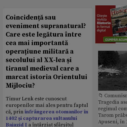
Coincidență sau
eveniment supranatural?
Care este legătura între
cea mai importantă
operațiune militară a
secolului al XX-lea și
tiranul medieval care a
marcat istoria Orientului
Mijlociu?
📁 Comunis
Timur Lenk este cunoscut
Tragedia as
europenilor mai ales pentru faptul
regimul com
că, prin
înfrângerea otomanilor în
Tarom prăbu
1402 și capturarea sultanului
Apuseni, în 
Baiazid I
a întârziat sfârșitul