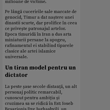
milioane de victime.
Pe lângă cuceririle sale marcate de
genocid, Timur a dat naștere unei
dinastii scurte, dar prolifice în ceea
ce privește patronajul artelor.
Epoca timuridă în Iran a dus arta
miniaturii persane la apogeu,
rafinamentul ei stabilind tiparele
clasice ale artei islamice
universale.
Un tiran model pentru un
dictator
La peste șase secole distanță, un alt
personaj politic remarcabil,
cunoscut pentru ambiția și
cruzimea sa se ridică în Est: Ioseb
Besarionis Dze Jughashvili, un