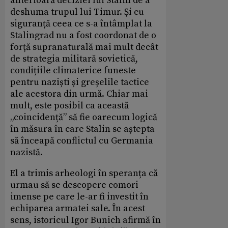
anterioară deciziei lui Stalin de a
deshuma trupul lui Timur. Și cu
siguranță ceea ce s-a întâmplat la
Stalingrad nu a fost coordonat de o
forță supranaturală mai mult decât
de strategia militară sovietică,
condițiile climaterice funeste
pentru naziști și greșelile tactice
ale acestora din urmă. Chiar mai
mult, este posibil ca această
„coincidență” să fie oarecum logică
în măsura în care Stalin se aștepta
să înceapă conflictul cu Germania
nazistă.
El a trimis arheologi în speranța că
urmau să se descopere comori
imense pe care le-ar fi investit în
echiparea armatei sale. În acest
sens, istoricul Igor Bunich afirmă în