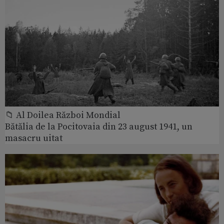
📁 Al Doilea Război Mondial
Bătălia de la Pocitovaia din 23 august 1941, un
masacru uitat