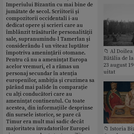
Imperiului Bizantin cu mai bine de
jumătate de secol. Scriitorii și
compozitorii occidentali i-au
dedicat opere și scrieri care au
îmblânzit trăsăturile personalității
sale, supranumindu-l Tamerlan și
considerându-l un viteaz luptător
📁 Al Doile
împotriva amenințării otomane.
Bătălia de l
Pentru că nu a amenințat Europa
23 august 1
acelor vremuri, el a rămas un
uitat
personaj secundar în atenția
europenilor, ambiția și cruzimea sa
părând mai palide în comparație
cu alți conducători care au
amenințat continentul. Cu toate
acestea, din informațiile desprinse
din sursele istorice, se pare că
Timur era mult mai sadic decât
majoritatea invadatorilor Europei
📁 Istoria B