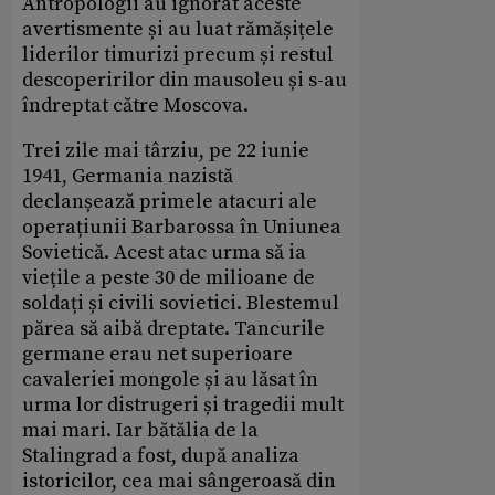
Antropologii au ignorat aceste
avertismente și au luat rămășițele
liderilor timurizi precum și restul
descoperirilor din mausoleu și s-au
îndreptat către Moscova.
Trei zile mai târziu, pe 22 iunie
1941, Germania nazistă
declanșează primele atacuri ale
operațiunii Barbarossa în Uniunea
Sovietică. Acest atac urma să ia
viețile a peste 30 de milioane de
soldați și civili sovietici. Blestemul
părea să aibă dreptate. Tancurile
germane erau net superioare
cavaleriei mongole și au lăsat în
urma lor distrugeri și tragedii mult
mai mari. Iar bătălia de la
Stalingrad a fost, după analiza
istoricilor, cea mai sângeroasă din