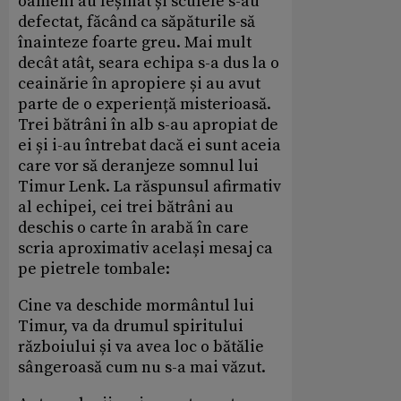
oameni au leșinat și sculele s-au
defectat, făcând ca săpăturile să
înainteze foarte greu. Mai mult
decât atât, seara echipa s-a dus la o
ceainărie în apropiere și au avut
parte de o experiență misterioasă.
Trei bătrâni în alb s-au apropiat de
ei și i-au întrebat dacă ei sunt aceia
care vor să deranjeze somnul lui
Timur Lenk. La răspunsul afirmativ
al echipei, cei trei bătrâni au
deschis o carte în arabă în care
scria aproximativ același mesaj ca
pe pietrele tombale:
Cine va deschide mormântul lui
Timur, va da drumul spiritului
războiului și va avea loc o bătălie
sângeroasă cum nu s-a mai văzut.