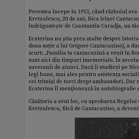
Povestea începe în 1913, când războiul era 
Kretzulescu, 20 de ani, fiica Irinei Cantacuz
îndrăgostește de Constantin Caradja, un tână
Ecaterina nu știa prea multe despre istoria
doua soţie a lui Grigore Cantacuzino), a dus
scurt: „Familia ta cantacuzină a venit în Ro
sunt aici din timpuri imemoriale. În secolul
suveranii de atunci. Dacă îi studiezi pe Nic
legi bune, mai ales pentru asistenţa social
cei trimiși de turci drept ambasadori. Dar n-
Ecaterina îl menţionează în autobiografie e
Căsătoria a avut loc, cu aprobarea Regelui 
Kretzulescu, fiică de Cantacuzino, a deveni