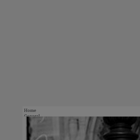
Home
General