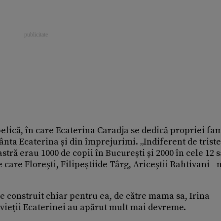
elică, în care Ecaterina Caradja se dedică propriei fami
ânta Ecaterina și din împrejurimi. „Indiferent de trist
tră erau 1000 de copii în București și 2000 în cele 12 s
care Florești, Filipeștiide Târg, Ariceștii Rahtivani –n.
e construit chiar pentru ea, de către mama sa, Irina
vieţii Ecaterinei au apărut mult mai devreme.