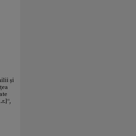
lii și
eţea
ate
r.]“,