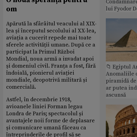
O nouă speranță pentru
Condamnare
om
lui Fyodor 
Apărută la sfârâitul veacului al XIX-
lea și începutul secolului al XX-lea,
aviația a cucerit repede mai toate
sferele activității umane. După ce a
participat la Primul Război
Mondial, noua armă a invadat apoi
și domeniul civil. Franța a fost, fără
📁 Egiptul A
îndoială, pionierul aviației
Anomaliile d
mondiale, deopotrivă militară și
piramidă de
comercială.
ar putea ind
ascunsă
Astfel, în decembrie 1918,
avioanele liniei Forman legau
Londra de Paris; spectacolul și
avantajele noii forme de deplasare
și comunicare umană făceau ca
întreprinderile de profil să se