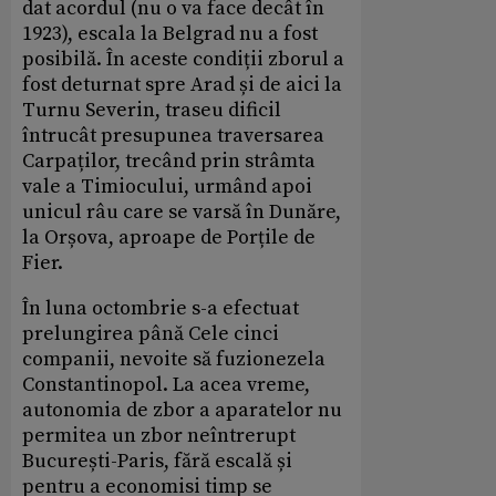
dat acordul (nu o va face decât în
1923), escala la Belgrad nu a fost
posibilă. În aceste condiții zborul a
fost deturnat spre Arad și de aici la
Turnu Severin, traseu dificil
întrucât presupunea traversarea
Carpaților, trecând prin strâmta
vale a Timiocului, urmând apoi
unicul râu care se varsă în Dunăre,
la Orșova, aproape de Porțile de
Fier.
În luna octombrie s-a efectuat
prelungirea până Cele cinci
companii, nevoite să fuzionezela
Constantinopol. La acea vreme,
autonomia de zbor a aparatelor nu
permitea un zbor neîntrerupt
București-Paris, fără escală și
pentru a economisi timp se