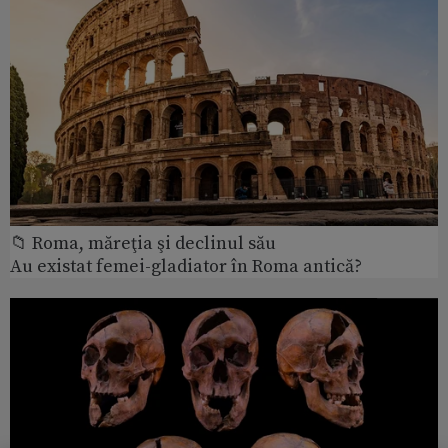
📁 Roma, măreţia şi declinul său
Au existat femei-gladiator în Roma antică?