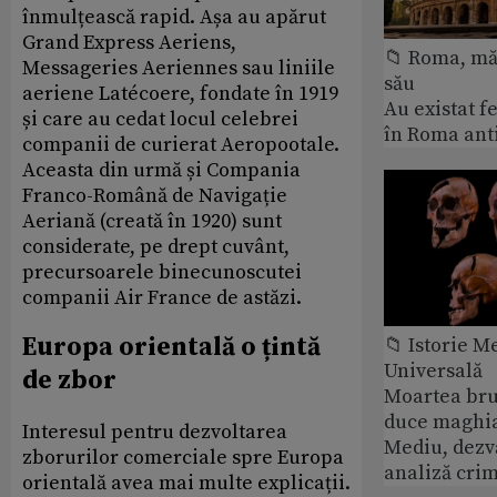
înmulțească rapid. Așa au apărut
Grand Express Aeriens,
📁 Roma, măr
Messageries Aeriennes sau liniile
său
aeriene Latécoere, fondate în 1919
Au existat f
și care au cedat locul celebrei
în Roma ant
companii de curierat Aeropootale.
Aceasta din urmă și Compania
Franco-Română de Navigație
Aeriană (creată în 1920) sunt
considerate, pe drept cuvânt,
precursoarele binecunoscutei
companii Air France de astăzi.
Europa orientală o țintă
📁 Istorie M
Universală
de zbor
Moartea bru
duce maghia
Interesul pentru dezvoltarea
Mediu, dezvă
zborurilor comerciale spre Europa
analiză crim
orientală avea mai multe explicații.