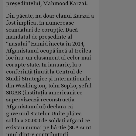
președintelui, Mahmood Karzai.
Din păcate, nu doar clanul Karzai a
fost implicat în numeroase
scandaluri de corupție. Dacă
mandatul de președinte al
“nașului” Hamid înceta în 2014,
Afganistanul ocupă încă al treilea
loc într-un clasament al celor mai
corupte state. In ianuarie, la o
conferință ținută la Centrul de
Studii Strategice și Internaționale
din Washington, John Sopko, șeful
SIGAR (instituția americană ce
supervizează reconstrucția
Afganistanului) declara că
guvernul Statelor Unite plătea
solda a 30.000 de soldați afgani ce
existau numai pe hârtie (SUA sunt
unul dintre contributorii