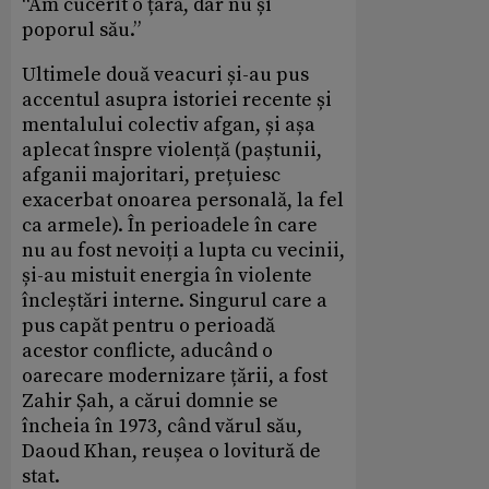
“Am cucerit o țară, dar nu și
poporul său.”
Ultimele două veacuri și-au pus
accentul asupra istoriei recente și
mentalului colectiv afgan, și așa
aplecat înspre violență (paștunii,
afganii majoritari, prețuiesc
exacerbat onoarea personală, la fel
ca armele). În perioadele în care
nu au fost nevoiți a lupta cu vecinii,
și-au mistuit energia în violente
încleștări interne. Singurul care a
pus capăt pentru o perioadă
acestor conflicte, aducând o
oarecare modernizare țării, a fost
Zahir Șah, a cărui domnie se
încheia în 1973, când vărul său,
Daoud Khan, reușea o lovitură de
stat.