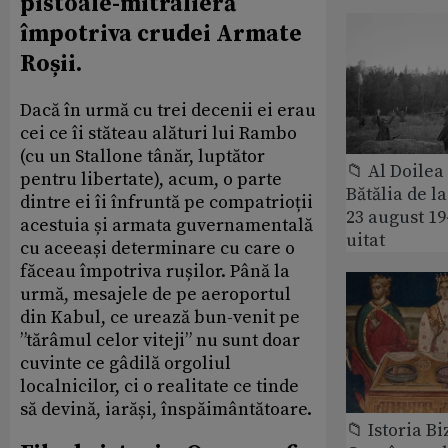
pistoale-mitralieră
împotriva crudei Armate
Roșii.
Dacă în urmă cu trei decenii ei erau
cei ce îi stăteau alături lui Rambo
(cu un Stallone tânăr, luptător
📁 Al Doile
pentru libertate), acum, o parte
Bătălia de l
dintre ei îi înfruntă pe compatrioții
23 august 1
acestuia și armata guvernamentală
uitat
cu aceeași determinare cu care o
făceau împotriva rușilor. Până la
urmă, mesajele de pe aeroportul
din Kabul, ce urează bun-venit pe
”tărâmul celor viteji” nu sunt doar
cuvinte ce gâdilă orgoliul
localnicilor, ci o realitate ce tinde
să devină, iarăși, înspăimântătoare.
📁 Istoria B