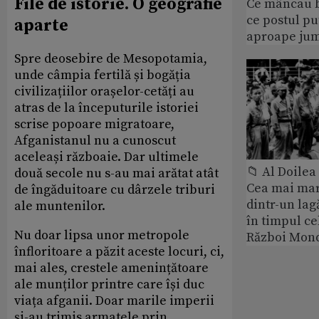
File de istorie. O geografie
Ce mâncau bi
ce postul p
aparte
aproape jum
Spre deosebire de Mesopotamia,
unde câmpia fertilă și bogăția
civilizațiilor orașelor-cetăți au
atras de la începuturile istoriei
scrise popoare migratoare,
Afganistanul nu a cunoscut
aceleași războaie. Dar ultimele
📁 Al Doile
două secole nu s-au mai arătat atât
Cea mai ma
de îngăduitoare cu dârzele triburi
dintr-un lag
ale muntenilor.
în timpul ce
Nu doar lipsa unor metropole
Război Mond
înfloritoare a păzit aceste locuri, ci,
mai ales, crestele amenințătoare
ale munților printre care își duc
viața afganii. Doar marile imperii
și-au trimis armatele prin