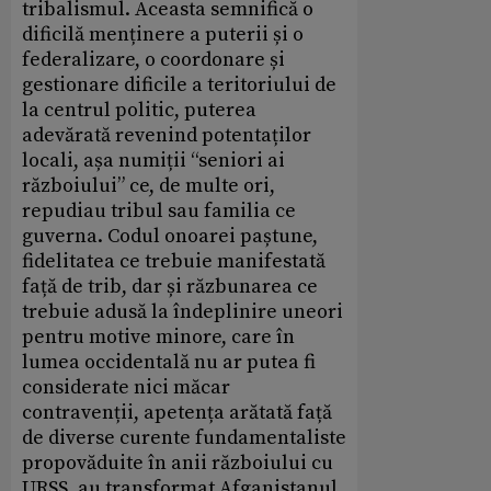
tribalismul. Aceasta semnifică o
dificilă menținere a puterii și o
federalizare, o coordonare și
gestionare dificile a teritoriului de
la centrul politic, puterea
adevărată revenind potentaților
locali, așa numiții “seniori ai
războiului” ce, de multe ori,
repudiau tribul sau familia ce
guverna. Codul onoarei paștune,
fidelitatea ce trebuie manifestată
față de trib, dar și răzbunarea ce
trebuie adusă la îndeplinire uneori
pentru motive minore, care în
lumea occidentală nu ar putea fi
considerate nici măcar
contravenții, apetența arătată față
de diverse curente fundamentaliste
propovăduite în anii războiului cu
URSS, au transformat Afganistanul