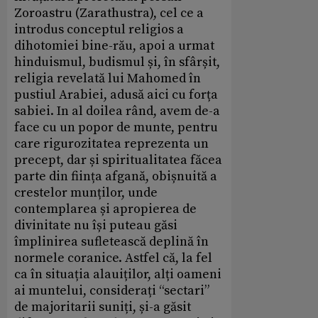
Zoroastru (Zarathustra), cel ce a
introdus conceptul religios a
dihotomiei bine-rău, apoi a urmat
hinduismul, budismul și, în sfârșit,
religia revelată lui Mahomed în
pustiul Arabiei, adusă aici cu forța
sabiei. In al doilea rând, avem de-a
face cu un popor de munte, pentru
care rigurozitatea reprezenta un
precept, dar și spiritualitatea făcea
parte din ființa afgană, obișnuită a
crestelor munților, unde
contemplarea și apropierea de
divinitate nu își puteau găsi
împlinirea sufletească deplină în
normele coranice. Astfel că, la fel
ca în situația alauiților, alți oameni
ai muntelui, considerați “sectari”
de majoritarii suniți, și-a găsit