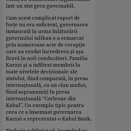
într-un stat greu guvernabil.
Cum acest complicat raport de
forțe nu era suficient, guvernarea
instaurată în urma înlăturării
guvernului taliban s-a remarcat
prin numeroase acte de corupție
care au erodat încrederea și așa
firavă în noii conducători. Familia
Karzai și-a infiltrat membrii la
toate nivelele decizionale ale
statului, fiind comparată, în presa
internațională, cu un clan mafiot,
fiind supranumiți în presa
internațională “Corleone din
Kabul”. Un exemplu tipic pentru
ceea ce a însemnat guvernarea
Karzai a reprezentat-o Kabul Bank.
Trebuie subliniat că, începând cu