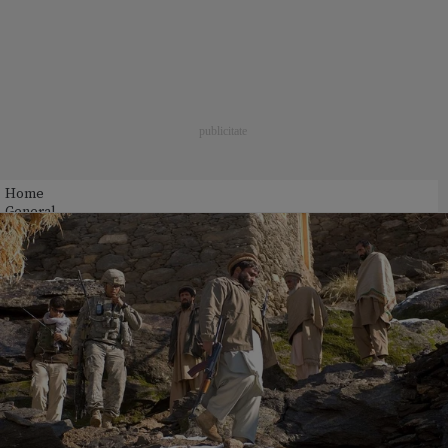
Home
General