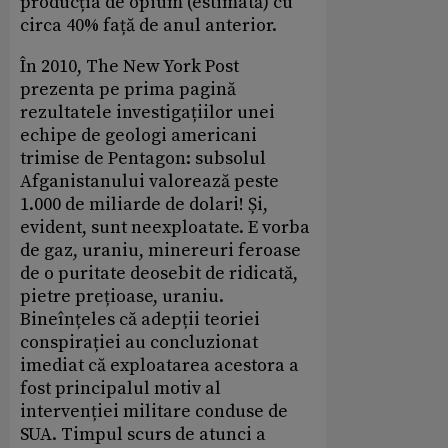
producția de opium (estimată) cu
circa 40% față de anul anterior.
În 2010, The New York Post
prezenta pe prima pagină
rezultatele investigațiilor unei
echipe de geologi americani
trimise de Pentagon: subsolul
Afganistanului valorează peste
1.000 de miliarde de dolari! Și,
evident, sunt neexploatate. E vorba
de gaz, uraniu, minereuri feroase
de o puritate deosebit de ridicată,
pietre prețioase, uraniu.
Bineînțeles că adepții teoriei
conspirației au concluzionat
imediat că exploatarea acestora a
fost principalul motiv al
intervenției militare conduse de
SUA. Timpul scurs de atunci a