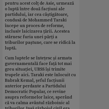
pentru acest colț de Asie, urmează
o luptă între două facțiuni ale
partidului, iar cea câștigătoare,
condusă de Mohammed Taraki
începe un proces de reforme,
inclusiv laicizarea țării. Acestea
stârnesc furia unei părți a
triburilor paștune, care se ridică la
luptă.
Cum luptele se întețesc și armata
guvernamentală face față tot mai
greu situației, URSS își trimite
trupele aici. Taraki este înlocuit cu
Babrak Kemal, șeful facțiunii
anterior perdante a Partidului
Democratic Popular, ce revine
asupra reformelor laice, sperând
că va calma avântul războinic al
triburilor. Insă războiul civil era