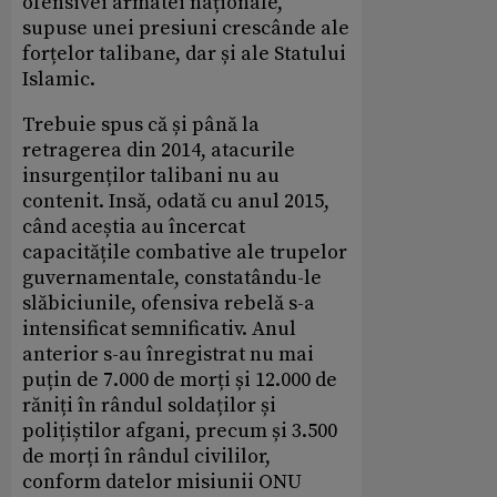
ofensivei armatei naționale,
supuse unei presiuni crescânde ale
forțelor talibane, dar și ale Statului
Islamic.
Trebuie spus că și până la
retragerea din 2014, atacurile
insurgenților talibani nu au
contenit. Insă, odată cu anul 2015,
când aceștia au încercat
capacitățile combative ale trupelor
guvernamentale, constatându-le
slăbiciunile, ofensiva rebelă s-a
intensificat semnificativ. Anul
anterior s-au înregistrat nu mai
puțin de 7.000 de morți și 12.000 de
răniți în rândul soldaților și
polițiștilor afgani, precum și 3.500
de morți în rândul civililor,
conform datelor misiunii ONU