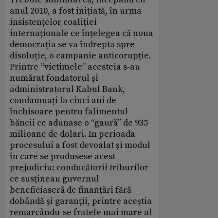
anul 2010, a fost inițiată, în urma
insistențelor coaliției
internaționale ce înțelegea că noua
democrația se va îndrepta spre
disoluție, o campanie anticorupție.
Printre “victimele” acesteia s-au
numărat fondatorul și
administratorul Kabul Bank,
condamnați la cinci ani de
închisoare pentru falimentul
băncii ce adunase o “gaură” de 935
milioane de dolari. In perioada
procesului a fost devoalat și modul
în care se produsese acest
prejudiciu: conducătorii triburilor
ce susțineau guvernul
beneficiaseră de finanțări fără
dobândă și garanții, printre aceștia
remarcându-se fratele mai mare al