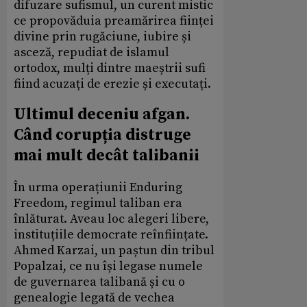
difuzare sufismul, un curent mistic
ce propovăduia preamărirea ființei
divine prin rugăciune, iubire și
asceză, repudiat de islamul
ortodox, mulți dintre maeștrii sufi
fiind acuzați de erezie și executați.
Ultimul deceniu afgan.
Când corupția distruge
mai mult decât talibanii
În urma operațiunii Enduring
Freedom, regimul taliban era
înlăturat. Aveau loc alegeri libere,
instituțiile democrate reînființate.
Ahmed Karzai, un paștun din tribul
Popalzai, ce nu își legase numele
de guvernarea talibană și cu o
genealogie legată de vechea