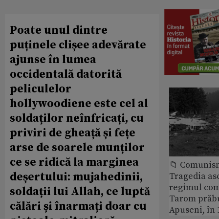
Poate unul dintre
puținele clișee adevărate
ajunse în lumea
occidentală datorită
peliculelor
hollywoodiene este cel al
soldaților neînfricați, cu
priviri de gheață și fețe
arse de soarele munților
ce se ridică la marginea
📁 Comunis
deșertului: mujahedinii,
Tragedia as
regimul com
soldații lui Allah, ce luptă
Tarom prăbu
călări și înarmați doar cu
Apuseni, în 