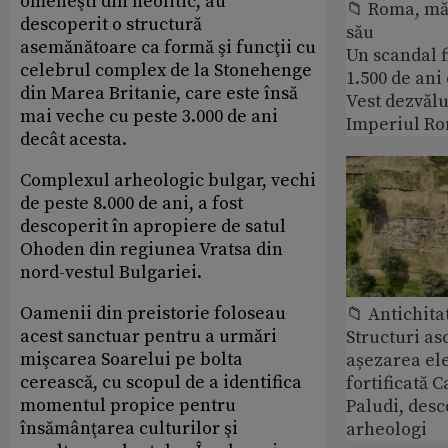
omeneşti din neolitic, au
📁 Roma, măr
descoperit o structură
său
asemănătoare ca formă şi funcţii cu
Un scandal f
celebrul complex de la Stonehenge
1.500 de ani
din Marea Britanie, care este însă
Vest dezvălu
mai veche cu peste 3.000 de ani
Imperiul Ro
decât acesta.
Complexul arheologic bulgar, vechi
de peste 8.000 de ani, a fost
descoperit în apropiere de satul
Ohoden din regiunea Vratsa din
nord-vestul Bulgariei.
Oamenii din preistorie foloseau
📁 Antichita
acest sanctuar pentru a urmări
Structuri a
mişcarea Soarelui pe bolta
așezarea ele
cerească, cu scopul de a identifica
fortificată C
momentul propice pentru
Paludi, desc
însămânţarea culturilor şi
arheologi