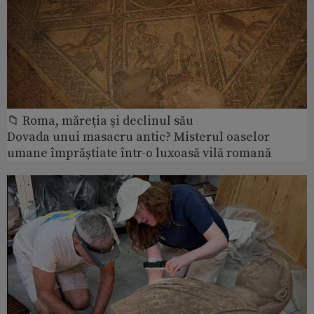
📁 Roma, măreţia şi declinul său
Dovada unui masacru antic? Misterul oaselor
umane împrăștiate într-o luxoasă vilă romană