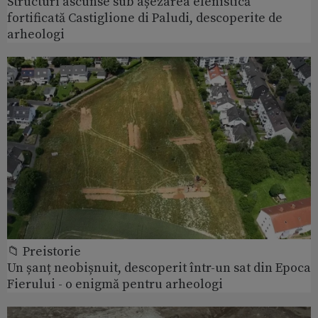
Structuri ascunse sub așezarea elenistică
fortificată Castiglione di Paludi, descoperite de
arheologi
📁 Preistorie
Un șanț neobișnuit, descoperit într-un sat din Epoca
Fierului - o enigmă pentru arheologi