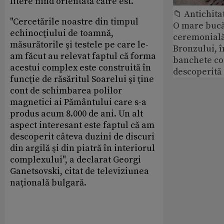
litere fiind orientată către est.
📁 Antichita
"Cercetările noastre din timpul
O mare bucă
echinocţiului de toamnă,
ceremonială
măsurătorile şi testele pe care le-
Bronzului, î
am făcut au relevat faptul că forma
banchete c
acestui complex este construită în
descoperită
funcţie de răsăritul Soarelui şi ţine
cont de schimbarea polilor
magnetici ai Pământului care s-a
produs acum 8.000 de ani. Un alt
aspect interesant este faptul că am
descoperit câteva duzini de discuri
din argilă şi din piatră în interiorul
complexului", a declarat Georgi
Ganetsovski, citat de televiziunea
naţională bulgară.