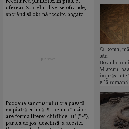
recoltarea plantelor. În plus, ei
ofereau Soarelui diverse ofrande,
sperând să obţină recolte bogate.
📁 Roma, măr
său
Dovada unui
Misterul oa
împrăștiate 
vilă romană
Podeaua sanctuarului era pavată
cu piatră cubică. Structura în sine
are forma literei chirilice "П" ("P"),
partea de jos, deschisă, a acestei