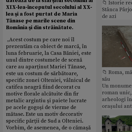
datează de la sfârşitul secolului al
📁 Istorie r
XIX-lea-începutul secolului al XX-
Stânca Pârj
lea şi a fost purtat de Maria
de azi
Tănase pe marile scene din
România şi din străinătate.
„Acest costum pe care noi îl
prezentăm ca obiect de marcă, în
luna februarie, la Casa Băniei, este
unul dintre costumele de scenă
care au aparţinut Mariei Tănase,
📁 Roma, măr
este un costum de sărbătoare,
său
specific zonei Olteniei, vâlnicul de
Un monumen
catifea neagră fiind decorat cu
roman unic,
motive florale alcătuite din fir
arheologi î
metalic argintiu şi paiete lucrate
orașului an
pe acele gogoşi de vierme de
mătase. Este un motiv decorativ
specific părţii de Sud a Olteniei.
Vorbim, de asemenea, de o cămaşă