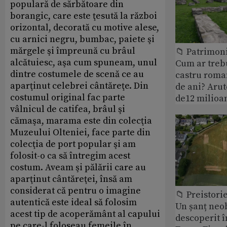
populară de sărbătoare din
borangic, care este ţesută la război
orizontal, decorată cu motive alese,
cu arnici negru, bumbac, paiete şi
mărgele şi împreună cu brâul
📁 Patrimoni
alcătuiesc, aşa cum spuneam, unul
Cum ar treb
dintre costumele de scenă ce au
castru roman
aparţinut celebrei cântăreţe. Din
de ani? Arut
costumul original fac parte
de12 milioan
vâlnicul de catifea, brâul şi
cămaşa, marama este din colecţia
Muzeului Olteniei, face parte din
colecţia de port popular şi am
folosit-o ca să întregim acest
costum. Aveam şi pălării care au
aparţinut cântăreţei, însă am
considerat că pentru o imagine
📁 Preistori
autentică este ideal să folosim
Un șanț neob
acest tip de acoperământ al capului
descoperit î
pe care-l foloseau femeile în