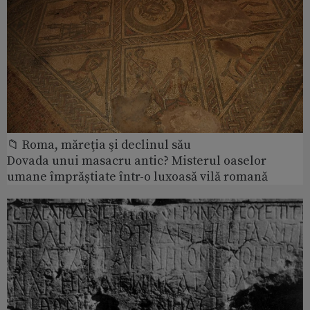
📁 Roma, măreţia şi declinul său
Dovada unui masacru antic? Misterul oaselor
umane împrăștiate într-o luxoasă vilă romană