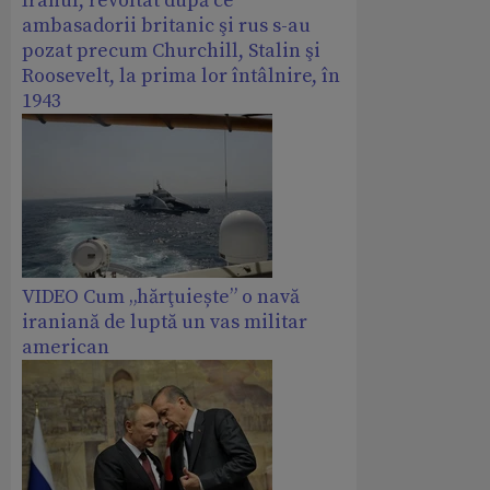
Iranul, revoltat după ce
ambasadorii britanic şi rus s-au
pozat precum Churchill, Stalin şi
Roosevelt, la prima lor întâlnire, în
1943
VIDEO Cum „hărţuiește” o navă
iraniană de luptă un vas militar
american