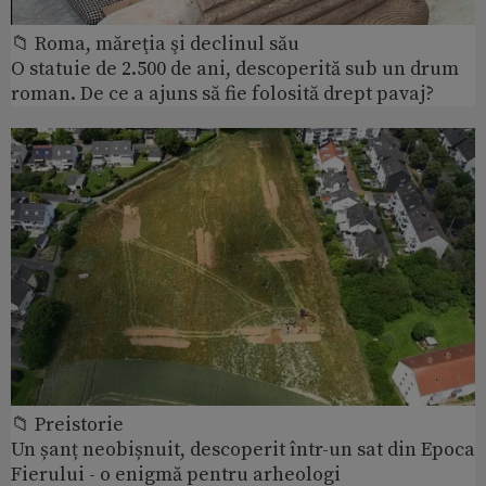
📁 Roma, măreţia şi declinul său
O statuie de 2.500 de ani, descoperită sub un drum
roman. De ce a ajuns să fie folosită drept pavaj?
📁 Preistorie
Un șanț neobișnuit, descoperit într-un sat din Epoca
Fierului - o enigmă pentru arheologi