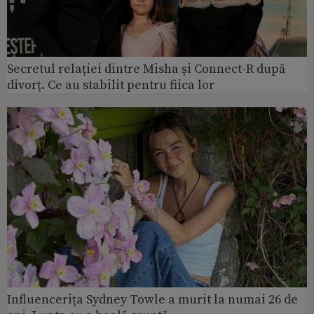
Secretul relației dintre Misha și Connect-R după
divorț. Ce au stabilit pentru fiica lor
Influencerița Sydney Towle a murit la numai 26 de