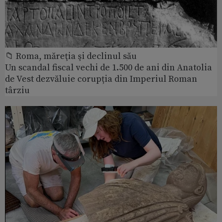
📁 Roma, măreţia şi declinul său
Un scandal fiscal vechi de 1.500 de ani din Anatolia
de Vest dezvăluie corupția din Imperiul Roman
târziu