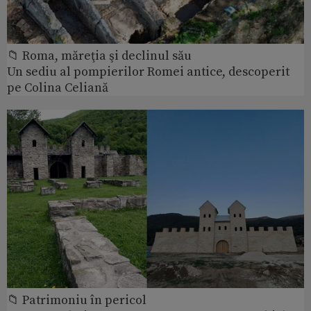
📁 Roma, măreţia şi declinul său
Un sediu al pompierilor Romei antice, descoperit
pe Colina Celiană
📁 Patrimoniu în pericol