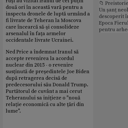
ruşi au vizitat Iranul de cel puţin
📁 Preistori
două ori în această vară pentru a
Un șanț neob
inspecta dronele de luptă urmând a
descoperit î
fi livrate de Teheran la Moscova
Epoca Fierul
care încearcă să-şi consolideze
pentru arhe
arsenalul în faţa armelor
occidentale livrate Ucrainei.
Ned Price a îndemnat Iranul să
accepte revenirea la acordul
nuclear din 2015 - o revenire
susţinută de preşedintele Joe Biden
după retragerea decisă de
predecesorului său Donald Trump.
Purtătorul de cuvânt a mai cerut
Teheranului sa iniţieze o "nouă
relaţie economică cu alte ţări din
lume".