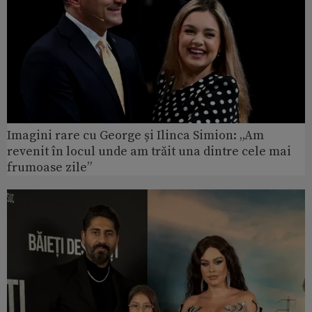
Imagini rare cu George și Ilinca Simion: „Am
revenit în locul unde am trăit una dintre cele mai
frumoase zile”