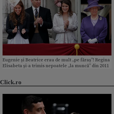
Eugenie și Beatrice erau de mult „pe făraș”! Regina
Elisabeta și-a trimis nepoatele „la muncă” din 2011
Click.ro