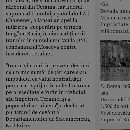
Dar discuţiile s-au concentrat şi pe
său
războiul din Ucraina, iar liderul
Dovada unui
suprem al Iranului, ayatollahul Ali
Misterul oa
Khamenei, a lansat un apel la
împrăștiate 
întărirea "cooperării pe termen
vilă romană
lung" cu Rusia, în ciuda abţinerii
Iranului în cursul unui vot la ONU
condamnând Moscova pentru
invadarea Ucrainei.
"Iranul şi-a unit în prezent destinul
cu un mic număr de ţări care s-au
împodobit cu valul neutralităţii
pentru a-l sprijini în cele din urma
📁 Roma, măr
pe preşedintele Putin în războiul
său
său împotriva Ucrainei şi a
Un scandal f
poporului ucrainean", a declarat
1.500 de ani
purtătorul de cuvânt al
Vest dezvălu
Departamentului de Stat american,
Imperiul Ro
Ned Price.