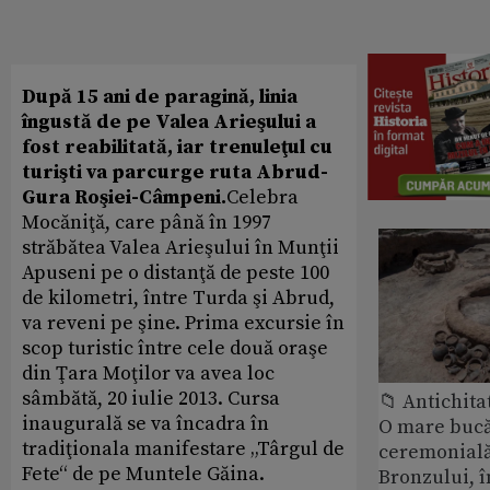
După 15 ani de paragină, linia
îngustă de pe Valea Arieşului a
fost reabilitată, iar trenuleţul cu
turişti va parcurge ruta Abrud-
Gura Roşiei-Câmpeni.
Celebra
Mocăniţă, care până în 1997
străbătea Valea Arieşului în Munţii
Apuseni pe o distanţă de peste 100
de kilometri, între Turda şi Abrud,
va reveni pe şine. Prima excursie în
scop turistic între cele două oraşe
din Ţara Moţilor va avea loc
sâmbătă, 20 iulie 2013. Cursa
📁 Antichita
inaugurală se va încadra în
O mare bucă
tradiţionala manifestare „Târgul de
ceremonială
Fete“ de pe Muntele Găina.
Bronzului, î