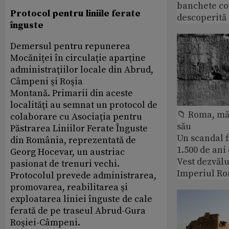
banchete c
Protocol pentru liniile ferate
descoperită
înguste
Demersul pentru repunerea
Mocăniţei în circulaţie aparţine
administraţiilor locale din Abrud,
Câmpeni şi Roşia
Montană. Primarii din aceste
localităţi au semnat un protocol de
📁 Roma, măr
colaborare cu Asociaţia pentru
său
Păstrarea Liniilor Ferate Înguste
Un scandal f
din România, reprezentată de
1.500 de ani
Georg Hocevar, un austriac
Vest dezvălu
pasionat de trenuri vechi.
Imperiul Ro
Protocolul prevede administrarea,
promovarea, reabilitarea şi
exploatarea liniei înguste de cale
ferată de pe traseul Abrud-Gura
Roşiei-Câmpeni.