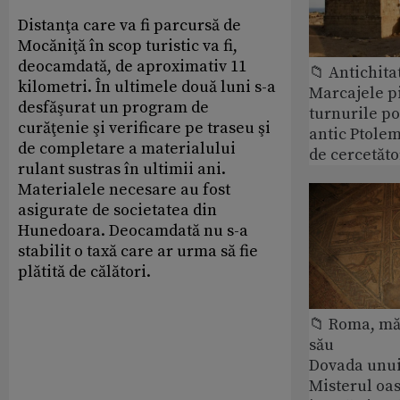
Distanţa care va fi parcursă de
Mocăniţă în scop turistic va fi,
deocamdată, de aproximativ 11
📁 Antichita
kilometri. În ultimele două luni s-a
Marcajele pi
desfăşurat un program de
turnurile po
curăţenie şi verificare pe traseu şi
antic Ptolem
de completare a materialului
de cercetăto
rulant sustras în ultimii ani.
Materialele necesare au fost
asigurate de societatea din
Hunedoara. Deocamdată nu s-a
stabilit o taxă care ar urma să fie
plătită de călători.
📁 Roma, măr
său
Dovada unui
Misterul oa