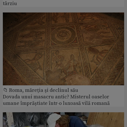
târziu
📁 Roma, măreţia şi declinul său
Dovada unui masacru antic? Misterul oaselor
umane împrăștiate într-o luxoasă vilă romană