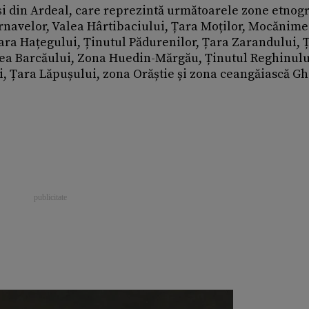
i din Ardeal, care reprezintă următoarele zone etnogr
rnavelor, Valea Hârtibaciului, Țara Moților, Mocănime
ara Hațegului, Ținutul Pădurenilor, Țara Zarandului, 
lea Barcăului, Zona Huedin-Mărgău, Ținutul Reghinulu
i, Țara Lăpușului, zona Orăștie și zona ceangăiască G