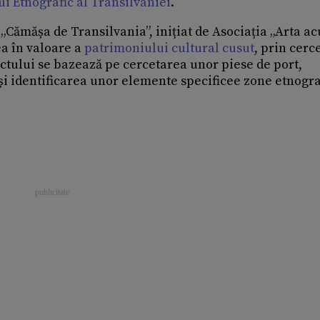
i Etnografic al Transilvaniei
.
„Cămășa de Transilvania”, inițiat de Asociația „Arta ac
ea în valoare a
patrimoniului cultural cusut
, prin cerc
iectului se bazează pe cercetarea unor piese de port,
și identificarea unor elemente specificee zone etnogra