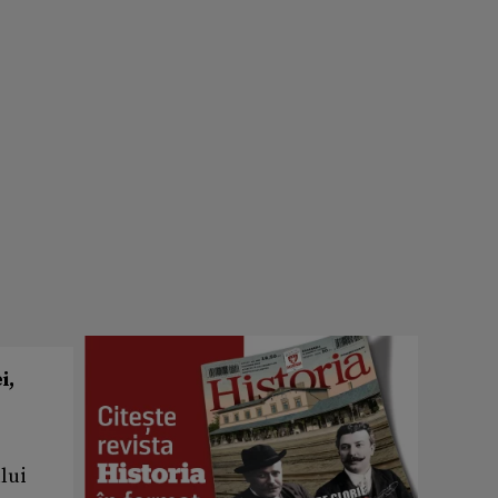
i,
lui