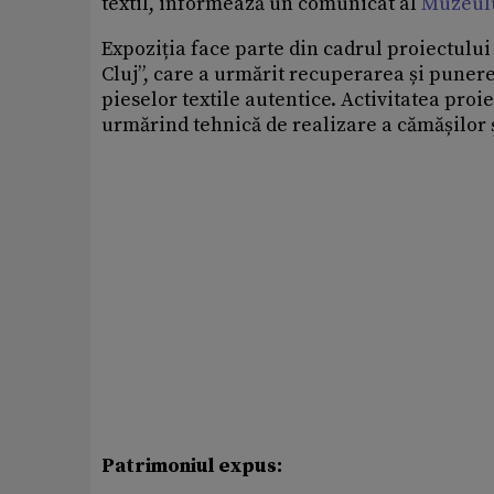
textil, informează un comunicat al
Muzeulu
Expoziția face parte din cadrul proiectului 
Cluj”, care a urmărit recuperarea și puner
pieselor textile autentice. Activitatea pro
urmărind tehnică de realizare a cămășilor 
Patrimoniul expus: