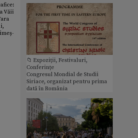
afice:
a Văii
Țara
i,
himeș-
📁 Expoziţii, Festivaluri,
Conferințe
Congresul Mondial de Studii
Siriace, organizat pentru prima
dată în România