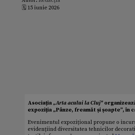
Autor:
Redacția
🗓️ 15 iunie 2026
Asociația
„Arta acului la Cluj"
organizează,
expoziția „Pânze, freamăt și șoapte”, în 
Evenimentul expozițional propune o incurs
evidențiind diversitatea tehnicilor decora