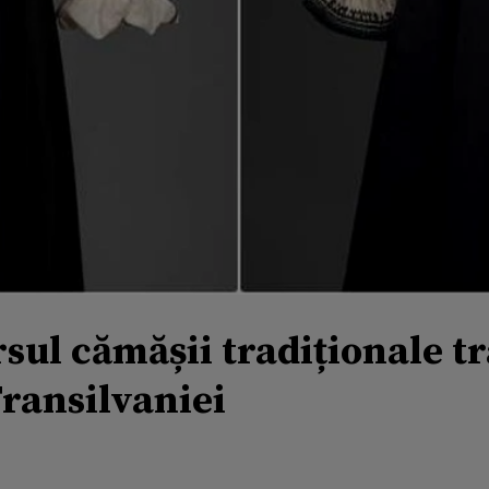
sul cămășii tradiționale t
Transilvaniei