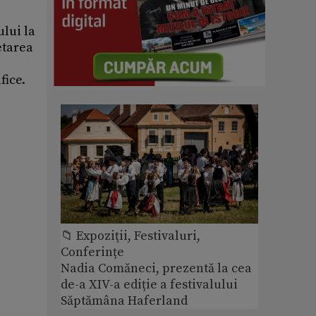
ului la
etarea
fice.
📁 Expoziţii, Festivaluri,
Conferințe
Nadia Comăneci, prezentă la cea
de-a XIV-a ediție a festivalului
Săptămâna Haferland