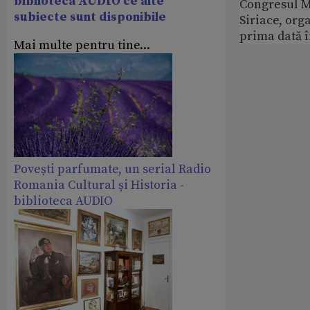
biblioteca AUDIO ce alte
Congresul M
subiecte sunt disponibile
Siriace, org
prima dată 
Mai multe pentru tine...
Povești parfumate, un serial Radio
Romania Cultural și Historia -
biblioteca AUDIO