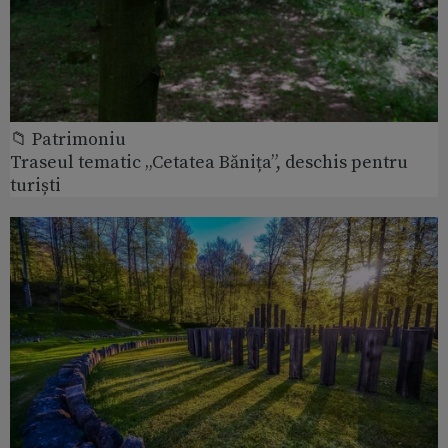
📁 Patrimoniu
Traseul tematic „Cetatea Bănița”, deschis pentru
turiști