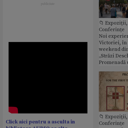
📁 Expoziţii,
Conferințe
Noi experie
Victoriei, î
weekend din
„Străzi Desc
Promenadă 
📁 Expoziţii,
Click aici pentru a asculta în
Conferințe