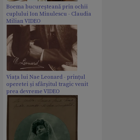
Boema bucureșteană prin ochii
cuplului Ion Minulescu - Claudia
Milian VIDEO
Viața lui Nae Leonard - prințul
operetei și sfârșitul tragic venit
prea devreme VIDEO