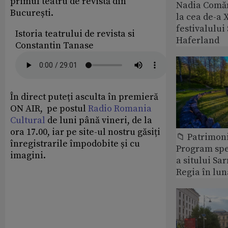
primul teatru de revistă din
Nadia Comăn
București.
la cea de-a X
festivalulu
Istoria teatrului de revista si
Haferland
Constantin Tanase
În direct puteți asculta în premieră
ON AIR, pe postul
Radio Romania
Cultural
de luni până vineri, de la
ora 17.00, iar pe site-ul nostru găsiți
📁 Patrimon
înregistrarile împodobite și cu
Program spec
imagini.
a sitului Sa
Regia în lun