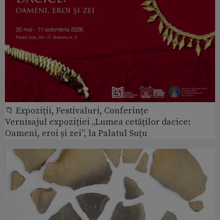
📁 Expoziţii, Festivaluri, Conferințe
Vernisajul expoziției „Lumea cetăților dacice:
Oameni, eroi și zei”, la Palatul Suțu