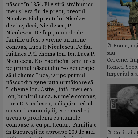
născut în 1854. El e stră-străbunicul
meu şi era fiu de preot, preotul
Nicolae. Fiul preotului Nicolae
devine, deci, Niculescu, P.
Niculescu. De fapt, numele de
familie a fost o vreme un nume
📁 Roma, măr
compus, Luca P. Niculescu. Pe fiul
său
lui Luca P. îl chema Ion. Ion Luca P.
Cei cinci îm
Niculescu. E o tradiţie în familie ca
Romei. Secol
pe primul născut dintr-o generaţie
Imperiul a 
să îl cheme Luca, iar pe primul
născut din generaţia următoare să
îl cheme Ion. Astfel, tatăl meu era
Ion, bunicul Luca. Numele compus,
Luca P. Niculescu, a dispărut când
au venit comuniştii, care cred că
aveau o problemă cu numele
compuse şi cu particula... Familia e
în Bucureşti de aproape 200 de ani.
📁 Curiozităţ