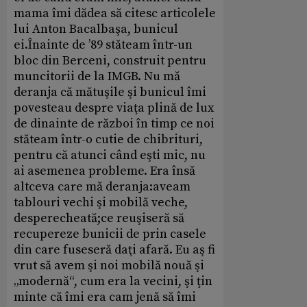
mama îmi dădea să citesc articolele
lui Anton Bacalbaşa, bunicul
ei.Înainte de ’89 stăteam într-un
bloc din Berceni, construit pentru
muncitorii de la IMGB. Nu mă
deranja că mătuşile şi bunicul îmi
povesteau despre viaţa plină de lux
de dinainte de război în timp ce noi
stăteam într-o cutie de chibrituri,
pentru că atunci când eşti mic, nu
ai asemenea probleme. Era însă
altceva care mă deranja:aveam
tablouri vechi şi mobilă veche,
desperecheată;ce reuşiseră să
recupereze bunicii de prin casele
din care fuseseră daţi afară. Eu aş fi
vrut să avem şi noi mobilă nouă şi
„modernă“, cum era la vecini, şi ţin
minte că îmi era cam jenă să îmi