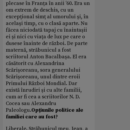
plecase în Franţa în anii ’60. Era un
om extrem de deschis, cu un
excepţional simţ al umorului şi, în
acelaşi timp, cu o clasă aparte. Nu
făcea niciodată tapaj cu înaintaşii
ei şi nici cu viaţa de lux pe care o
dusese înainte de război. De parte
maternă, străbunicul a fost
scriitorul Anton Bacalbaşa. El era
căsătorit cu Alexandrina
Scărişoreanu, sora generalului
Scărişoreanu, unul dintre eroii
Primului Război Mondial. Dar
există înrudiri şi cu alte familii,
cum ar fi cea a scriitorilor N. D.
Cocea sau Alexandru
Paleologu.
Opţiunile politice ale
familiei care au fost?
Liberale. Străbunicul meu, Jean, a