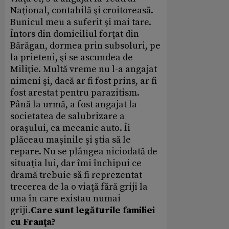
Naţional, contabilă şi croitoreasă.
Bunicul meu a suferit şi mai tare.
Întors din domiciliul forţat din
Bărăgan, dormea prin subsoluri, pe
la prieteni, şi se ascundea de
Miliţie. Multă vreme nu l-a angajat
nimeni şi, dacă ar fi fost prins, ar fi
fost arestat pentru parazitism.
Până la urmă, a fost angajat la
societatea de salubrizare a
oraşului, ca mecanic auto. Îi
plăceau maşinile şi ştia să le
repare. Nu se plângea niciodată de
situaţia lui, dar îmi închipui ce
dramă trebuie să fi reprezentat
trecerea de la o viaţă fără griji la
una în care existau numai
griji.
Care sunt legăturile familiei
cu Franţa?