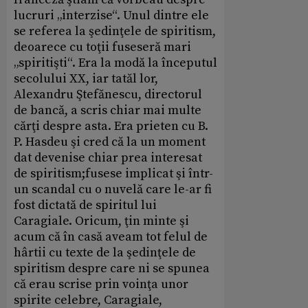
lucruri „interzise“. Unul dintre ele
se referea la şedinţele de spiritism,
deoarece cu toţii fuseseră mari
„spiritişti“. Era la modă la începutul
secolului XX, iar tatăl lor,
Alexandru Ştefănescu, directorul
de bancă, a scris chiar mai multe
cărţi despre asta. Era prieten cu B.
P. Hasdeu şi cred că la un moment
dat devenise chiar prea interesat
de spiritism;fusese implicat şi într-
un scandal cu o nuvelă care le-ar fi
fost dictată de spiritul lui
Caragiale. Oricum, ţin minte şi
acum că în casă aveam tot felul de
hârtii cu texte de la şedinţele de
spiritism despre care ni se spunea
că erau scrise prin voinţa unor
spirite celebre, Caragiale,