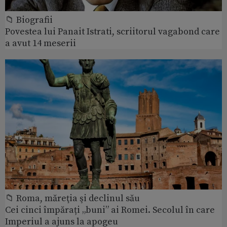
📁 Biografii
Povestea lui Panait Istrati, scriitorul vagabond care
a avut 14 meserii
📁 Roma, măreţia şi declinul său
Cei cinci împărați „buni” ai Romei. Secolul în care
Imperiul a ajuns la apogeu