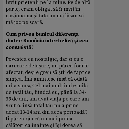
invit prietenii pe la mine. Pe de altă
parte, eram obligat să îi invit în
casă:mama şi tata nu mă lăsau să
mă joc pe scară.
Cum privea bunicul diferenţa
dintre România interbelică şi cea
comunistă?
Povestea cu nostalgie, dar şi cu o
oarecare detaşare, nu părea foarte
afectat, deşi e greu să ştii de fapt ce
simţea. Îmi amintesc însă că odată
mi-a spus:„Cel mai mult îmi e milă
de tatăl tău, fiindcă eu, până la 34-
35 de ani, am avut viaţa pe care am
vrut-o, însă tatăl tău nu a prins
decât 13-14 ani din acea perioadă”.
Îi părea rău că nu mai putea
călători ca înainte şi îşi dorea să