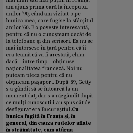
mai mult sau mai puţin. În Franţa,
am ajuns prima oară la începutul
anilor ’90, când am vizitat-o pe
bunica mea, care fugise la sfârşitul
anilor ’60. E o poveste interesantă,
pentru că nu o cunoşteam decât de
la telefoane şi din scrisori. Ea nu se
mai întorsese în ţară pentru că îi
era teamă că va fi arestată, chiar
dacă – între timp – obţinuse
naţionalitatea franceză. Noi nu
puteam pleca pentru că nu
obţineam paşaport. După ’89, Getty
s-a gândit să se întoarcă la un
moment dat, dar s-a răzgândit după
ce mulţi cunoscuţi i-au spus cât de
desfigurat era Bucureştiul.
Cu
bunica fugită în Franţa şi, în
general, din cauza rudelor aflate
în străinătate, cum atârna