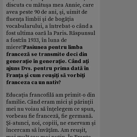
discuta cu mătuşa mea Annie, care
avea peste 90 de ani, şi, uimit de
fluenţa limbii şi de bogăţia
vocabularului, a întrebat-o când a
fost ultima oară la Paris. Răspunsul
a fost:în 1933, în luna de
miere!
Pasiunea pentru limba
franceză se transmite deci din
generaţie în generaţie. Când aţi
ajuns Dvs. pentru prima dată în
Franţa şi cum reuşiţi să vorbiţi
franceza ca un nativ?
Educaţia francofilă am primit-o din
familie. Când eram mici şi părinţii
mei nu voiau să înţelegem ce spun,
vorbeau fie franceză, fie germană.
Şi-atunci, noi, copiii, ne enervam şi
încercam să învăţăm. Am reuşit,