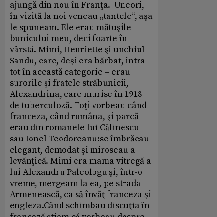
ajungă din nou în Franţa. Uneori,
în vizită la noi veneau „tantele“, aşa
le spuneam. Ele erau mătuşile
bunicului meu, deci foarte în
vârstă. Mimi, Henriette şi unchiul
Sandu, care, deşi era bărbat, intra
tot în această categorie – erau
surorile şi fratele străbunicii,
Alexandrina, care murise în 1918
de tuberculoză. Toţi vorbeau când
franceza, când româna, şi parcă
erau din romanele lui Călinescu
sau Ionel Teodoreanu:se îmbrăcau
elegant, demodat şi miroseau a
levănţică. Mimi era mama vitregă a
lui Alexandru Paleologu şi, într-o
vreme, mergeam la ea, pe strada
Armenească, ca să învăţ franceza şi
engleza.Când schimbau discuţia în
franceză ştiam că vorbeau despre