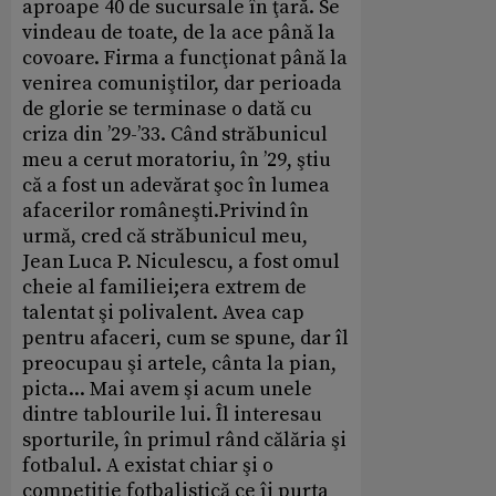
aproape 40 de sucursale în ţară. Se
vindeau de toate, de la ace până la
covoare. Firma a funcţionat până la
venirea comuniştilor, dar perioada
de glorie se terminase o dată cu
criza din ’29-’33. Când străbunicul
meu a cerut moratoriu, în ’29, ştiu
că a fost un adevărat şoc în lumea
afacerilor româneşti.Privind în
urmă, cred că străbunicul meu,
Jean Luca P. Niculescu, a fost omul
cheie al familiei;era extrem de
talentat şi polivalent. Avea cap
pentru afaceri, cum se spune, dar îl
preocupau şi artele, cânta la pian,
picta... Mai avem şi acum unele
dintre tablourile lui. Îl interesau
sporturile, în primul rând călăria şi
fotbalul. A existat chiar şi o
competiţie fotbalistică ce îi purta