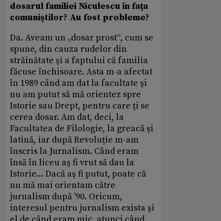
dosarul familiei Niculescu în faţa
comuniştilor? Au fost probleme?
Da. Aveam un „dosar prost“, cum se
spune, din cauza rudelor din
străinătate şi a faptului că familia
făcuse închisoare. Asta m-a afectat
în 1989 când am dat la facultate şi
nu am putut să mă orientez spre
Istorie sau Drept, pentru care ţi se
cerea dosar. Am dat, deci, la
Facultatea de Filologie, la greacă şi
latină, iar după Revoluţie m-am
înscris la Jurnalism. Când eram
însă în liceu aş fi vrut să dau la
Istorie... Dacă aş fi putut, poate că
nu mă mai orientam către
jurnalism după ’90. Oricum,
interesul pentru jurnalism exista şi
el de când eram mic, atunci când