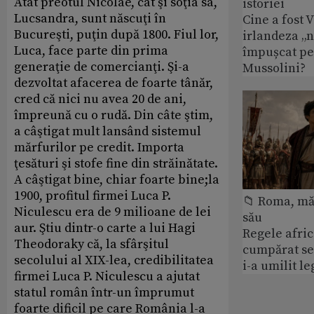
Atât preotul Nicolae, cât şi soţia sa,
istoriei
Lucsandra, sunt născuţi în
Cine a fost 
Bucureşti, puţin după 1800. Fiul lor,
irlandeza „n
Luca, face parte din prima
împușcat pe
generaţie de comercianţi. Şi-a
Mussolini?
dezvoltat afacerea de foarte tânăr,
cred că nici nu avea 20 de ani,
împreună cu o rudă. Din câte ştim,
a câştigat mult lansând sistemul
mărfurilor pe credit. Importa
ţesături şi stofe fine din străinătate.
A câştigat bine, chiar foarte bine;la
1900, profitul firmei Luca P.
📁 Roma, măr
Niculescu era de 9 milioane de lei
său
aur. Ştiu dintr-o carte a lui Hagi
Regele afric
Theodoraky că, la sfârşitul
cumpărat se
secolului al XIX-lea, credibilitatea
i-a umilit l
firmei Luca P. Niculescu a ajutat
statul român într-un împrumut
foarte dificil pe care România l-a