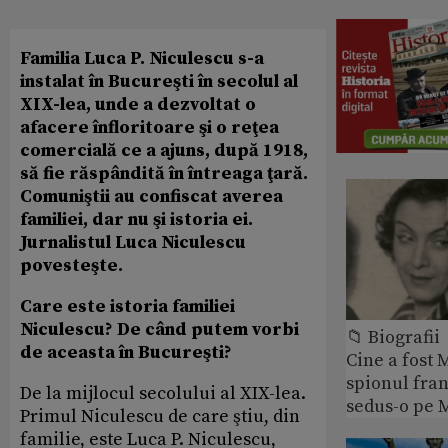
Familia Luca P. Niculescu s-a
instalat în Bucureşti în secolul al
XIX-lea, unde a dezvoltat o
afacere înfloritoare şi o reţea
comercială ce a ajuns, după 1918,
să fie răspândită în întreaga ţară.
Comuniştii au confiscat averea
familiei, dar nu şi istoria ei.
Jurnalistul Luca Niculescu
povesteşte.
Care este istoria familiei
Niculescu? De când putem vorbi
📁 Biografii
de aceasta în Bucureşti?
Cine a fost 
spionul fran
De la mijlocul secolului al XIX-lea.
sedus-o pe 
Primul Niculescu de care ştiu, din
familie, este Luca P. Niculescu,