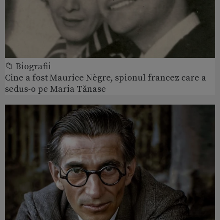
📁 Biografii
Cine a fost Maurice Nègre, spionul francez care a
sedus-o pe Maria Tănase