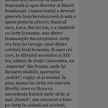
Naţională şi apoi director al Băncii
Româneşti. Comerciantul a devenit
ginerele bancherului:cred că asta a
ajutat puţin în afaceri. Bunicul
meu, Luca, fiul lui Ion, s-a căsătorit
cu Getty Iconomu, una dintre
frumuseţile Bucureştiului. Getty
era fata lui George, unul dintre
celebrii fraţi Iconomu. Ei sunt cei
care, la sfârşitul secolului al XIX-
lea, alături de fraţii Caracostea, au
„importat“ din Franţa, unde îşi
făcuseră studiile, sporturile
„nobile“, rugby-ul şi tenisul. În
plus, mama lui Getty era născută
Movilă, ceea ce făcea ca
ascendenţa bunicii mele să fie şi
mai „ilustră“. Am cunoscut-o bine
pe Getty în ultimii ani ai vieţii,