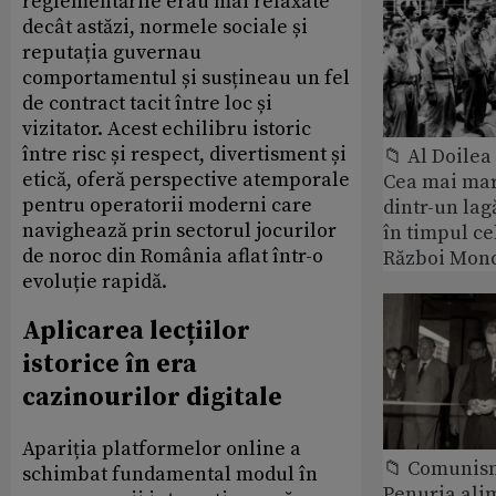
reglementările erau mai relaxate
decât astăzi, normele sociale și
reputația guvernau
comportamentul și susțineau un fel
de contract tacit între loc și
vizitator. Acest echilibru istoric
între risc și respect, divertisment și
📁 Al Doile
etică, oferă perspective atemporale
Cea mai ma
pentru operatorii moderni care
dintr-un lag
navighează prin sectorul jocurilor
în timpul ce
de noroc din România aflat într-o
Război Mond
evoluție rapidă.
Aplicarea lecțiilor
istorice în era
cazinourilor digitale
Apariția platformelor online a
📁 Comunis
schimbat fundamental modul în
Penuria ali