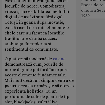
care oamenii interacționează cu
Epoca de Aur
jocurile de noroc. Comoditatea,
o notă a Sec
viteza și accesibilitatea mediului
1989
digital de astăzi sunt fără egal.
Totuși, în goana după inovație,
există riscul de a uita elementele
cheie care au făcut ca locațiile
tradiționale să aibă succes:
ambianța, încrederea și
sentimentul de comunitate.
O platformă modernă de
casino
demonstrează cum jocurile de
noroc digitale pot încă încorpora
aceste elemente fundamentale.
Mai mult decât un simplu centru de
jocuri, aceasta urmărește să ofere o
experiență holistică. Cu un
portofoliu de sute de jocuri de tip
slot, blackjack și ruletă live,