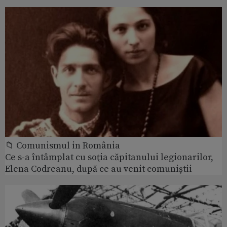
📁 Comunismul in România
Ce s-a întâmplat cu soţia căpitanului legionarilor,
Elena Codreanu, după ce au venit comuniștii