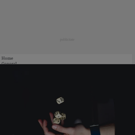
Home
General