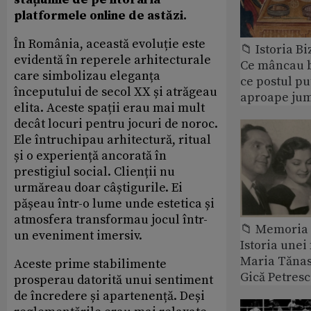
platformele online de astăzi.
În România, această evoluție este
📁 Istoria B
evidentă în reperele arhitecturale
Ce mâncau bi
care simbolizau eleganța
ce postul p
începutului de secol XX și atrăgeau
aproape jum
elita. Aceste spații erau mai mult
decât locuri pentru jocuri de noroc.
Ele întruchipau arhitectură, ritual
și o experiență ancorată în
prestigiul social. Clienții nu
urmăreau doar câștigurile. Ei
pășeau într-o lume unde estetica și
atmosfera transformau jocul într-
📁 Memoria 
un eveniment imersiv.
Istoria unei 
Maria Tănase
Aceste prime stabilimente
Gică Petres
prosperau datorită unui sentiment
de încredere și apartenență. Deși