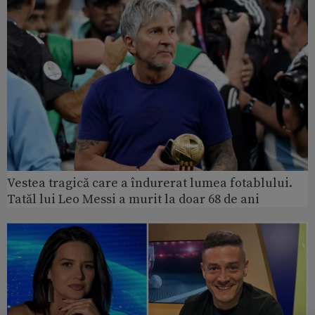
Vestea tragică care a îndurerat lumea fotablului.
Tatăl lui Leo Messi a murit la doar 68 de ani