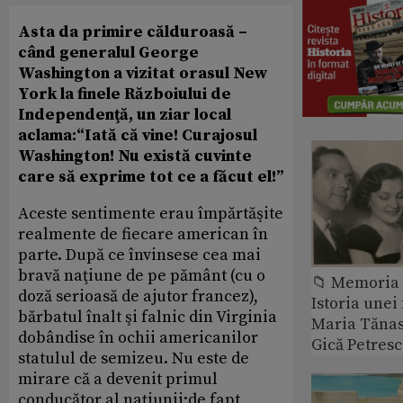
Asta da primire călduroasă –
când generalul George
Washington a vizitat orasul New
York la finele Războiului de
Independenţă, un ziar local
aclama:“Iată că vine! Curajosul
Washington! Nu există cuvinte
care să exprime tot ce a făcut el!”
Aceste sentimente erau împărtăşite
realmente de fiecare american în
parte. După ce învinsese cea mai
bravă naţiune de pe pământ (cu o
📁 Memoria 
doză serioasă de ajutor francez),
Istoria unei 
bărbatul înalt şi falnic din Virginia
Maria Tănase
dobândise în ochii americanilor
Gică Petres
statulul de semizeu. Nu este de
mirare că a devenit primul
conducător al naţiunii;de fapt,