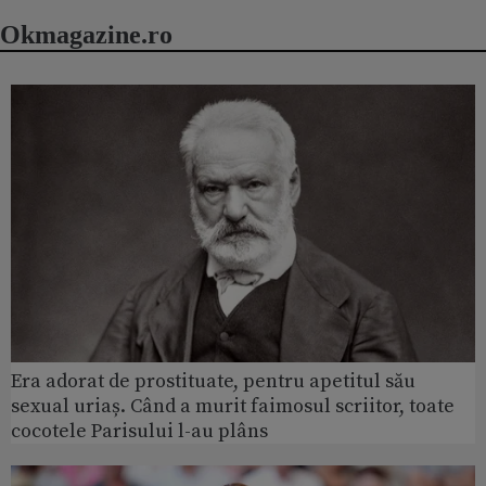
Okmagazine.ro
Era adorat de prostituate, pentru apetitul său
sexual uriaș. Când a murit faimosul scriitor, toate
cocotele Parisului l-au plâns