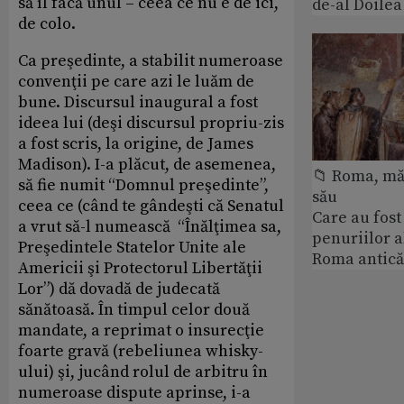
să îl facă unul – ceea ce nu e de ici,
de-al Doile
de colo.
Ca preşedinte, a stabilit numeroase
convenţii pe care azi le luăm de
bune. Discursul inaugural a fost
ideea lui (deşi discursul propriu-zis
a fost scris, la origine, de James
Madison). I-a plăcut, de asemenea,
📁 Roma, măr
să fie numit “Domnul preşedinte”,
său
ceea ce (când te gândeşti că Senatul
Care au fost
a vrut să-l numească “Înălţimea sa,
penuriilor 
Preşedintele Statelor Unite ale
Roma antică
Americii şi Protectorul Libertăţii
Lor”) dă dovadă de judecată
sănătoasă. În timpul celor două
mandate, a reprimat o insurecţie
foarte gravă (rebeliunea whisky-
ului) şi, jucând rolul de arbitru în
numeroase dispute aprinse, i-a