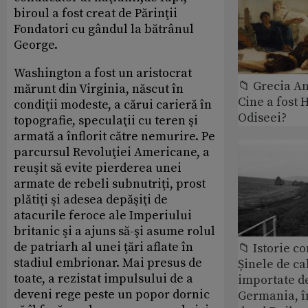
biroul a fost creat de Părinţii
Fondatori cu gândul la bătrânul
George.
Washington a fost un aristocrat
📁 Grecia An
mărunt din Virginia, născut în
Cine a fost 
condiţii modeste, a cărui carieră în
Odiseei?
topografie, speculaţii cu teren şi
armată a înflorit către nemurire. Pe
parcursul Revoluţiei Americane, a
reuşit să evite pierderea unei
armate de rebeli subnutriţi, prost
plătiţi şi adesea depăşiţi de
atacurile feroce ale Imperiului
britanic şi a ajuns să-şi asume rolul
de patriarh al unei ţări aflate în
📁 Istorie 
stadiul embrionar. Mai presus de
Șinele de ca
toate, a rezistat impulsului de a
importate d
deveni rege peste un popor dornic
Germania, î