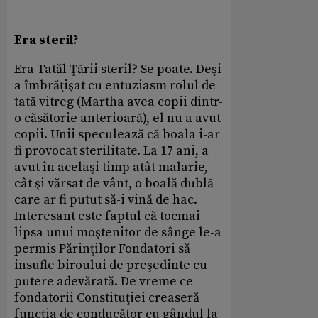
Era steril?
Era Tatăl Ţării steril? Se poate. Deşi
a îmbrăţişat cu entuziasm rolul de
tată vitreg (Martha avea copii dintr-
o căsătorie anterioară), el nu a avut
copii. Unii speculează că boala i-ar
fi provocat sterilitate. La 17 ani, a
avut în acelaşi timp atât malarie,
cât şi vărsat de vânt, o boală dublă
care ar fi putut să-i vină de hac.
Interesant este faptul că tocmai
lipsa unui moştenitor de sânge le-a
permis Părinţilor Fondatori să
insufle biroului de preşedinte cu
putere adevărată. De vreme ce
fondatorii Constituţiei creaseră
funcţia de conducător cu gândul la