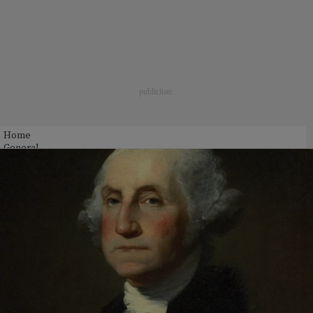
Home
General