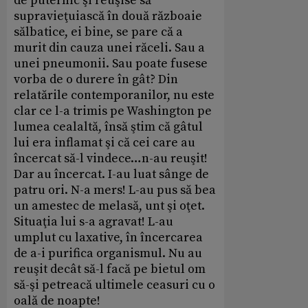
de puternic şi reuşise să
supravieţuiască în două războaie
sălbatice, ei bine, se pare că a
murit din cauza unei răceli. Sau a
unei pneumonii. Sau poate fusese
vorba de o durere în gât? Din
relatările contemporanilor, nu este
clar ce l-a trimis pe Washington pe
lumea cealaltă, însă ştim că gâtul
lui era inflamat şi că cei care au
încercat să-l vindece…n-au reuşit!
Dar au încercat. I-au luat sânge de
patru ori. N-a mers! L-au pus să bea
un amestec de melasă, unt şi oţet.
Situaţia lui s-a agravat! L-au
umplut cu laxative, în încercarea
de a-i purifica organismul. Nu au
reuşit decât să-l facă pe bietul om
să-şi petreacă ultimele ceasuri cu o
oală de noapte!